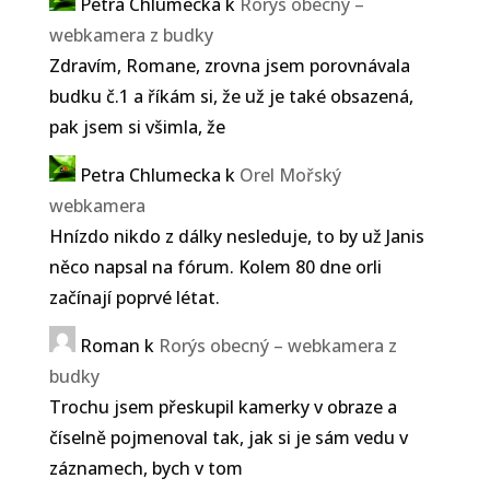
Petra Chlumecka
k
Rorýs obecný –
webkamera z budky
Zdravím, Romane, zrovna jsem porovnávala
budku č.1 a říkám si, že už je také obsazená,
pak jsem si všimla, že
Petra Chlumecka
k
Orel Mořský
webkamera
Hnízdo nikdo z dálky nesleduje, to by už Janis
něco napsal na fórum. Kolem 80 dne orli
začínají poprvé létat.
Roman
k
Rorýs obecný – webkamera z
budky
Trochu jsem přeskupil kamerky v obraze a
číselně pojmenoval tak, jak si je sám vedu v
záznamech, bych v tom