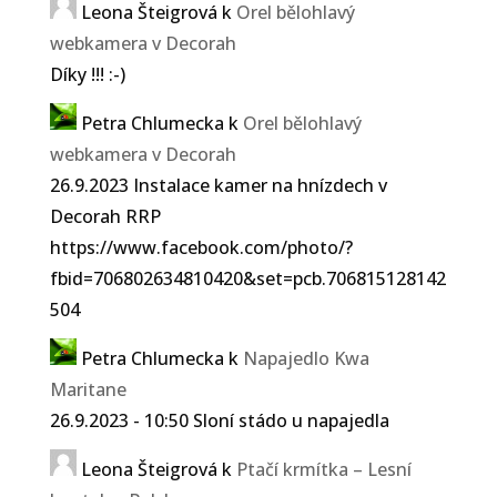
Leona Šteigrová
k
Orel bělohlavý
webkamera v Decorah
Díky !!! :-)
Petra Chlumecka
k
Orel bělohlavý
webkamera v Decorah
26.9.2023 Instalace kamer na hnízdech v
Decorah RRP
https://www.facebook.com/photo/?
fbid=706802634810420&set=pcb.706815128142
504
Petra Chlumecka
k
Napajedlo Kwa
Maritane
26.9.2023 - 10:50 Sloní stádo u napajedla
Leona Šteigrová
k
Ptačí krmítka – Lesní