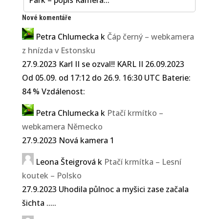
Park – popis Kamera...
Nové komentáře
Petra Chlumecka
k
Čáp černý – webkamera
z hnízda v Estonsku
27.9.2023 Karl II se ozval!! KARL II 26.09.2023
Od 05.09. od 17:12 do 26.9. 16:30 UTC Baterie:
84 % Vzdálenost:
Petra Chlumecka
k
Ptačí krmítko –
webkamera Německo
27.9.2023 Nová kamera 1
Leona Šteigrová
k
Ptačí krmítka – Lesní
koutek – Polsko
27.9.2023 Uhodila půlnoc a myšici zase začala
šichta .....