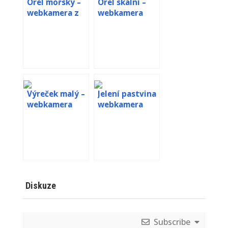
Orel mořský –
Orel skalní –
webkamera z
webkamera
hnízda v
Srbsku
Výreček malý –
Jelení pastvina
webkamera
webkamera
Petra Chlumecka
Orel korunkatý
(Stephanoaetus coronatus)
patří mezi velké a mohutné
orly. Na délku měří 80 až 99
Diskuze
centimetrů a je tedy pátý
nejdelší orel. Samice jsou s
váhou 3,2–4,7 kg o 10 až 15 %
Subscribe