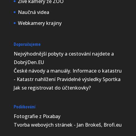
Živé kamery ze ZOO
Naučná videa
Webkamery krajiny
Doporučujeme
Nejvýhodnější
pobyty a cestování najdete a
DobrýDen.EU
České
návody
a manuály. Informace o katastru
-
Katastr nahlížení
Pravidelné výsledky
Sportka
Petra Chlumecka
Jak se registrovat do
účtenkovky
?
Až 10 000 mladých tučňáků
Poděkování
císařských uhynulo v
Fotografie z
Pixabay
Antarktidě kvůli tomu, že led
Tvorba webových stránek - Jan Brokeš, Brofi.eu
pod nimi roztál a rozlámal se
dříve, než jim narostlo