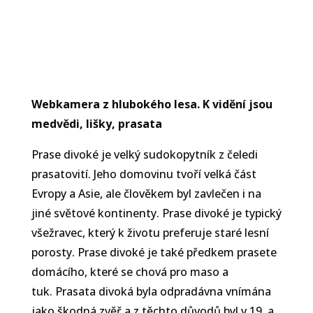
Webkamera z hlubokého lesa. K vidění jsou
medvědi, lišky, prasata
Prase divoké je velký sudokopytník z čeledi
prasatovití. Jeho domovinu tvoří velká část
Evropy a Asie, ale člověkem byl zavlečen i na
jiné světové kontinenty. Prase divoké je typický
Sdílejte stránku
všežravec, který k životu preferuje staré lesní
Podělte se s kamarády.
porosty. Prase divoké je také předkem prasete
domácího, které se chová pro maso a
tuk. Prasata divoká byla odpradávna vnímána
jako škodná zvěř a z těchto důvodů byl v 19. a