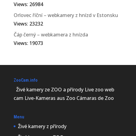
Views: 26984
Orlovec říční – webkamery z hnízd v Estonsku
Views: 23232
Čáp černý – webkamera z hnízda
Petra Chlumecka
Views: 19073
Hnízdo výrů afrických se
nachází v v přírodní rezervaci
Mziki v provincii Severozápad
ZooCam.info
v Jižní Africe. Hnízdo bylo
Živé kamery ze ZOO a přírody Live zoo web
obsazeno poslední 3 hnízdní
sezóny za sebou. Samice výra
cam Live-Kameras aus Zoo Cámaras de Zoo
virginského snesla v letošní
sezóně dvě vajíčka, ale
Menu
bohužel jsme nemohli...
Živé kamery z přírody