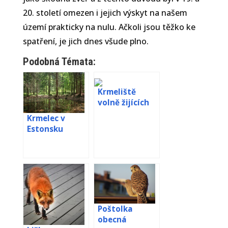
20. století omezen i jejich výskyt na našem
území prakticky na nulu. Ačkoli jsou těžko ke
spatření, je jich dnes všude plno.
Podobná Témata:
Krmeliště
ZooCam. info – magazín a
volně žijících
online kamery z přírody
živočichů –
Krmelec v
webkamera
Estonsku
Transylvánie
Poštolka
obecná