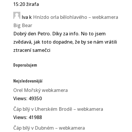
15:20 žirafa
Donyo Lodge se nachází na
Iva
k
Hnízdo orla bělohlavého – webkamera
více než 111 000 hektarech
Big Bear
soukromého pozemku v srdci
Dobrý den Petro. Díky za info. No to jsem
pohoří Chyulu, mezi
zvědavá, jak toto dopadne, že by se nám vrátili
národními parky Tsavo a
ztracení samečci
Amboseli v Keni. Nemovitost,
vybroušená ze starověké
Doporučujem
lávové skály vychrlené z
Kilimandžára před 360 000
lety, vytváří nadčasovost,
Nejsledovanější
která se...
Orel Mořský webkamera
Views: 49350
Čáp bílý v Uherském Brodě – webkamera
Views: 41988
Čáp bílý v Dubném – webkamera