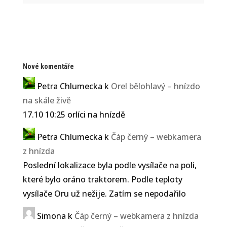
těžší než samci, kteří váží
2,55–4,12 kg. Je to devátý
nejtěžší žijící orel. Rozpětí...
Nové komentáře
Petra Chlumecka
k
Orel bělohlavý – hnízdo
na skále živě
17.10 10:25 orlíci na hnízdě
Petra Chlumecka
k
Čáp černý – webkamera
z hnízda
Poslední lokalizace byla podle vysílače na poli,
které bylo oráno traktorem. Podle teploty
Petra Chlumecka
vysílače Oru už nežije. Zatím se nepodařilo
21. září museli utratit samici
Simona
k
Čáp černý – webkamera z hnízda
ledního medvěda Bertu. Její