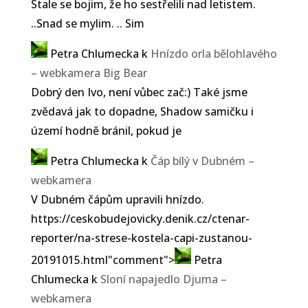
Stale se bojim, že ho sestřelili nad letistem.
onkologické onemocnění se
..Snad se mylim. .. Sim
přes veškerou snahu
veterinářů i chovatelů ukázalo
Petra Chlumecka
k
Hnízdo orla bělohlavého
jako neléčitelné. Pražská
– webkamera Big Bear
rodačka by se 2. prosince
Dobrý den Ivo, není vůbec zač:) Také jsme
dožila 20 let. V prostoru
zvědavá jak to dopadne, Shadow samičku i
stávající expozice ledních...
území hodně bránil, pokud je
Petra Chlumecka
k
Čáp bílý v Dubném –
webkamera
V Dubném čápům upravili hnízdo.
https://ceskobudejovicky.denik.cz/ctenar-
reporter/na-strese-kostela-capi-zustanou-
20191015.html"comment">
Petra
Chlumecka
k
Sloní napajedlo Djuma –
webkamera
Petra Chlumecka