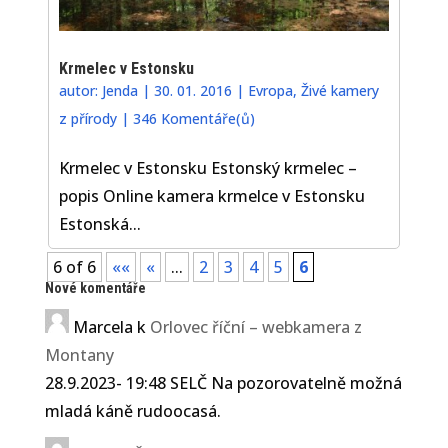
Krmelec v Estonsku
autor:
Jenda
|
30. 01. 2016
|
Evropa
,
Živé kamery
z přírody
|
346 Komentáře(ů)
Krmelec v Estonsku Estonský krmelec –
popis Online kamera krmelce v Estonsku
Estonská...
6 of 6
««
«
...
2
3
4
5
6
Nové komentáře
Marcela
k
Orlovec říční – webkamera z
Montany
28.9.2023- 19:48 SELČ Na pozorovatelně možná
mladá káně rudoocasá.