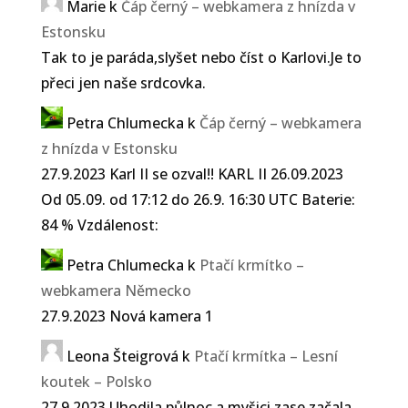
Marie
k
Čáp černý – webkamera z hnízda v
Estonsku
Tak to je paráda,slyšet nebo číst o Karlovi.Je to
přeci jen naše srdcovka.
Petra Chlumecka
k
Čáp černý – webkamera
z hnízda v Estonsku
27.9.2023 Karl II se ozval!! KARL II 26.09.2023
Od 05.09. od 17:12 do 26.9. 16:30 UTC Baterie:
84 % Vzdálenost:
Petra Chlumecka
k
Ptačí krmítko –
webkamera Německo
27.9.2023 Nová kamera 1
Leona Šteigrová
k
Ptačí krmítka – Lesní
koutek – Polsko
27.9.2023 Uhodila půlnoc a myšici zase začala