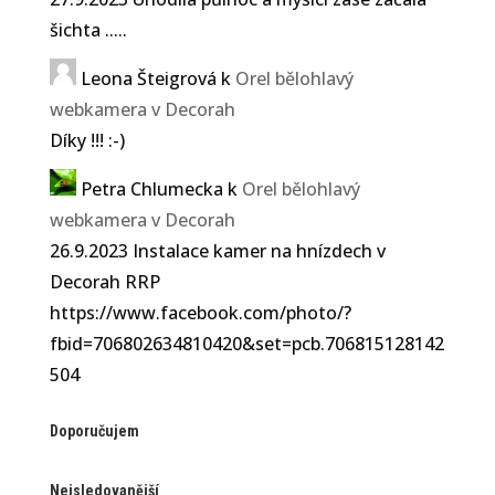
šichta .....
Leona Šteigrová
k
Orel bělohlavý
webkamera v Decorah
Díky !!! :-)
Petra Chlumecka
k
Orel bělohlavý
webkamera v Decorah
26.9.2023 Instalace kamer na hnízdech v
Decorah RRP
https://www.facebook.com/photo/?
fbid=706802634810420&set=pcb.706815128142
504
Doporučujem
Nejsledovanější