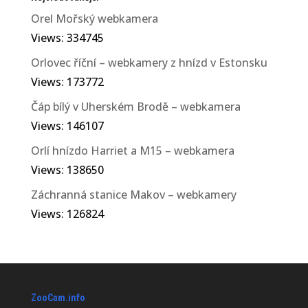
Orel Mořský webkamera
Views: 334745
Orlovec říční – webkamery z hnízd v Estonsku
Views: 173772
Čáp bílý v Uherském Brodě – webkamera
Views: 146107
Orlí hnízdo Harriet a M15 – webkamera
Views: 138650
Záchranná stanice Makov – webkamery
Views: 126824
ZooCam.info