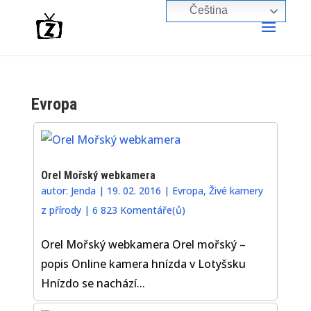
Čeština‎
Evropa
Orel Mořský webkamera
autor:
Jenda
|
19. 02. 2016
|
Evropa
,
Živé kamery
z přírody
|
6 823 Komentáře(ů)
Orel Mořský webkamera Orel mořský –
popis Online kamera hnízda v Lotyšsku
Hnízdo se nachází...