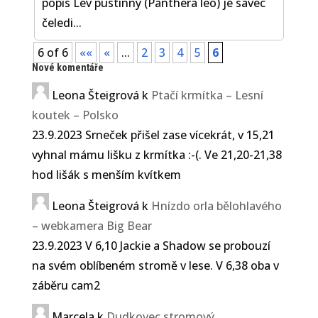
popis Lev pustinný (Panthera leo) je savec
čeledi...
6 of 6
««
«
...
2
3
4
5
6
Nové komentáře
Leona Šteigrová
k
Ptačí krmítka – Lesní
koutek – Polsko
23.9.2023 Srneček přišel zase vícekrát, v 15,21
vyhnal mámu lišku z krmítka :-(. Ve 21,20-21,38
hod lišák s menším kvítkem
Leona Šteigrová
k
Hnízdo orla bělohlavého
– webkamera Big Bear
23.9.2023 V 6,10 Jackie a Shadow se probouzí
na svém oblíbeném stromě v lese. V 6,38 oba v
záběru cam2
Marcela
k
Dudkovec stromový