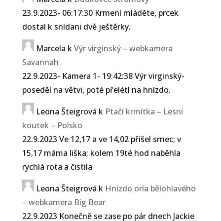
23.9.2023- 06:17:30 Krmení mláděte, prcek
dostal k snídani dvě ještěrky.
Marcela
k
Výr virginský – webkamera
Savannah
22.9.2023- Kamera 1- 19:42:38 Výr virginský-
poseděl na větvi, poté přelétl na hnízdo.
Leona Šteigrová
k
Ptačí krmítka – Lesní
koutek – Polsko
22.9.2023 Ve 12,17 a ve 14,02 přišel srnec; v
15,17 máma liška; kolem 19té hod naběhla
rychlá rota a čistila
Leona Šteigrová
k
Hnízdo orla bělohlavého
– webkamera Big Bear
22.9.2023 Konečně se zase po pár dnech Jackie