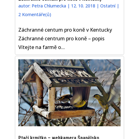
autor:
Petra Chlumecka
|
12. 10. 2018
|
Ostatní
|
2 Komentáře(ů)
Záchranné centum pro koně v Kentucky
Záchranné centrum pro koně – popis
Vítejte na farmě o...
Ptačí krmítko – webkamera Španělsko