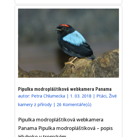
Pipulka modropláštíková webkamera Panama
autor:
Petra Chlumecka
|
1. 03. 2018
|
Ptáci
,
Živé
kamery z přírody
|
26 Komentáře(ů)
Pipulka modropláštíková webkamera
Panama Pipulka modropláštíková – popis
Hluboko v tropickém...