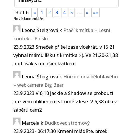
3 of 6
«
1
2
3
4
5
...
»
»»
Nové komentáře
Leona Šteigrová
k
Ptačí krmítka – Lesní
koutek – Polsko
23.9.2023 Srneček přišel zase vícekrát, v 15,21
vyhnal mámu lišku z krmítka :-(. Ve 21,20-21,38
hod lišák s menším kvítkem
Leona Šteigrová
k
Hnízdo orla bělohlavého
– webkamera Big Bear
23.9.2023 V 6,10 Jackie a Shadow se probouzí
na svém oblíbeném stromě v lese. V 6,38 oba v
záběru cam2
Marcela
k
Dudkovec stromový
23.9.2023- 06:17:30 Krmení mláděte, prcek