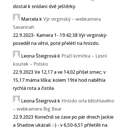
dostal k snídani dvě ještěrky.
Marcela
k
Výr virginský – webkamera
Savannah
22.9.2023- Kamera 1- 19:42:38 Výr virginský-
poseděl na větvi, poté přelétl na hnízdo.
Leona Šteigrová
k
Ptačí krmítka – Lesní
koutek – Polsko
22.9.2023 Ve 12,17 a ve 14,02 přišel srnec; v
15,17 máma liška; kolem 19té hod naběhla
rychlá rota a čistila
Leona Šteigrová
k
Hnízdo orla bělohlavého
– webkamera Big Bear
22.9.2023 Konečně se zase po pár dnech Jackie
a Shadow ukázali :-) - v 6,50-6,51 přiletěli na