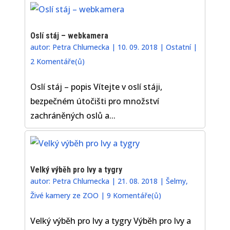
Oslí stáj – webkamera
autor:
Petra Chlumecka
|
10. 09. 2018
|
Ostatní
|
2 Komentáře(ů)
Oslí stáj – popis Vítejte v oslí stáji,
bezpečném útočišti pro množství
zachráněných oslů a...
Velký výběh pro lvy a tygry
autor:
Petra Chlumecka
|
21. 08. 2018
|
Šelmy
,
Živé kamery ze ZOO
|
9 Komentáře(ů)
Velký výběh pro lvy a tygry Výběh pro lvy a