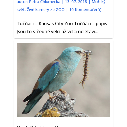
autor:
Petra Chlumecka
|
13. 07. 2018
|
Mořský
svět
,
Živé kamery ze ZOO
|
10 Komentáře(ů)
Tučňáci – Kansas City Zoo Tučňáci – popis
Jsou to středně velcí až velcí nelétaví...