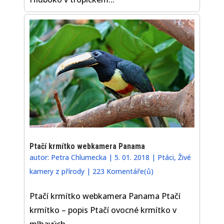
Ptačí krmítko webkamera Panama
autor:
Petra Chlumecka
|
5. 01. 2018
|
Ptáci
,
Živé
kamery z přírody
|
223 Komentáře(ů)
Ptačí krmítko webkamera Panama Ptačí
krmítko – popis Ptačí ovocné krmítko v
mlhavých...