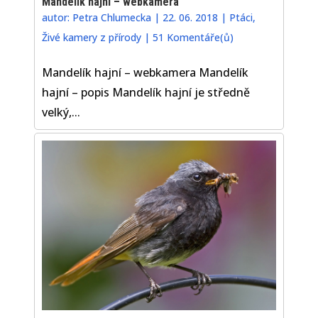
Mandelík hajní – webkamera
autor:
Petra Chlumecka
|
22. 06. 2018
|
Ptáci
,
Živé kamery z přírody
|
51 Komentáře(ů)
Mandelík hajní – webkamera Mandelík
hajní – popis Mandelík hajní je středně
velký,...