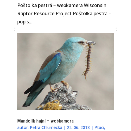
Poštolka pestrá – webkamera Wisconsin
Raptor Resource Project Poštolka pestrá –
popis...
Mandelík hajní – webkamera
autor:
Petra Chlumecka
|
22. 06. 2018
|
Ptáci
,