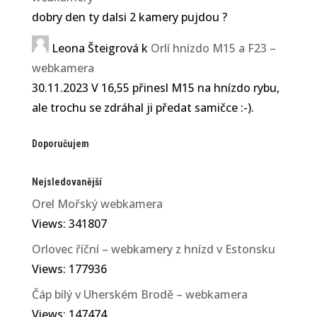
dobry den ty dalsi 2 kamery pujdou ?
Leona Šteigrová
k
Orlí hnízdo M15 a F23 –
webkamera
30.11.2023 V 16,55 přinesl M15 na hnízdo rybu,
ale trochu se zdráhal ji předat samičce :-).
Doporučujem
Nejsledovanější
Orel Mořský webkamera
Views: 341807
Orlovec říční – webkamery z hnízd v Estonsku
Views: 177936
Čáp bílý v Uherském Brodě – webkamera
Views: 147474