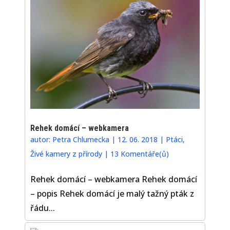
Rehek domácí – webkamera
autor:
Petra Chlumecka
|
12. 06. 2018
|
Ptáci
,
Živé kamery z přírody
|
13 Komentáře(ů)
Rehek domácí – webkamera Rehek domácí
– popis Rehek domácí je malý tažný pták z
řádu...