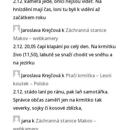
2.12. kamera jede, orlíci nejsou vidět. Na
hnízdění mají čas, loni tu byli k vidění až
začátkem roku
Jaroslava Krejčová
k
Záchranná stanice
Makov – webkamery
2.12. 20,05 čapí klapání po celý den. Na krmítku
živo (11,50), labutě se snaží chodit ve sněhu a
na jezírku
Jaroslava Krejčová
k
Ptačí krmítka – Lesní
koutek – Polsko
2.12. stádo laní po ránu, pak laň samotářka.
Správce občas zaměří jen na krmítko tak
veverky, sojky či kosové zblízka,
jana
k
Záchranná stanice Makov –
webkamery