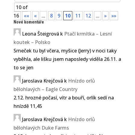
10 of
16
««
«
...
8
9
10
11
12
...
»
»»
Nové komentáře
Leona Šteigrová
k
Ptačí krmítka – Lesní
koutek – Polsko
Srneček tu byl včera, myšice (Jerry) v noci taky
vyběhla, ale lišku jsem naposledy viděla 26.11. a
to se jen
Jaroslava Krejčová
k
Hnízdo orlů
bělohlavých – Eagle Country
2.12. hrozné počasí, vítr a bouří, orlík sedí na
hnízdě 11,45
Jaroslava Krejčová
k
Hnízdo orlů
bělohlavých Duke Farms