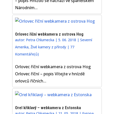
– popis Hnízdo se nachází ve španělském
Národním...
Orlovec říční webkamera z ostrova Hog
autor:
Petra Chlumecka
|
5. 06. 2018
|
Severní
Amerika
,
Živé kamery z přírody
|
77
Komentáře(ů)
Orlovec říční webkamera z ostrova Hog
Orlovec říční – popis Vítejte v hnízdě
orlovců říčních...
Orel křiklavý – webkamera z Estonska
autor:
Petra Chlumecka
|
21. 05. 2018
|
Evropa
,