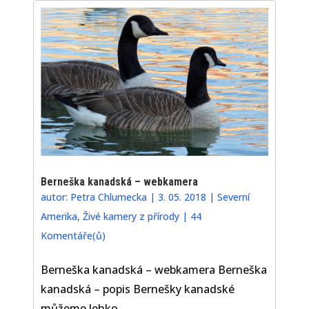
Berneška kanadská – webkamera
autor:
Petra Chlumecka
|
3. 05. 2018
|
Severní
Amerika
,
Živé kamery z přírody
|
44
Komentáře(ů)
Berneška kanadská – webkamera Berneška
kanadská – popis Bernešky kanadské
můžeme lehko...