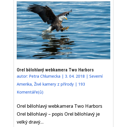
Orel bělohlavý webkamera Two Harbors
autor:
Petra Chlumecka
|
3. 04. 2018
|
Severní
Amerika
,
Živé kamery z přírody
|
193
Komentáře(ů)
Orel bělohlavý webkamera Two Harbors
Orel bělohlavý – popis Orel bělohlavý je
velký dravý...