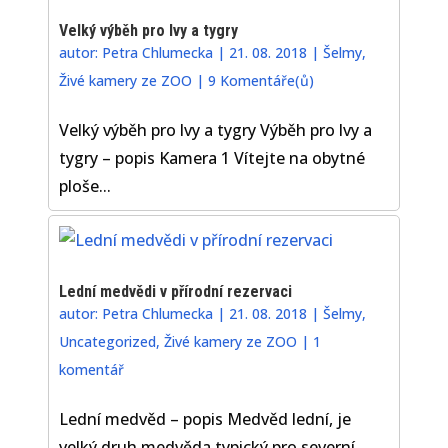
Velký výběh pro lvy a tygry
autor:
Petra Chlumecka
|
21. 08. 2018
|
Šelmy
,
Živé kamery ze ZOO
|
9 Komentáře(ů)
Velký výběh pro lvy a tygry Výběh pro lvy a
tygry – popis Kamera 1 Vítejte na obytné
ploše...
Lední medvědi v přírodní rezervaci
autor:
Petra Chlumecka
|
21. 08. 2018
|
Šelmy
,
Uncategorized
,
Živé kamery ze ZOO
|
1
komentář
Lední medvěd – popis Medvěd lední, je
velký druh medvěda typický pro severní