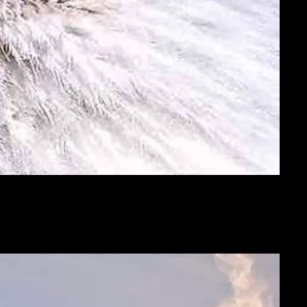
l
 sucesos
as.