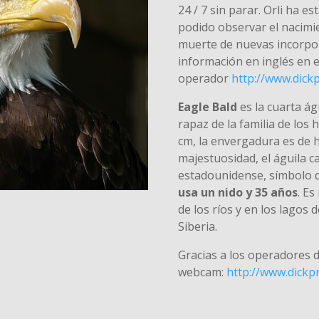
24 / 7 sin parar. Orli ha 
podido observar el nacimien
muerte de nuevas incorpo
información en inglés en el
operador
http://www.dickp
Eagle Bald
es la cuarta á
rapaz de la familia de los 
cm, la envergadura es de 
majestuosidad, el águila c
estadounidense, símbolo d
usa un nido y 35 años
. E
de los ríos y en los lagos 
Siberia.
Gracias a los operadores 
webcam:
http://www.dickpr