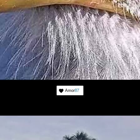
Amor
87
Suscríbase a las noticias de
mundo de la naturaleza
Una vez a la semana le informaremos sobre los
más importantes que suceden frente a las cámar