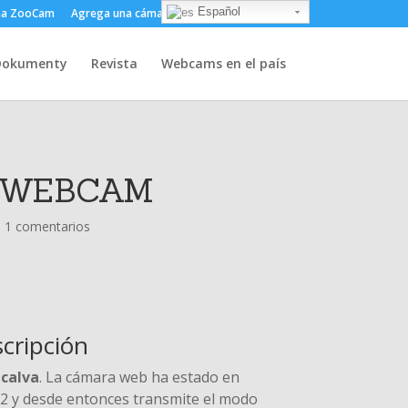
Español
ma ZooCam
Agrega una cámara
Sobre
Contacto
Dokumenty
Revista
Webcams en el país
- WEBCAM
|
1 comentarios
scripción
 calva
. La cámara web ha estado en
2 y desde entonces transmite el modo