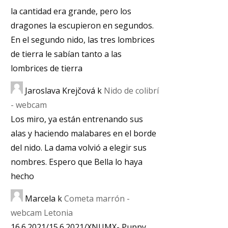
la cantidad era grande, pero los
dragones la escupieron en segundos.
En el segundo nido, las tres lombrices
de tierra le sabían tanto a las
lombrices de tierra
Jaroslava Krejčová
k
Nido de colibrí
- webcam
Los miro, ya están entrenando sus
alas y haciendo malabares en el borde
del nido. La dama volvió a elegir sus
nombres. Espero que Bella lo haya
hecho
Marcela
k
Cometa marrón -
webcam Letonia
16.6.2021/15.6.2021/XNUMX- Puppy