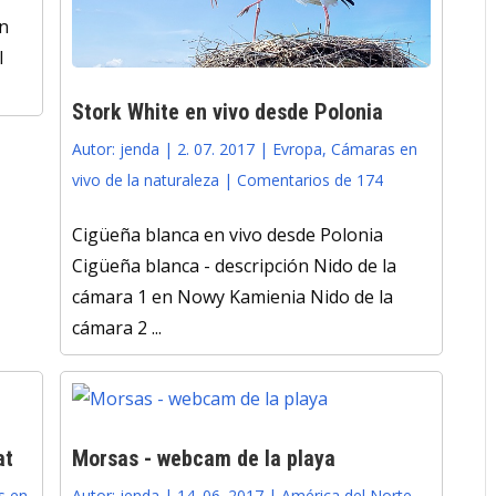
ón
l
Stork White en vivo desde Polonia
Autor:
jenda
|
2. 07. 2017
|
Evropa
,
Cámaras en
vivo de la naturaleza
|
Comentarios de 174
Cigüeña blanca en vivo desde Polonia
Cigüeña blanca - descripción Nido de la
cámara 1 en Nowy Kamienia Nido de la
cámara 2 ...
at
Morsas - webcam de la playa
s en
Autor:
jenda
|
14. 06. 2017
|
América del Norte
,