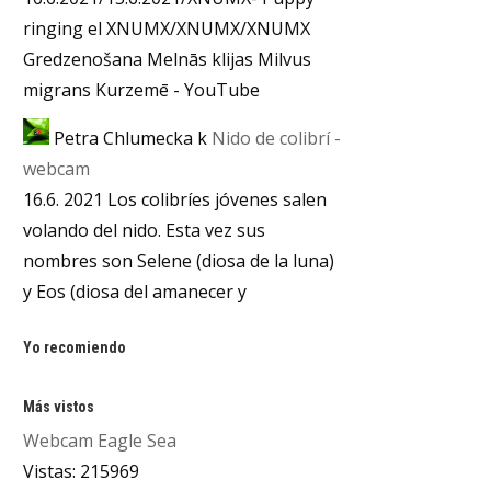
ringing el XNUMX/XNUMX/XNUMX
Gredzenošana Melnās klijas Milvus
migrans Kurzemē - YouTube
Petra Chlumecka
k
Nido de colibrí -
webcam
16.6. 2021 Los colibríes jóvenes salen
volando del nido. Esta vez sus
nombres son Selene (diosa de la luna)
y Eos (diosa del amanecer y
Yo recomiendo
Más vistos
Webcam Eagle Sea
Vistas: 215969