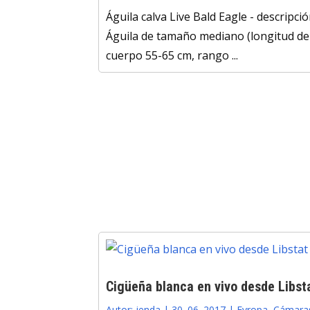
Águila calva Live Bald Eagle - descripci
Águila de tamaño mediano (longitud de
cuerpo 55-65 cm, rango ...
Cigüeña blanca en vivo desde Libst
Autor:
jenda
|
30. 06. 2017
|
Evropa
,
Cámara