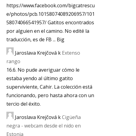
https://www.facebook.com/bigcatrescu
e/photos/pcb.10158074089206957/101
58074066541957/ Gatitos encontrados
por alguien en el camino. No edité la
traducción, es de FB ... Big
Jaroslava Krejčová
k
Extenso
rango
16.6. No pude averiguar cómo le
estaba yendo al último gatito
superviviente, Cahir. La colección está
funcionando, pero hasta ahora con un
tercio del éxito.
Jaroslava Krejčová
k
Cigüeña
negra - webcam desde el nido en
Estonia