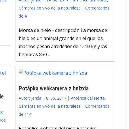
Cámaras en vivo de la naturaleza
|
Comentarios
de 4
Morsa de hielo - descripción La morsa de
hielo es un animal grande en el que los
machos pesan alrededor de 1210 kg y las
hembras 830 ...
Potápka webkamera z hnízda
de
Autor:
jenda
|
8. 06. 2017
|
América del Norte
,
Cámaras en vivo de la naturaleza
|
Comentarios
te
,
de 114
ios
Potáplice webcam del nido Potáplice -