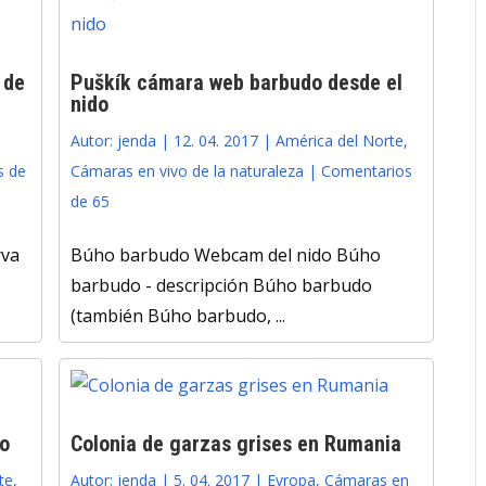
 de
Puškík cámara web barbudo desde el
nido
Autor:
jenda
|
12. 04. 2017
|
América del Norte
,
s de
Cámaras en vivo de la naturaleza
|
Comentarios
de 65
rva
Búho barbudo Webcam del nido Búho
barbudo - descripción Búho barbudo
(también Búho barbudo, ...
o
Colonia de garzas grises en Rumania
te
,
Autor:
jenda
|
5. 04. 2017
|
Evropa
,
Cámaras en