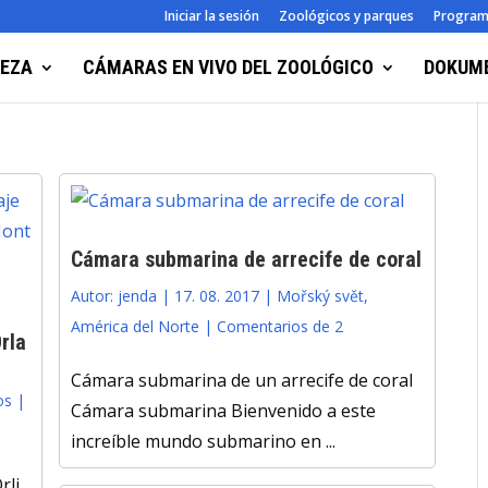
Iniciar la sesión
Zoológicos y parques
Progra
LEZA
CÁMARAS EN VIVO DEL ZOOLÓGICO
DOKUM
Cámara submarina de arrecife de coral
Autor:
jenda
|
17. 08. 2017
|
Mořský svět
,
América del Norte
|
Comentarios de 2
rla
Cámara submarina de un arrecife de coral
os
|
Cámara submarina Bienvenido a este
increíble mundo submarino en ...
rli