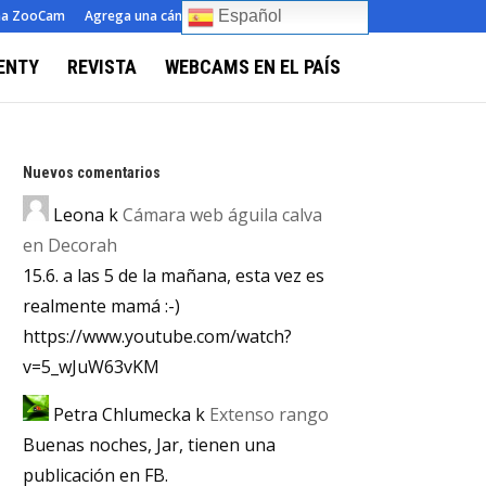
ma ZooCam
Agrega una cámara
Sobre
Contacto
Español
ENTY
REVISTA
WEBCAMS EN EL PAÍS
Nuevos comentarios
Leona
k
Cámara web águila calva
en Decorah
15.6. a las 5 de la mañana, esta vez es
realmente mamá :-)
https://www.youtube.com/watch?
v=5_wJuW63vKM
Petra Chlumecka
k
Extenso rango
Buenas noches, Jar, tienen una
publicación en FB.