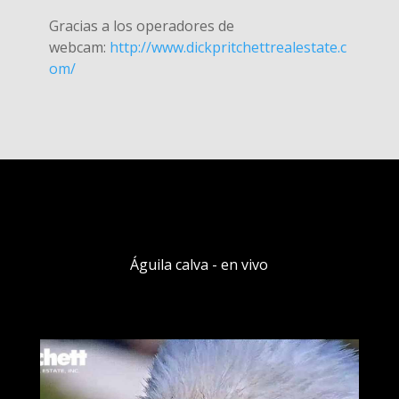
Gracias a los operadores de
webcam:
http://www.dickpritchettrealestate.c
om/
Águila calva - en vivo