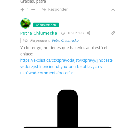
Gracias, petra
Responder
1
Administración
Petra Chlumecka
Hace 2 días
Responder a
Petra Chlumecka
Ya lo tengo, no tienes que hacerlo, aquí está el
enlace:
https://ekolist.cz/cz/zpravodajstvi/zpravy/jihocesti-
vedci-zjistili-pricinu-uhynu-orlu-belohlavych-v-
usa"wpd-comment-footer">