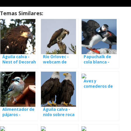
Temas Similares:
Águila calva -
Río Orlovec -
Papuchalk de
Nest of Decorah
webcam de
cola blanca -
North
Colorado
webcam desde
el nido
Aves y
comederos de
cerveza
Alimentador de
Águila calva -
pájaros -
nido sobre roca
webcam
en vivo