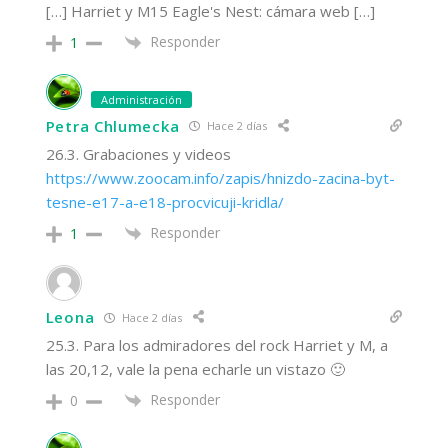
[…] Harriet y M15 Eagle's Nest: cámara web […]
Responder
1
Administración
Petra Chlumecka
Hace 2 días
26.3. Grabaciones y videos
https://www.zoocam.info/zapis/hnizdo-zacina-byt-
tesne-e17-a-e18-procvicuji-kridla/
Responder
1
Leona
Hace 2 días
25.3. Para los admiradores del rock Harriet y M, a
las 20,12, vale la pena echarle un vistazo 🙂
Responder
0