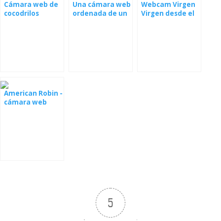
Cámara web de
Una cámara web
Webcam Virgen
cocodrilos
ordenada de un
Virgen desde el
nido
nido
American Robin -
cámara web
desde el nido [:
de] American
Robin - cámara
web desde el
nido
5