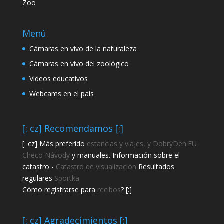
Zoo
Menú
Cámaras en vivo de la naturaleza
Cámaras en vivo del zoológico
Videos educativos
Webcams en el país
[: cz] Recomendamos [:]
[: cz] Más preferido
estancias y viajes, y DobrýDen.EU
Checo
Návody
y manuales. Información sobre el
catastro -
Catastro de visualización
Resultados
regulares
Sportka
Cómo registrarse para
recibos
? [:]
[: cz] Agradecimientos [:]