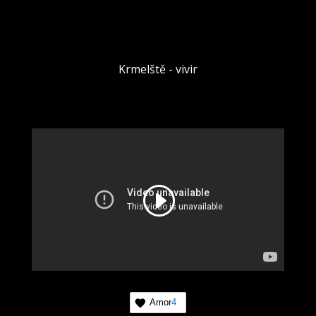
Krmelště - vivir
Amor
4