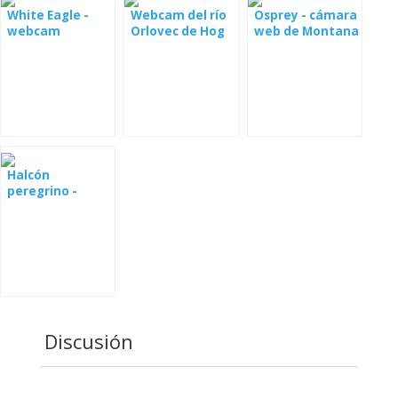
White Eagle -
Webcam del río
Osprey - cámara
webcam
Orlovec de Hog
web de Montana
Island
Halcón
peregrino -
Melbourne
Discusión