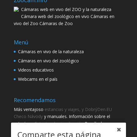
ZooCam.info
Cámaras web en vivo del ZOO y la naturaleza
Cámara web del zoológico en vivo Cámaras en
vivo del Zoo Cámaras de Zoo
Menú
Cámaras en vivo de la naturaleza
Cámaras en vivo del zoológico
Videos educativos
Webcams en el país
Recomendamos
Más ventajoso
estancias y viajes, y DobrýDen.EU
Checo
Návody
y manuales. Información sobre el
catastro -
Catastro de visualización
Resultados
regulares
Sportka
Comparte esta página