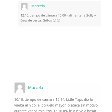
Marcela
12.10. tiempo de cámara 15.00 - alimentar a Solly y
Dew de cerca. Grifos 🙁 🙁
Suscríbase a las noticias
del mundo de la
naturaleza
Marcela
Una vez a la semana le informaremos sobre
los sucesos más importantes que suceden
frente a las cámaras.
10.10. tiempo de cámara 15.14. Little Taps dio la
vuelta al nido, el polluelo mayor lo ataca sin motivo
durante varios minutos. 16.38.09- le vuelve a besar