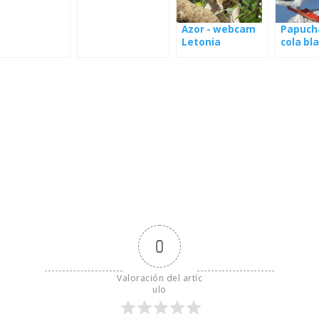
Azor - webcam
Papuch
Letonia
cola bl
webcam
el nido
0
Valoración del artíc
ulo