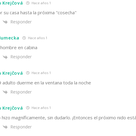
a Krejčová
Hace años 1
r su casa hasta la próxima "cosecha"
Responder
hlumecka
Hace años 1
4 hombre en cabina
Responder
a Krejčová
Hace años 1
9 adulto duerme en la ventana toda la noche
Responder
a Krejčová
Hace años 1
o hizo magníficamente, sin dudarlo. ¡Entonces el próximo nido está
Responder