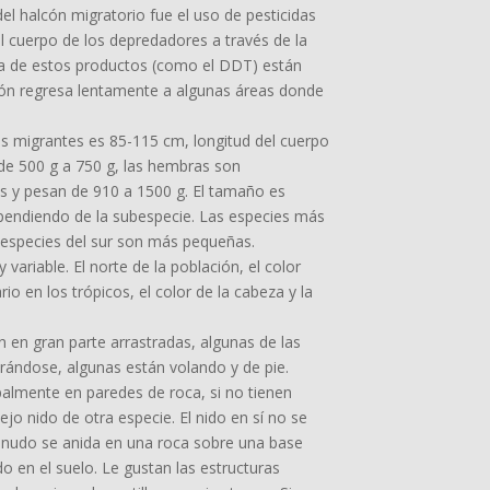
 del halcón migratorio fue el uso de pesticidas
l cuerpo de los depredadores a través de la
ía de estos productos (como el DDT) están
lcón regresa lentamente a algunas áreas donde
s migrantes es 85-115 cm, longitud del cuerpo
e 500 g a 750 g, las hembras son
s y pesan de 910 a 1500 g. El tamaño es
dependiendo de la subespecie. Las especies más
 especies del sur son más pequeñas.
 variable. El norte de la población, el color
rio en los trópicos, el color de la cabeza y la
 en gran parte arrastradas, algunas de las
trándose, algunas están volando y de pie.
ipalmente en paredes de roca, si no tienen
ejo nido de otra especie. El nido en sí no se
enudo se anida en una roca sobre una base
 en el suelo. Le gustan las estructuras