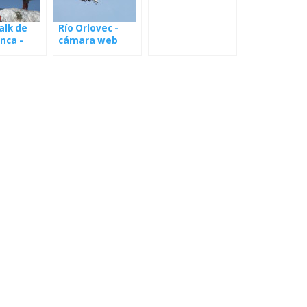
alk de
Río Orlovec -
anca -
cámara web
 desde
desde el nido en
Letonia