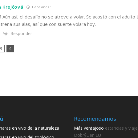
a Krejčová
Hace años 1
 Aún así, el desafío no se atreve a volar. Se acostó con el adulto 
trena sus alas, así que con suerte volará hoy.
Responder
3
4
ú
Recomendamos
aras en vivo de la naturaleza
Más ventajoso
estancias y viaje
DobrýDen.EU
aras en vivo del zoológico