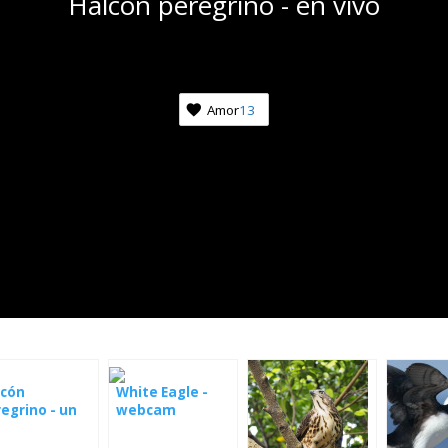
Halcón peregrino - en vivo
Amor
13
lcón
White Eagle -
egrino - un
webcam
o en España