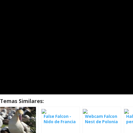
Temas Similares:
False Falcon -
Webcam Falcon
Ha
Nido de Francia
Nest de Polonia
per
nid