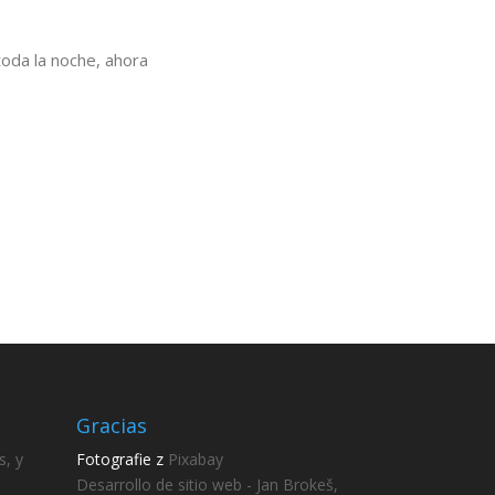
toda la noche, ahora
Gracias
s, y
Fotografie z
Pixabay
Desarrollo de sitio web - Jan Brokeš,