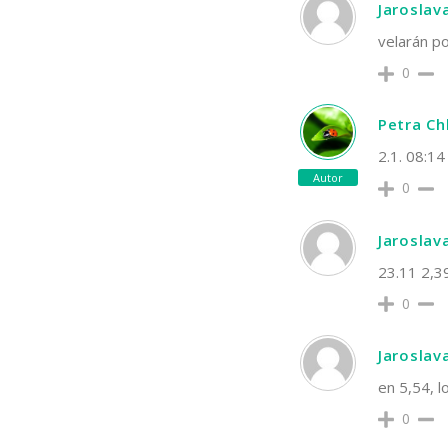
Jaroslav
velarán po
0
Petra C
2.1. 08:1
Autor
0
Jaroslav
23.11 2,3
0
Jaroslav
en 5,54, l
0