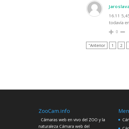
Jaroslav
16.11 5,45
todavía en
0
"Anterior
1
2
ZooCam.info
Men
Cámaras web en vivo del ZOO y la
Cám
naturaleza Cámara web del
Cám