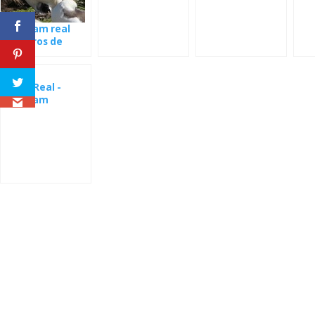
Webcam real
Albatros de
anidar
Búho Real -
Webcam