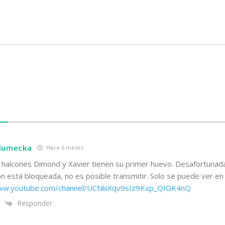
S
hlumecka
Hace 6 meses
s halcones Dimond y Xavier tienen su primer huevo. Desafortunad
ón está bloqueada, no es posible transmitir. Solo se puede ver e
www.youtube.com/channel/UCNkiXqv9sIz9Kxp_QIGK4nQ
Responder