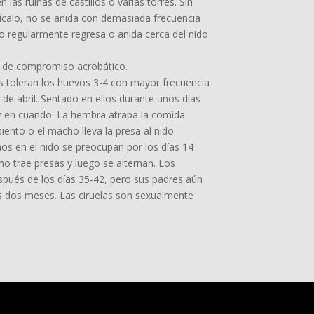
las ruinas de castillos o varias torres. Sin
nícalo, no se anida con demasiada frecuencia
do regularmente regresa o anida cerca del nido
os de compromiso acrobático.
s toleran los huevos 3-4 con mayor frecuencia
 de abril. Sentado en ellos durante unos días
z en cuando. La hembra atrapa la comida
ento o el macho lleva la presa al nido.
ños en el nido se preocupan por los días 14
o trae presas y luego se alternan. Los
pués de los días 35-42, pero sus padres aún
s dos meses. Las ciruelas son sexualmente
.