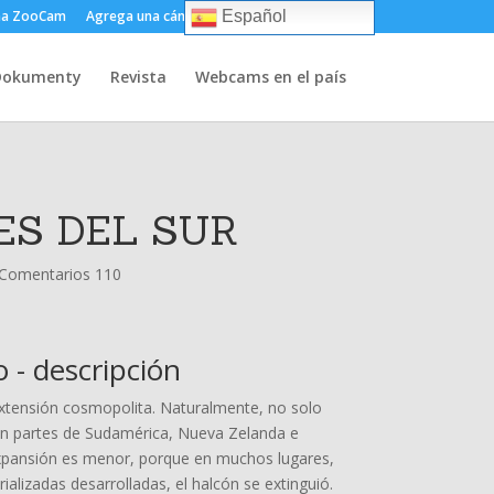
ma ZooCam
Agrega una cámara
Sobre
Contacto
Español
Dokumenty
Revista
Webcams en el país
ES DEL SUR
Comentarios 110
 - descripción
extensión cosmopolita. Naturalmente, no solo
 en partes de Sudamérica, Nueva Zelanda e
 expansión es menor, porque en muchos lugares,
ializadas desarrolladas, el halcón se extinguió.