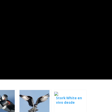
Stork White en
vivo desde
Polonia