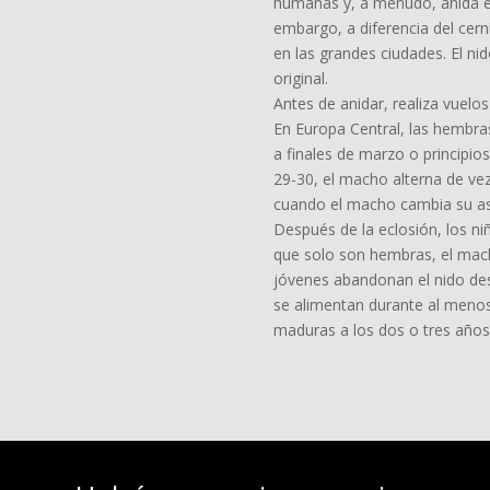
humanas y, a menudo, anida en 
embargo, a diferencia del cer
en las grandes ciudades. El ni
original.
Antes de anidar, realiza vuel
En Europa Central, las hembra
a finales de marzo o principios
29-30, el macho alterna de ve
cuando el macho cambia su asi
Después de la eclosión, los ni
que solo son hembras, el mach
jóvenes abandonan el nido des
se alimentan durante al meno
maduras a los dos o tres años