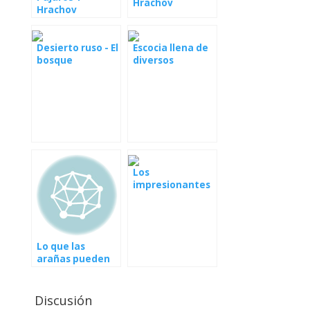
Hrachov
Hrachov
Desierto ruso - El
Escocia llena de
bosque
diversos
misterioso HD
animales
Los
impresionantes
paisajes del
paisaje desde la
perspectiva de
la Orla (París,
Lo que las
Mont Blanc,
arañas pueden
Dubai)
hacer
Discusión