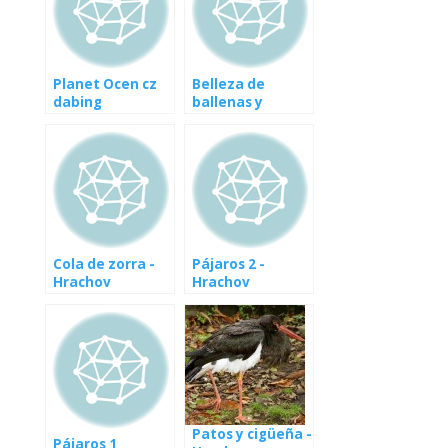
es] Die Welt der
video-
Schlangen
documento [: fr]
gefährlichsten
Anaconda vert -
HD [FR] Les
Tueur silencieux,
Planet Ocen cz
serpientes les
Belleza de
vídeo
dabing
plus Dangereux
ballenas y
documento
dans le monde
delfines
HD
Cola de zorra -
Pájaros 2 -
Hrachov
Hrachov
Patos y cigüeña -
Pájaros 1