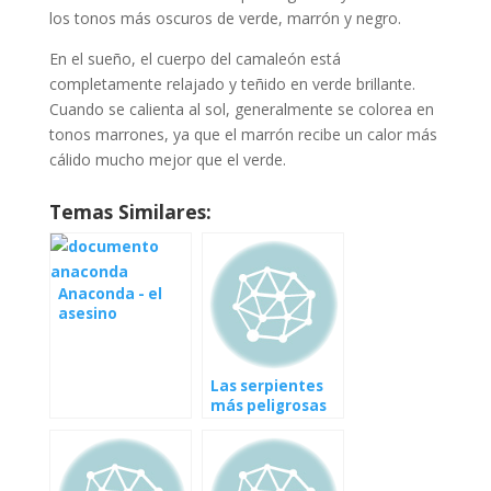
los tonos más oscuros de verde, marrón y negro.
En el sueño, el cuerpo del camaleón está
completamente relajado y teñido en verde brillante.
Cuando se calienta al sol, generalmente se colorea en
tonos marrones, ya que el marrón recibe un calor más
cálido mucho mejor que el verde.
Temas Similares:
Anaconda - el
asesino
silencioso, video
documental [en]
Anaconda verde
Las serpientes
- asesino
más peligrosas
silencioso,
Mundial HD [en]
documento de
las serpientes
vídeo [: es]
más peligrosas
Große Anaconda
del mundo [HD:
- Stille Killer