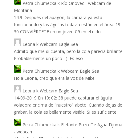
Petra Chlumecka
k
Río Orlovec - webcam de
Montana
14.9 Después del apagón, la cámara ya está
funcionando y las águilas todavía están en el área. 19:
30 CONVIÉRTETE en un joven C9 en el nido
Leona
k
Webcam Eagle Sea
Admito que me di cuenta, pero la cola parecía brillante.
Probablemente un poco :-). Es eso
Petra Chlumecka
k
Webcam Eagle Sea
Hola Leona, creo que era la voz de Mike.
Leona
k
Webcam Eagle Sea
14-09-2019 En 10: 02: 38 puede capturar el águila
voladora encima de "nuestro" abeto. Cuando dejas de
grabar, la cola es bellamente visible. Si es suficiente
Petra Chlumecka
k
Elefante Pozo De Agua Djuma
- webcam