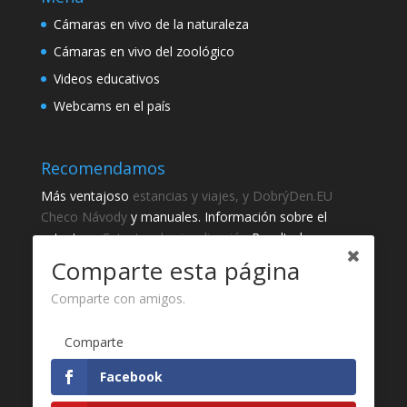
Cámaras en vivo de la naturaleza
Cámaras en vivo del zoológico
Videos educativos
Webcams en el país
Recomendamos
Más ventajoso
estancias y viajes, y DobrýDen.EU
Checo
Návody
y manuales. Información sobre el
catastro -
Catastro de visualización
Resultados
regulares
Sportka
Comparte esta página
Cómo registrarse para
recibos
?
Comparte con amigos.
Gracias
Comparte
Fotografie z
Pixabay
Facebook
Desarrollo de sitio web - Jan Brokeš, Brofi.eu