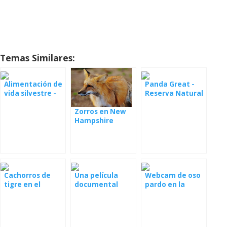
Temas Similares:
Alimentación de
Panda Great -
vida silvestre -
Reserva Natural
Webcam
en China
Zorros en New
Transylvania
Hampshire
Cachorros de
Una película
Webcam de oso
tigre en el
documental
pardo en la
zoológico
sobre los osos en
reserva de
los Tatras
Libearty
eslovacos