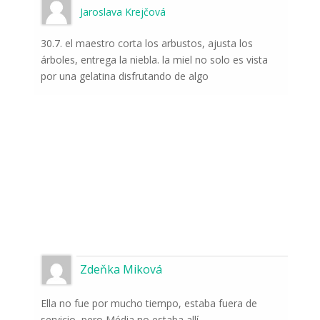
Jaroslava Krejčová
30.7. el maestro corta los arbustos, ajusta los
árboles, entrega la niebla. la miel no solo es vista
por una gelatina disfrutando de algo
Suscríbase a las noticias
del mundo de la
naturaleza
Una vez a la semana le informaremos sobre
los sucesos más importantes que suceden
frente a las cámaras.
Zdeňka Miková
Ella no fue por mucho tiempo, estaba fuera de
servicio, pero Média no estaba allí.