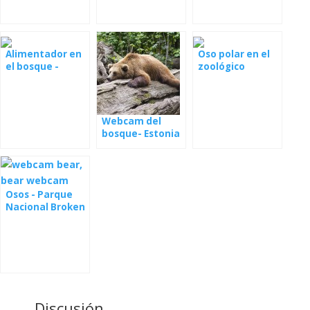
Alimentador en
Oso polar en el
el bosque -
zoológico
cámaras web
Webcam del
bosque- Estonia
Osos - Parque
Nacional Broken
Falls Katmai
Discusión