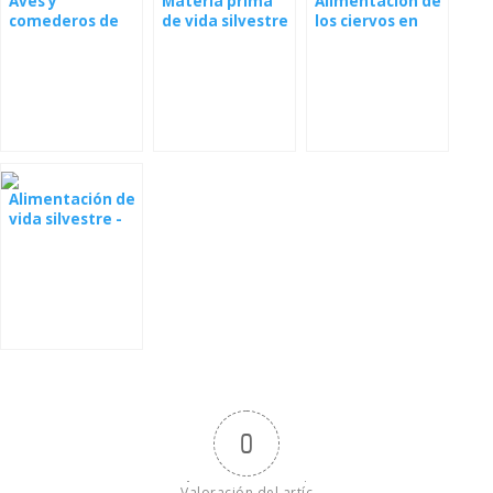
Aves y
Materia prima
Alimentación de
comederos de
de vida silvestre
los ciervos en
cerveza
Brownville
Alimentación de
vida silvestre -
Webcam
Transylvania
0
Valoración del artíc