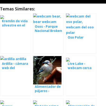
Temas Similares:
Kremlin de vida
silvestre en el
Osos - Parque
norte de Texas
Nacional Broken
Falls Katmai
Oso Polar
Ardilla - cámara
Live Lake -
web del
webcam cerca
alimentador
de la selva
Alimentador de
pájaros -
webcam