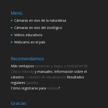
Menú
Cámaras en vivo de la naturaleza
Cámaras en vivo del zoológico
Videos educativos
Webcams en el país
Recomendamos
Más ventajoso
estancias y viajes, y DobrýDen.EU
Checo
Návody
y manuales. Información sobre el
catastro -
Catastro de visualización
Resultados
regulares
Sportka
Cómo registrarse para
recibos
?
Comparte esta página
Comparte con amigos.
Gracias