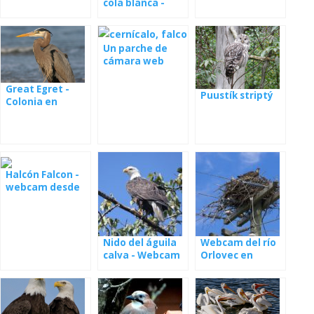
cola blanca -
webcam desde
el nido
Un parche de
cámara web
colorida de un
nido
Great Egret -
Puustík striptý
Colonia en
Maryland
Halcón Falcon -
webcam desde
el nido en
Minessota
Nido del águila
Webcam del río
calva - Webcam
Orlovec en
Dale Hollow
Florida