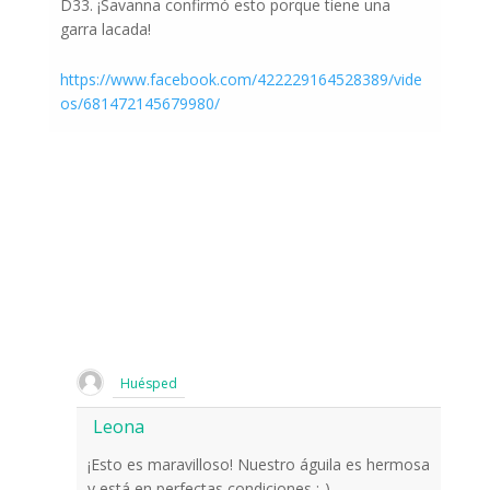
D33. ¡Savanna confirmó esto porque tiene una
garra lacada!
https://www.facebook.com/422229164528389/vide
os/681472145679980/
Huésped
Leona
¡Esto es maravilloso! Nuestro águila es hermosa
y está en perfectas condiciones :-).