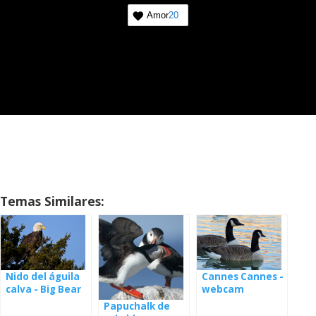
Amor
20
Temas Similares:
Cannes Cannes -
Nido del águila
webcam
calva - Big Bear
webcam
Papuchalk de