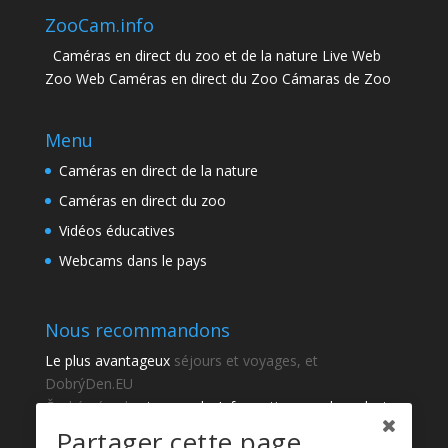
ZooCam.info
Caméras en direct du zoo et de la nature Live Web
Zoo Web Caméras en direct du Zoo Cámaras de Zoo
Menu
Caméras en direct de la nature
Caméras en direct du zoo
Vidéos éducatives
Webcams dans le pays
Nous recommandons
Le plus avantageux
séjours et voyages, et
DobrýDen.EU
České
návody
et manuels. Informations sur le cadastre
-
Cadastre d'observation
Résultats réguliers
Sportka
Partager cette page