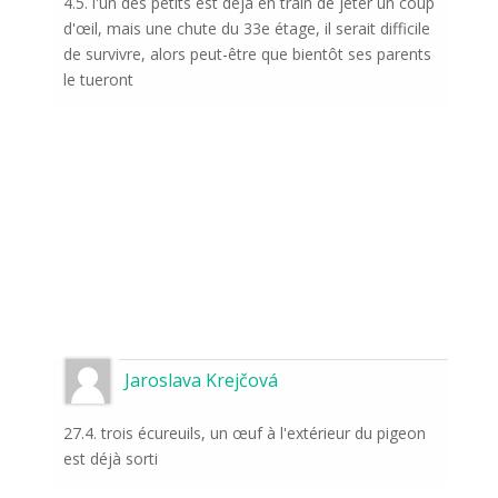
4.5. l'un des petits est déjà en train de jeter un coup
d'œil, mais une chute du 33e étage, il serait difficile
de survivre, alors peut-être que bientôt ses parents
le tueront
Jaroslava Krejčová
27.4. trois écureuils, un œuf à l'extérieur du pigeon
est déjà sorti