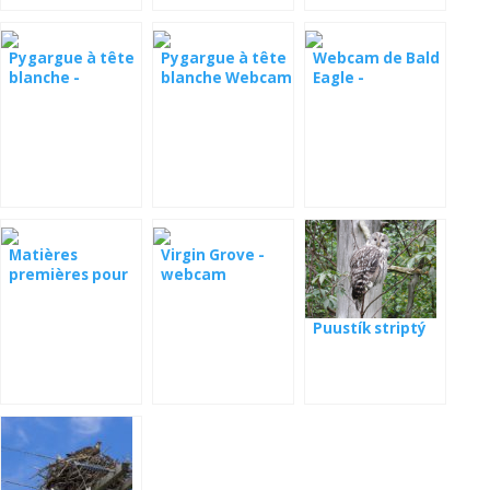
Pygargue à tête
Pygargue à tête
Webcam de Bald
blanche -
blanche Webcam
Eagle -
Juneau, Alaska
Canyon chauve
Pittsburgh
Matières
Virgin Grove -
premières pour
webcam
la faune
Puustík striptý