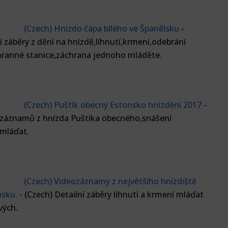
(Czech) Hnízdo čápa bílého ve Španělsku
-
í záběry z dění na hnízdě,líhnutí,krmení,odebrání
hranné stanice,záchrana jednoho mláděte.
(Czech) Puštík obecný Estonsko hnízdění 2017
-
ozáznamů z hnízda Puštíka obecného,snášení
 mláďat.
(Czech) Videozáznamy z největšího hnízdiště
nsku.
-
(Czech) Detailní záběry líhnutí a krmení mláďat
vých.