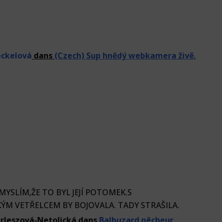
eckelová
dans
(Czech) Sup hnědý webkamera živě,
 MYSLÍM,ŽE TO BYL JEJÍ POTOMEK.S
M VETŘELCEM BY BOJOVALA. TADY STRAŠILA.
rleszová-Netolická
dans
Balbuzard pêcheur