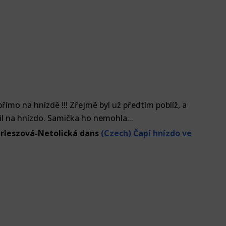
přímo na hnízdě !!! Zřejmě byl už předtím poblíž, a
l na hnízdo. Samička ho nemohla...
rleszová-Netolická
dans
(Czech) Čapí hnízdo ve