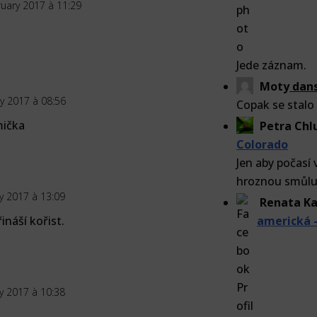
uary 2017 à 11:29
Jede záznam.
Moty
dan
y 2017 à 08:56
Copak se stalo 
mička
Petra Ch
Colorado
Jen aby počasí 
hroznou smůlu,
y 2017 à 13:09
Renata Ka
náší kořist.
americká 
y 2017 à 10:38