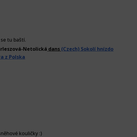
se tu baští.
rleszová-Netolická
dans
(Czech) Sokolí hnízdo
 z Polska
sněhové kouličky :)