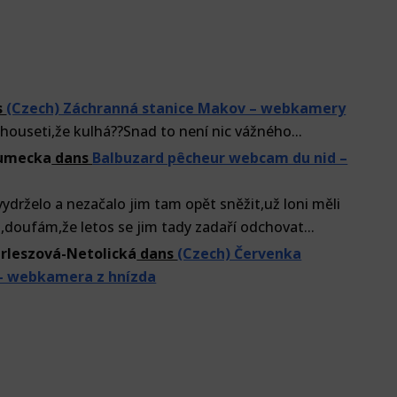
s
(Czech) Záchranná stanice Makov – webkamery
houseti,že kulhá??Snad to není nic vážného...
lumecka
dans
Balbuzard pêcheur webcam du nid –
vydrželo a nezačalo jim tam opět sněžit,už loni měli
doufám,že letos se jim tady zadaří odchovat...
rleszová-Netolická
dans
(Czech) Červenka
– webkamera z hnízda