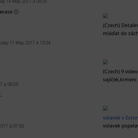
day 14 May 2017 à 09:35
terase 🙂
(Czech) Detailn
mláďat do zác
sday 11 May 2017 à 13:04
(Czech) 9 vide
vajíček,krmení
7 à 06:59
.
volavek v Esto
volavek popela
017 à 07:00