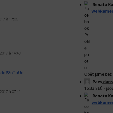
Renata Ka
webkamera
017 à 17:06
2017 à 14:43
h6ddP8nTuUo
Opět jsme bez
Paes
dan
16:33 SEČ - jso
2017 à 07:41
Renata Ka
webkamera