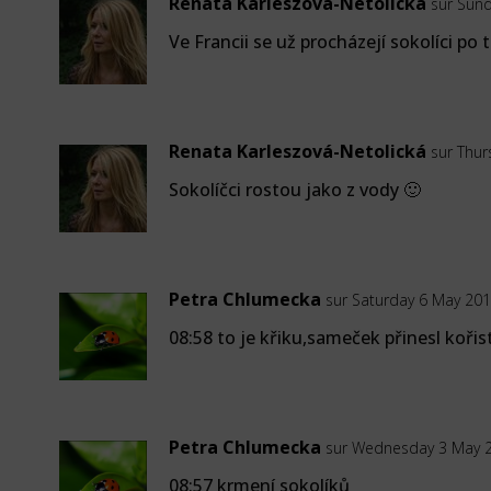
Renata Karleszová-Netolická
sur Sun
Ve Francii se už procházejí sokolíci po 
Renata Karleszová-Netolická
sur Thur
Sokolíčci rostou jako z vody 🙂
Petra Chlumecka
sur Saturday 6 May 201
08:58 to je křiku,sameček přinesl kořist
Petra Chlumecka
sur Wednesday 3 May 2
08:57 krmení sokolíků