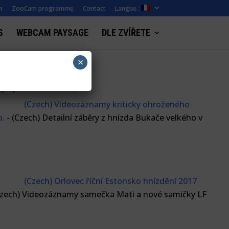
n
ZooCam programme
Contact
Langue :
S
WEBCAM PAYSAGE
DLE ZVÍŘETE
×
ápisy
(Czech) Videozáznamy kriticky ohroženého
o.
-
(Czech) Detailní záběry z hnízda Bukače velkého v
(Czech) Orlovec říční Estonsko hnízdění 2017
Czech) Videozáznamy samečka Mati a nové samičky LF