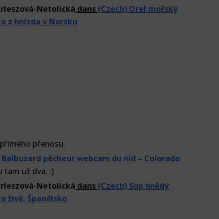
rleszová-Netolická
dans
(Czech) Orel mořský
 z hnízda v Norsku
 přímého přenosu.
s
Balbuzard pêcheur webcam du nid – Colorado
u tam už dva. :)
rleszová-Netolická
dans
(Czech) Sup hnědý
 živě, Španělsko