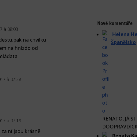
Nové komentáře
7 à 08:03
Helena H
destu,pak na chvilku
Španělsko
čkem na hnízdo od
 mláďata.
017 à 07:28
RENATO, JÁ SI
017 à 07:19
DOOPRAVDICKÝ
 za ní jsou krásně
Renata Ka