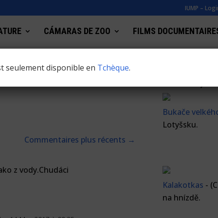
IUMP – Logi
ATURE
CÁMARAS DE ZOO
FILMS DOCUMENTAIRE
est seulement disponible en
Tchèque
.
Nové záznamy a z
Bukače velkéh
Lotyšsku.
Commentaires plus récents
→
jako z vody.Chudáci
Kalakotkas
-
(
na hnízdě.