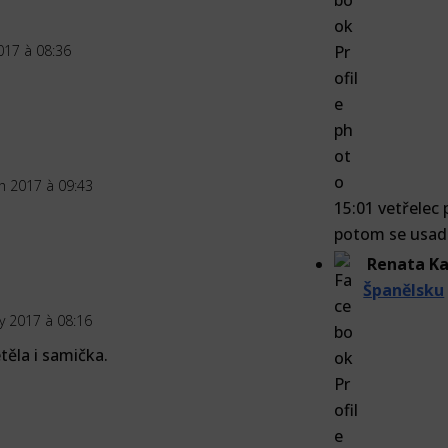
017 à 08:36
h 2017 à 09:43
15:01 vetřelec 
potom se usadi
Renata Ka
Španělsku
y 2017 à 08:16
těla i samička.