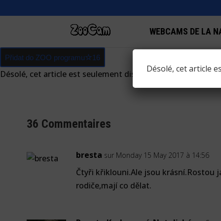
WEBCAMS DE LA N
Přidat do ZOO programu
16
Désolé, cet article 
Désolé, cet article est seulement disponible en
Tchèque
.
36 Commentaires
bresta
sur Monday 15 May 2017 à 14:56
Čtyři křiklouni.Ale jsou krásní.Rostou 
rodiče,mají co dělat.