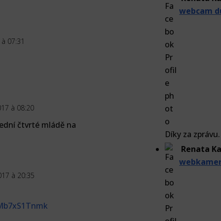
webcam du
 à 07:31
017 à 08:20
lední čtvrté mládě na
Díky za zprávu.
Renata Ka
webkamera
017 à 20:35
3Mb7xS1Tnmk