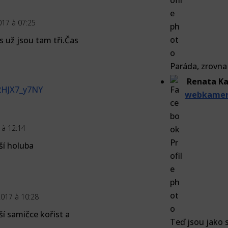
017 à 07:25
s už jsou tam tři.Čas
Paráda, zrovna 
Renata Ka
2HJX7_y7NY
webkamera
 à 12:14
ší holuba
017 à 10:28
í samičce kořist a
Teď jsou jako 