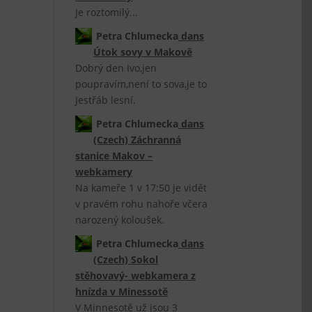
Je roztomilý...
Petra Chlumecka
dans
Útok sovy v Makově
Dobrý den Ivo,jen
poupravím,není to sova,je to
Jestřáb lesní.
Petra Chlumecka
dans
(Czech) Záchranná
stanice Makov –
webkamery
Na kameře 1 v 17:50 je vidět
v pravém rohu nahoře včera
narozený koloušek.
Petra Chlumecka
dans
(Czech) Sokol
stěhovavý- webkamera z
hnízda v Minessotě
V Minnesotě už jsou 3