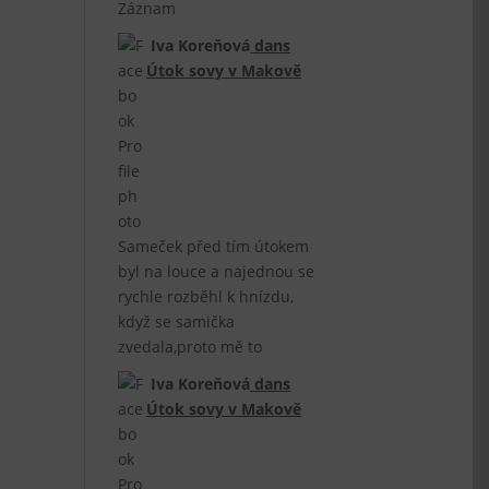
Záznam
Iva Koreňová
dans
Útok sovy v Makově
Sameček před tím útokem
byl na louce a najednou se
rychle rozběhl k hnízdu,
když se samička
zvedala,proto mě to
Iva Koreňová
dans
Útok sovy v Makově