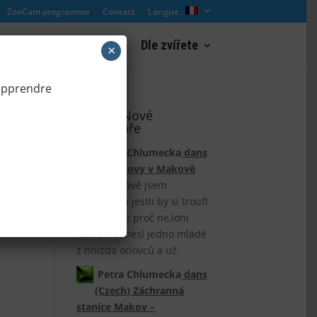
ZooCam programme
Contact
Langue :
res
Webcam paysage
Dle zvířete
×
 apprendre
(Czech) Nové
komentáře
Petra Chlumecka
dans
Útok sovy v Makově
Díky Ivo,právě jsem
přemýšlela jestli by si troufl
zaútočit,ale proč ne,loni
jestřáb odnesl jedno mládě
z hnízda orlovců a už
Petra Chlumecka
dans
(Czech) Záchranná
stanice Makov –