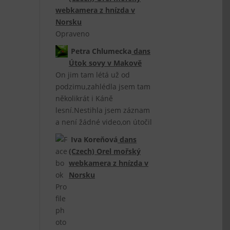
webkamera z hnízda v
Norsku
Opraveno
Petra Chlumecka
dans
Útok sovy v Makově
On jim tam létá už od
podzimu,zahlédla jsem tam
několikrát i Káně
lesní.Nestihla jsem záznam
a není žádné video,on útočil
Iva Koreňová
dans
(Czech) Orel mořský
webkamera z hnízda v
Norsku