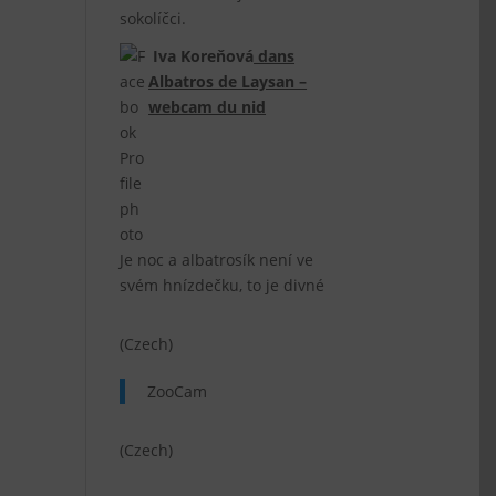
sokolíčci.
Iva Koreňová
dans
Albatros de Laysan –
webcam du nid
Je noc a albatrosík není ve
svém hnízdečku, to je divné
(Czech)
ZooCam
(Czech)