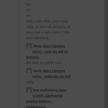
Dobrý den Péťo, jsem moc
ráda, že jste mě opravila, já
jsem laik a byla jsem z toho
dost vykulená,
Moty
dans
Cigogne
noire – cam du nid en
lettonie
Ale tady je pořád sám..
Moty
dans
Cigogne
noire – webcam du nid
Jojky
Eva mokošová
dans
(Czech) Záchranná
stanice Makov –
webkamery