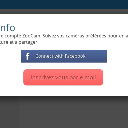
 de la nature
Cámaras de Zoo
Films documentai
nfo
otre compte ZooCam. Suivez vos caméras préférées pour en
ure et à partager.
Connect with Facebook
ámaras
Inscrivez-vous par e-mail
t