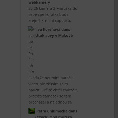
webkamery
20:26 kamera 2 Maruška do
sebe cpe kuřátka,bude
zřejmě krmení čapoušů.
Iva Koreňová
dans
Útok sovy v Makově
Škoda,že neumím natočit
video, ale zkusím se to
naučit. Určitě chtěl zaútočit,
protože sameček se tam
procházel a najednou se
Petra Chlumecka
dans
(Czech) Orel mořský