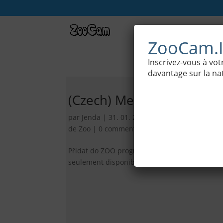
Webcams
ZooCam.I
Inscrivez-vous à v
davantage sur la nat
(Czech) Medúzy v akváriu
par
Jenda
|
31. 01. 2016
|
Monde de la Mer
,
C
de Zoo
|
0 commentaires
Přidat do ZOO programu2Désolé, cet article es
seulement disponible en Czech et Anglais...