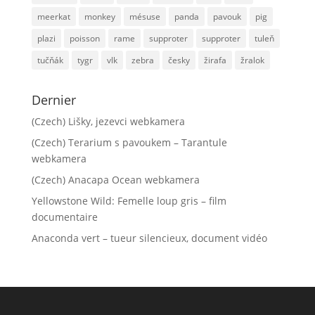
meerkat
monkey
mésuse
panda
pavouk
pig
plazi
poisson
rame
supproter
supproter
tuleň
tučňák
tygr
vlk
zebra
česky
žirafa
žralok
Dernier
(Czech) Lišky, jezevci webkamera
(Czech) Terarium s pavoukem – Tarantule
webkamera
(Czech) Anacapa Ocean webkamera
Yellowstone Wild: Femelle loup gris – film
documentaire
Anaconda vert – tueur silencieux, document vidéo