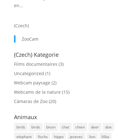
en...
(Czech)
ZooCam
(Czech) Kategorie
Films documentaires
(3)
Uncategorized
(1)
Webcam paysage
(2)
Webcams de la nature
(15)
Cámaras de Zoo
(20)
Animaux
birds
birds
bison
chat
chien
deer
doe
elephant
fischs
hippo
jezevec
lion
liška