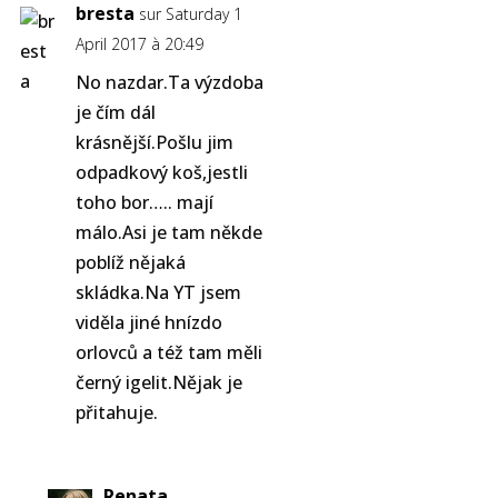
bresta
sur Saturday 1
April 2017 à 20:49
No nazdar.Ta výzdoba
je čím dál
krásnější.Pošlu jim
odpadkový koš,jestli
toho bor….. mají
málo.Asi je tam někde
poblíž nějaká
skládka.Na YT jsem
viděla jiné hnízdo
orlovců a též tam měli
černý igelit.Nějak je
přitahuje.
Renata