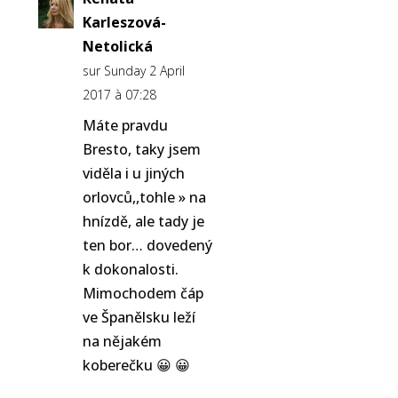
Karleszová-
Netolická
sur Sunday 2 April
2017 à 07:28
Máte pravdu
Bresto, taky jsem
viděla i u jiných
orlovců,,tohle » na
hnízdě, ale tady je
ten bor… dovedený
k dokonalosti.
Mimochodem čáp
ve Španělsku leží
na nějakém
koberečku 😀 😀