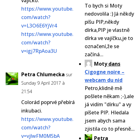
vajíčko.
To bych si Moty
https://www.youtube.
nedovolila :) Já někdy
com/watch?
píšu PIP,někdy
v=L3O6E6YjVr4
dírka,PIP je vlastně
https://www.youtube.
dírka ve vajíčku,je to
com/watch?
označení,že se
v=igj7RpAoa3U
začíná...
Moty
dans
Cigogne noire –
Petra Chlumecka
sur
webcam du nid
Sunday 9 April 2017 à
Petro,klidně mě
21:54
pošlete někam ;-),ale
Colorád poprvé přebírá
já vidím "dírku" a vy
inkubaci.
píšete PIP. Hledala
https://www.youtube.
jsem abych sama
com/watch?
zjistila co to přesně...
v=vjlwFM0M5bA
Petra