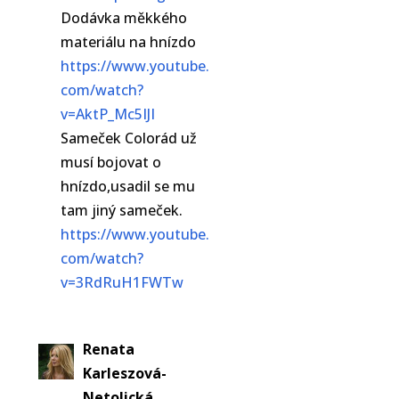
Dodávka měkkého
materiálu na hnízdo
https://www.youtube.
com/watch?
v=AktP_Mc5IJI
Sameček Colorád už
musí bojovat o
hnízdo,usadil se mu
tam jiný sameček.
https://www.youtube.
com/watch?
v=3RdRuH1FWTw
Renata
Karleszová-
Netolická