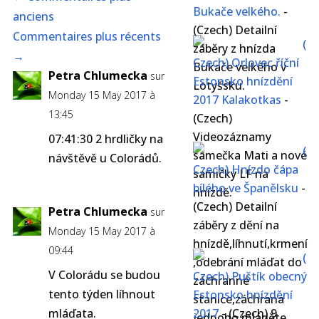
Bukače velkého.
-
anciens
(Czech) Detailní
Commentaires plus récents
(
záběry z hnízda
→
Czech) Orlovec říční
Bukače velkého v
Petra Chlumecka
sur
Estonsko hnízdění
Lotyšsku.
Monday 15 May 2017 à
2017 Kalakotkas
-
13:45
(Czech)
Videozáznamy
07:41:30 2 hrdličky na
(
samečka Mati a nové
návštěvě u Colorádů.
Czech) Hnízdo čápa
samičky LF na
bílého ve Španělsku
-
hnízdě.
(Czech) Detailní
Petra Chlumecka
sur
záběry z dění na
Monday 15 May 2017 à
hnízdě,líhnutí,krmení
09:44
(
,odebrání mláďat do
V Colorádu se budou
Czech) Puštík obecný
záchranné
tento týden líhnout
Estonsko hnízdění
stanice,záchrana
mláďata.
2017
-
(Czech) 9
jednoho mláděte.