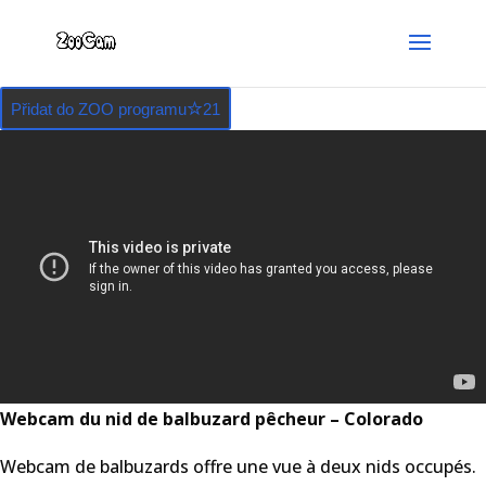
Přidat do ZOO programu
21
Webcam du nid de balbuzard pêcheur – Colorado
Webcam de balbuzards offre une vue à deux nids occupés.