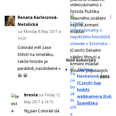
videozáznamů z
hnízda Puštíka
(
Renata Karleszová-
obecného,snášení
Czech)
Netolická
vajíček,krmení
Videozáznamy z
mláďat.
sur Monday 8 May 2017 à
největšího hnízdiště
14:01
volavek v Estonsku.
-
Colorád měl zase
(Czech) Detailní
štěstí na smeťáku,
záběry líhnutí a
Nové komentáře
takže hnízdo je
krmení mláďat
parádně,,nazdobené »
Helena
volavek popelavých.
😀 😀
Heckelová
dans
(Czech) Sup
hnědý
bresta
sur Friday 12
webkamera živě,
May 2017 à 14:15
Španělsko
Nj,pan Colorád dá