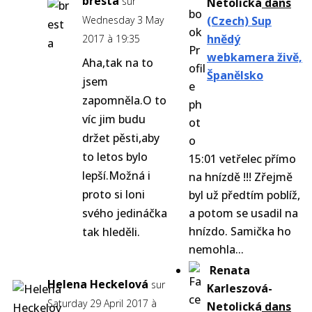
bresta
sur
Netolická
dans
Wednesday 3 May
(Czech) Sup
hnědý
2017 à 19:35
webkamera živě,
Aha,tak na to
Španělsko
jsem
zapomněla.O to
víc jim budu
držet pěsti,aby
to letos bylo
15:01 vetřelec přímo
lepší.Možná i
na hnízdě !!! Zřejmě
proto si loni
byl už předtím poblíž,
svého jedináčka
a potom se usadil na
hnízdo. Samička ho
tak hleděli.
nemohla...
Renata
Helena Heckelová
sur
Karleszová-
Saturday 29 April 2017 à
Netolická
dans