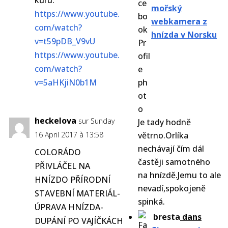
kůru.
mořský
https://www.youtube.
webkamera z
com/watch?
hnízda v Norsku
v=t59pDB_V9vU
https://www.youtube.
com/watch?
v=5aHKjiN0b1M
heckelova
sur Sunday
Je tady hodně
16 April 2017 à 13:58
větrno.Orlíka
nechávají čím dál
COLORÁDO
častěji samotného
PŘIVLÁČEL NA
na hnízdě.Jemu to ale
HNÍZDO PŘÍRODNÍ
nevadí,spokojeně
STAVEBNÍ MATERIÁL-
spinká.
ÚPRAVA HNÍZDA-
bresta
dans
DUPÁNÍ PO VAJÍČKÁCH