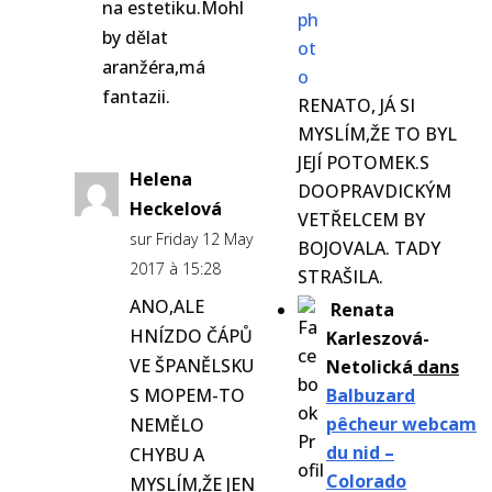
na estetiku.Mohl
by dělat
aranžéra,má
fantazii.
RENATO, JÁ SI
MYSLÍM,ŽE TO BYL
JEJÍ POTOMEK.S
Helena
DOOPRAVDICKÝM
Heckelová
VETŘELCEM BY
sur Friday 12 May
BOJOVALA. TADY
2017 à 15:28
STRAŠILA.
ANO,ALE
Renata
HNÍZDO ČÁPŮ
Karleszová-
VE ŠPANĚLSKU
Netolická
dans
S MOPEM-TO
Balbuzard
pêcheur webcam
NEMĚLO
du nid –
CHYBU A
Colorado
MYSLÍM,ŽE JEN