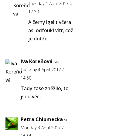
Tuesday 4 April 2017 à
17:30
A černý igelit včera
asi odfoukl vítr, což
je dobře
Iva Koreňová
sur
Tuesday 4 April 2017 à
14:50
Tady zase zněžilo, to
jsou věci
Petra Chlumecka
sur
Monday 3 April 2017 à
16:54