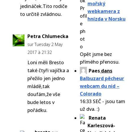
mořský
jedináček.Tito rodiče
webkamera z
to určitě zvládnou.
hnízda v Norsku
Petra Chlumecka
sur Tuesday 2 May
2017 à 21:32
Opět jsme bez
přímého přenosu.
Loni měli Bresto
také čtyři vajíčka a
Paes
dans
přežilo jen jedno
Balbuzard pêcheur
webcam du nid –
mládě,tak
Colorado
doufám,že vše
16:33 SEČ - jsou tam
bude letos v
už dva. :)
pořádku.
Renata
Karleszová-