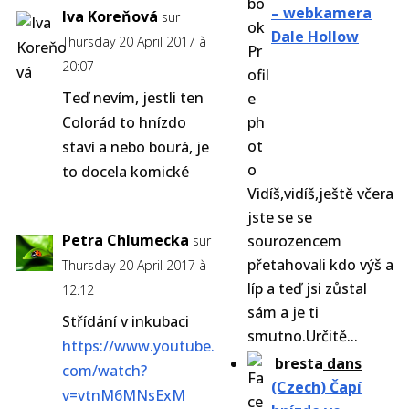
– webkamera
Iva Koreňová
sur
Dale Hollow
Thursday 20 April 2017 à
20:07
Teď nevím, jestli ten
Colorád to hnízdo
staví a nebo bourá, je
to docela komické
Vidíš,vidíš,ještě včera
jste se se
Petra Chlumecka
sourozencem
sur
přetahovali kdo výš a
Thursday 20 April 2017 à
líp a teď jsi zůstal
12:12
sám a je ti
Střídání v inkubaci
smutno.Určitě...
https://www.youtube.
bresta
dans
com/watch?
(Czech) Čapí
v=vtnM6MNsExM