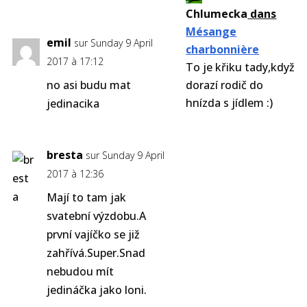
Chlumecka
dans
Mésange
emil
sur Sunday 9 April
charbonnière
2017 à 17:12
To je křiku tady,když
no asi budu mat
dorazí rodič do
hnízda s jídlem :)
jedinacika
bresta
sur Sunday 9 April
2017 à 12:36
Mají to tam jak
svatební výzdobu.A
první vajíčko se již
zahřívá.Super.Snad
nebudou mít
jedináčka jako loni.