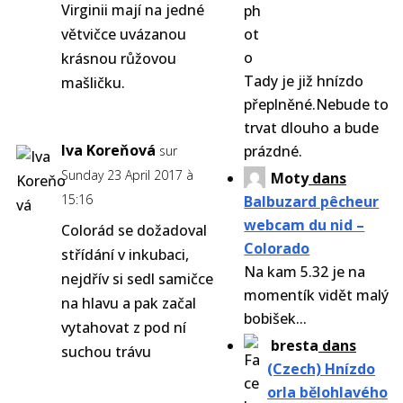
Virginii mají na jedné
větvičce uvázanou
krásnou růžovou
Tady je již hnízdo
mašličku.
přeplněné.Nebude to
trvat dlouho a bude
Iva Koreňová
prázdné.
sur
Sunday 23 April 2017 à
Moty
dans
15:16
Balbuzard pêcheur
webcam du nid –
Colorád se dožadoval
Colorado
střídání v inkubaci,
Na kam 5.32 je na
nejdřív si sedl samičce
momentík vidět malý
na hlavu a pak začal
bobišek...
vytahovat z pod ní
bresta
dans
suchou trávu
(Czech) Hnízdo
orla bělohlavého