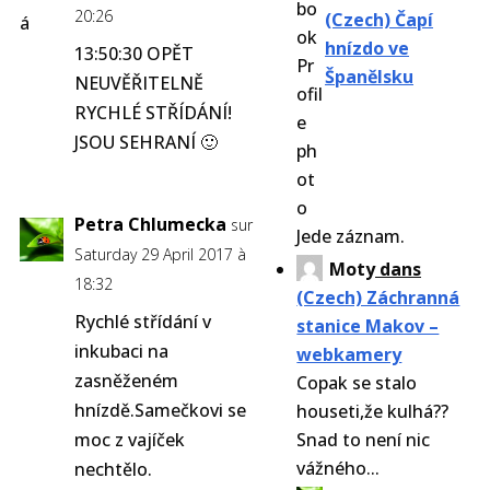
20:26
(Czech) Čapí
hnízdo ve
13:50:30 OPĚT
Španělsku
NEUVĚŘITELNĚ
RYCHLÉ STŘÍDÁNÍ!
JSOU SEHRANÍ 🙂
Petra Chlumecka
sur
Jede záznam.
Saturday 29 April 2017 à
Moty
dans
18:32
(Czech) Záchranná
Rychlé střídání v
stanice Makov –
inkubaci na
webkamery
zasněženém
Copak se stalo
hnízdě.Samečkovi se
houseti,že kulhá??
moc z vajíček
Snad to není nic
vážného...
nechtělo.