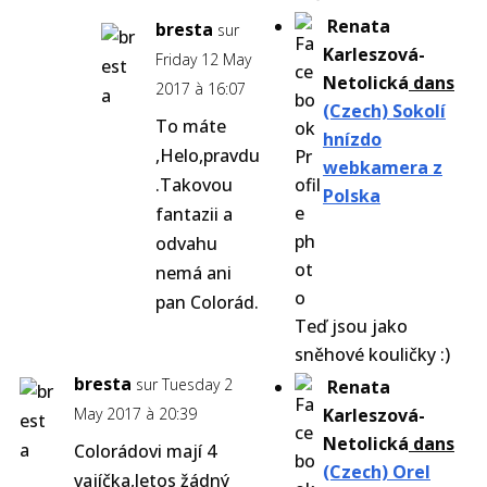
Renata
bresta
sur
Karleszová-
Friday 12 May
Netolická
dans
2017 à 16:07
(Czech) Sokolí
To máte
hnízdo
,Helo,pravdu
webkamera z
.Takovou
Polska
fantazii a
odvahu
nemá ani
pan Colorád.
Teď jsou jako
sněhové kouličky :)
bresta
sur Tuesday 2
Renata
May 2017 à 20:39
Karleszová-
Netolická
dans
Colorádovi mají 4
(Czech) Orel
vajíčka,letos žádný