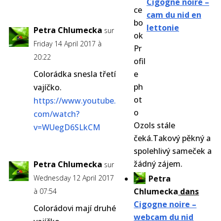
Cigogne noire –
cam du nid en
lettonie
Petra Chlumecka
sur
Friday 14 April 2017 à
20:22
Colorádka snesla třetí
vajíčko.
https://www.youtube.
com/watch?
Ozols stále
v=WUegD6SLkCM
čeká.Takový pěkný a
spolehlivý sameček a
žádný zájem.
Petra Chlumecka
sur
Wednesday 12 April 2017
Petra
Chlumecka
dans
à 07:54
Cigogne noire –
Colorádovi mají druhé
webcam du nid