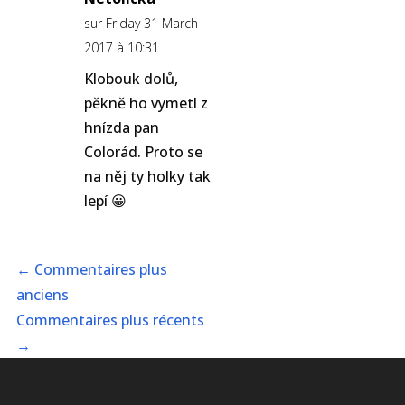
sur Friday 31 March
2017 à 10:31
Klobouk dolů,
pěkně ho vymetl z
hnízda pan
Colorád. Proto se
na něj ty holky tak
lepí 😀
←
Commentaires plus
anciens
Commentaires plus récents
→