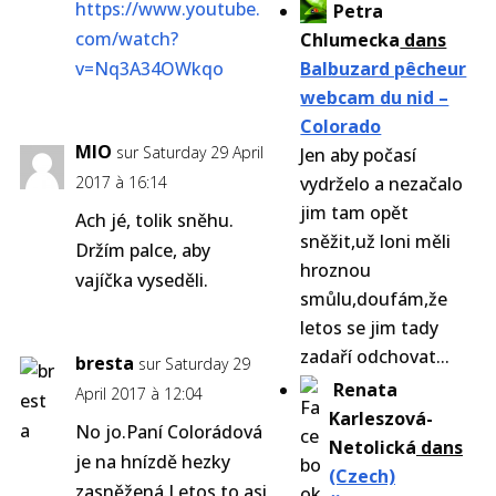
https://www.youtube.
Petra
com/watch?
Chlumecka
dans
v=Nq3A34OWkqo
Balbuzard pêcheur
webcam du nid –
Colorado
MIO
sur Saturday 29 April
Jen aby počasí
2017 à 16:14
vydrželo a nezačalo
jim tam opět
Ach jé, tolik sněhu.
sněžit,už loni měli
Držím palce, aby
hroznou
vajíčka vyseděli.
smůlu,doufám,že
letos se jim tady
zadaří odchovat...
bresta
sur Saturday 29
Renata
April 2017 à 12:04
Karleszová-
No jo.Paní Colorádová
Netolická
dans
je na hnízdě hezky
(Czech)
zasněžená.Letos to asi