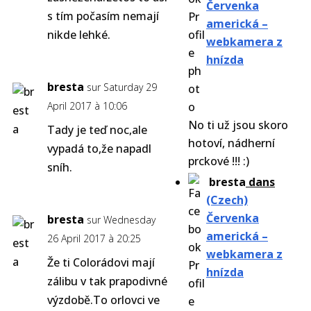
Červenka
s tím počasím nemají
americká –
nikde lehké.
webkamera z
hnízda
bresta
sur Saturday 29
April 2017 à 10:06
No ti už jsou skoro
Tady je teď noc,ale
hotoví, nádherní
vypadá to,že napadl
prckové !!! :)
sníh.
bresta
dans
(Czech)
Červenka
bresta
sur Wednesday
americká –
26 April 2017 à 20:25
webkamera z
Že ti Colorádovi mají
hnízda
zálibu v tak prapodivné
výzdobě.To orlovci ve