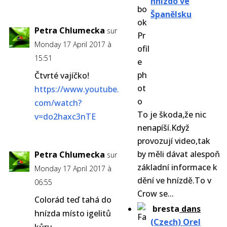
hnízdo ve
Španělsku
Petra Chlumecka
sur
Monday 17 April 2017 à
15:51
Čtvrté vajíčko!
https://www.youtube.
com/watch?
To je škoda,že nic
v=do2haxc3nTE
nenapíší.Když
provozují video,tak
by měli dávat alespoň
Petra Chlumecka
sur
základní informace k
Monday 17 April 2017 à
dění ve hnízdě.To v
06:55
Crow se...
Colorád teď tahá do
bresta
dans
hnízda místo igelitů
(Czech) Orel