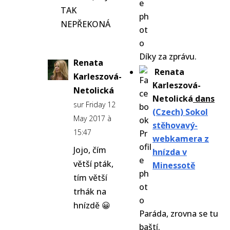
TAK
NEPŘEKONÁ
Díky za zprávu.
Renata
Renata
Karleszová-
Karleszová-
Netolická
Netolická
dans
sur Friday 12
(Czech) Sokol
May 2017 à
stěhovavý-
15:47
webkamera z
Jojo, čím
hnízda v
větší pták,
Minessotě
tím větší
trhák na
hnízdě 😀
Paráda, zrovna se tu
baští.