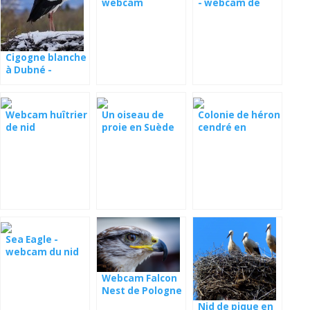
webcam
- webcam de
l'Estonie
Cigogne blanche
à Dubné -
webcam
Webcam huîtrier
Un oiseau de
Colonie de héron
de nid
proie en Suède
cendré en
Roumanie
Sea Eagle -
webcam du nid
en Serbie
Webcam Falcon
Nest de Pologne
Nid de pique en