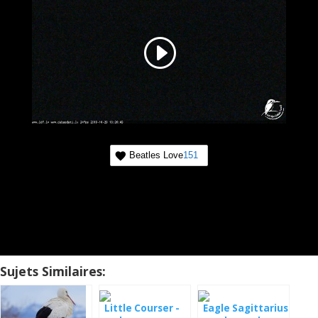
Beatles Love
151
Sujets Similaires:
Little Courser -
Eagle Sagittarius