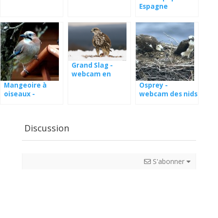
Espagne
Grand Slag -
webcam en
Hongrie
Mangeoire à
Osprey -
oiseaux -
webcam des nids
webcam
en Estonie
Pologne
Discussion
S'abonner