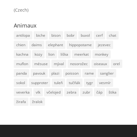
(Czech)
Animaux
antilopa
biche
bison
bobr
buvol
cerf
chat
chien
daims
elephant
hippopotame
jezevec
kachna
kozy
lion
liška
meerkat
monkey
muflon
mésuse
mýval
nosorožec
oiseaux
orel
panda
pavouk
plazi
poisson
rame
sanglier
sokol
supproter
tuleň
tučňák
tygr
vesmír
veverka
vlk
včelojed
zebra
zubr
čáp
štika
žirafa
žralok