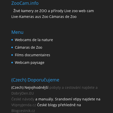
ZooCam.info
Živé kamery ze ZOO a přírody Live zoo web cam
Live-Kameras aus Zoo Cámaras de Zoo
Menu
Webcams de la nature
Cámaras de Zoo
Films documentaires
Webcam paysage
(Czech) Doporučujeme
(Czech) Nejvýhodnější
pobyty a cestování najdete a
DobrýDen.EU
České
návody
a manuály. Srandovní vtipy najdete na
VtipnyJenda.cz
České blogy přehledně na
Blogcestnik.cz