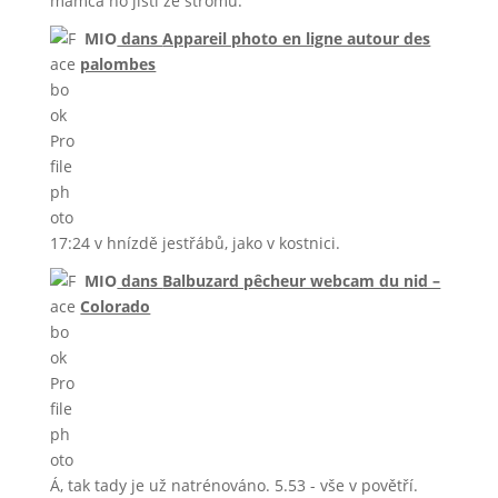
mamča ho jistí ze stromu.
MIO
dans
Appareil photo en ligne autour des
palombes
17:24 v hnízdě jestřábů, jako v kostnici.
MIO
dans
Balbuzard pêcheur webcam du nid –
Colorado
Á, tak tady je už natrénováno. 5.53 - vše v povětří.