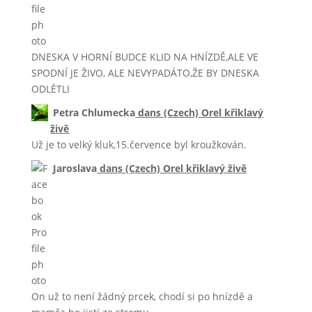
DNESKA V HORNÍ BUDCE KLID NA HNÍZDĚ,ALE VE
SPODNÍ JE ŽIVO, ALE NEVYPADÁTO,ŽE BY DNESKA
ODLÉTLI
Petra Chlumecka
dans
(Czech) Orel křiklavý
živě
Už je to velký kluk,15.července byl kroužkován.
Jaroslava
dans
(Czech) Orel křiklavý živě
On už to není žádný prcek, chodí si po hnízdě a