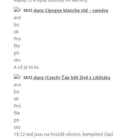
MIO
dans
Cigogne blanche nid – caméra
A už je to tu.
MIO
dans
(Czech) Čáp bílý živě z Libštátu
15:12 teď jsou na hnízdě všichni, kompletní čapí