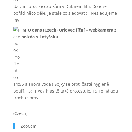
Už vím, proč se čápíkům v Dubném líbí. Dole se
pořád něco děje, je stále co sledovat :). Nesledujeme
my
MIO
dans
(Czech) Orlovec říční – webkamera z
hnízda v Lotyšsku
14:55 a znovu voda ! Sojky se proti časté hygieně
bouří, 15:11 V87 hlasitě také protestuje. 15:18 náladu
trochu spraví
(Czech)
ZooCam