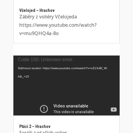
Včelojed – Hrachov
Záběry z voliéry Včelojeda
https://www.youtube.com/watch?
v=mu9QHQ4a-8o
Video
Code 150: Unknown error.
přehrávač
Stáhnout soubor: https://www.youtube.com/watch?v=oZ13vBl_W-
A&_=10
Ptáci 2 – Hrachov
Sestři z ptačích volier