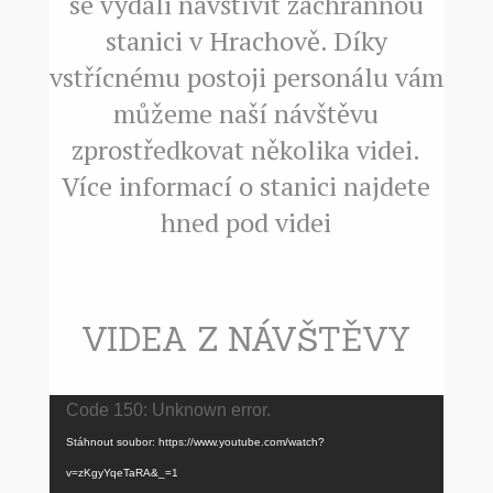
se vydali navštívit záchrannou
stanici v Hrachově. Díky
vstřícnému postoji personálu vám
můžeme naší návštěvu
zprostředkovat několika videi.
Více informací o stanici najdete
hned pod videi
VIDEA Z NÁVŠTĚVY
Video
Code 150: Unknown error.
přehrávač
Stáhnout soubor: https://www.youtube.com/watch?
v=zKgyYqeTaRA&_=1