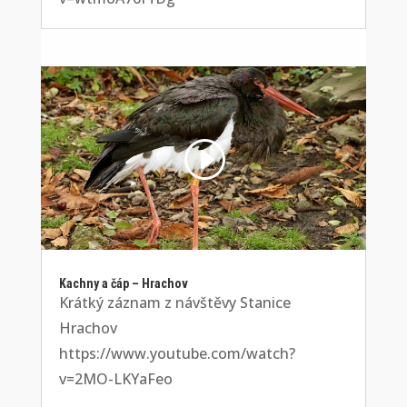
Video
Code 150: Unknown error.
přehrávač
Stáhnout soubor: https://www.youtube.com/watch?v=2MO-
LKYaFeo&_=16
Kachny a čáp – Hrachov
Krátký záznam z návštěvy Stanice
Hrachov
https://www.youtube.com/watch?
v=2MO-LKYaFeo