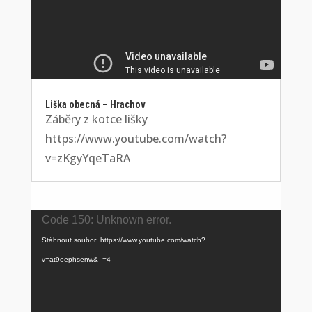
Liška obecná – Hrachov
Záběry z kotce lišky
https://www.youtube.com/watch?
v=zKgyYqeTaRA
Video
Code 150: Unknown error.
přehrávač
Stáhnout soubor: https://www.youtube.com/watch?
v=at9oephsenw&_=4