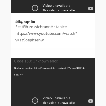
Štiky, kapr, lín
Sestřih ze záchranné stanice
https://www.youtube.com/watch?
v=at9oephsenw
Video
Code 150: Unknown error.
přehrávač
Stáhnout soubor: https://www.youtube.com/watch?v=mu9QHQ4a-
8o&_=7