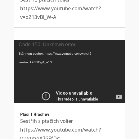
https://www.youtube.com/watch?
v=oZ13vBl_W-A
Video
Code 150: Unknown error.
přehrávač
Stáhnout soubor: https://www.youtube.com/watch?
v=wtmoA76FfDg&_=13
Ptáci 1 Hrachov
Sestřih z ptačích volier
https://www.youtube.com/watch?
v=wtmoA76FfDg