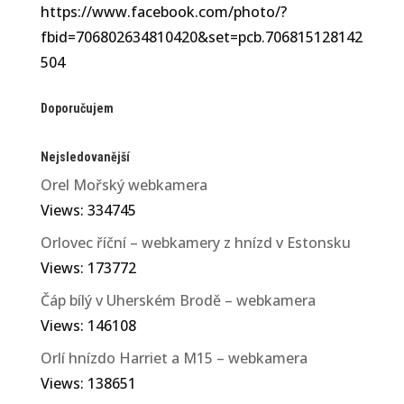
https://www.facebook.com/photo/?
fbid=706802634810420&set=pcb.706815128142
504
Doporučujem
Nejsledovanější
Orel Mořský webkamera
Views: 334745
Orlovec říční – webkamery z hnízd v Estonsku
Views: 173772
Čáp bílý v Uherském Brodě – webkamera
Views: 146108
Orlí hnízdo Harriet a M15 – webkamera
Views: 138651