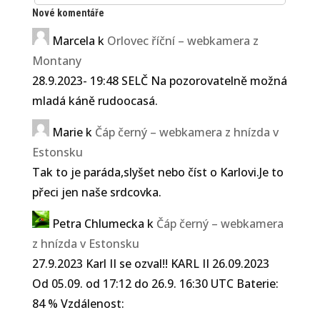
Nové komentáře
Marcela
k
Orlovec říční – webkamera z
Montany
28.9.2023- 19:48 SELČ Na pozorovatelně možná
mladá káně rudoocasá.
Marie
k
Čáp černý – webkamera z hnízda v
Estonsku
Tak to je paráda,slyšet nebo číst o Karlovi.Je to
přeci jen naše srdcovka.
Petra Chlumecka
k
Čáp černý – webkamera
z hnízda v Estonsku
27.9.2023 Karl II se ozval!! KARL II 26.09.2023
Od 05.09. od 17:12 do 26.9. 16:30 UTC Baterie:
84 % Vzdálenost: