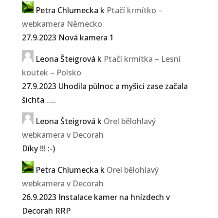
Petra Chlumecka
k
Ptačí krmítko –
webkamera Německo
27.9.2023 Nová kamera 1
Leona Šteigrová
k
Ptačí krmítka – Lesní
koutek – Polsko
27.9.2023 Uhodila půlnoc a myšici zase začala
šichta .....
Leona Šteigrová
k
Orel bělohlavý
webkamera v Decorah
Díky !!! :-)
Petra Chlumecka
k
Orel bělohlavý
webkamera v Decorah
26.9.2023 Instalace kamer na hnízdech v
Decorah RRP