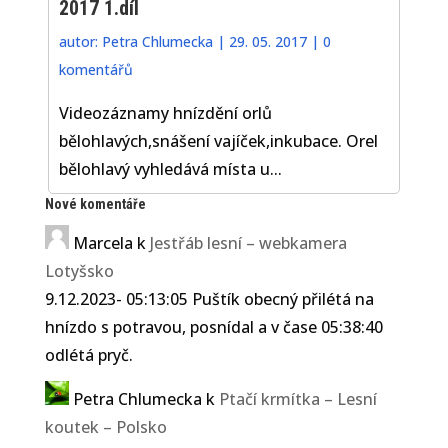
2017 1.díl
autor:
Petra Chlumecka
|
29. 05. 2017
|
0
komentářů
Videozáznamy hnízdění orlů
bělohlavých,snášení vajíček,inkubace. Orel
bělohlavý vyhledává místa u...
Nové komentáře
Marcela
k
Jestřáb lesní – webkamera
Lotyšsko
9.12.2023- 05:13:05 Puštík obecný přilétá na
hnízdo s potravou, posnídal a v čase 05:38:40
odlétá pryč.
Petra Chlumecka
k
Ptačí krmítka – Lesní
koutek – Polsko