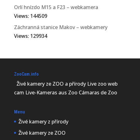
Orlí hnízdo M15 a F23 – webkamera
Views: 144509
Záchranná stanice Makov – webkamery
Views: 129934
ZooCam.info
Živé kamery ze ZOO a přírody Live zoo web
cam Live-Kameras aus Zoo Cámaras de Zoo
Menu
Živé kamery z přírody
Živé kamery ze ZOO