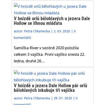
V hnízdě orlů bělohlavých u jezera Dale
Hollow se líhnou mláďata
autor:
Petra Chlumecka
|
2. 03. 2020
|
0
komentářů
Samička River v sezóně 2020 položila
celkem 3 vajíčka. První vajíčko snesla 22.
ledna, druhé 26....
V hnízdě u jezera Dale Hollow pár orlů
bělohlavých inkubuje tři vajíčka
autor:
Petra Chlumecka
|
29. 01. 2020
|
0
komentářů