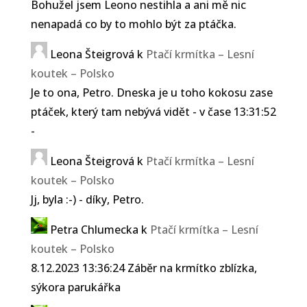
Bohužel jsem Leono nestihla a ani mě nic
nenapadá co by to mohlo být za ptáčka.
Leona Šteigrová
k
Ptačí krmítka – Lesní
koutek – Polsko
Je to ona, Petro. Dneska je u toho kokosu zase
ptáček, který tam nebývá vidět - v čase 13:31:52
-
Leona Šteigrová
k
Ptačí krmítka – Lesní
koutek – Polsko
Jj, byla :-) - díky, Petro.
Petra Chlumecka
k
Ptačí krmítka – Lesní
koutek – Polsko
8.12.2023 13:36:24 Záběr na krmítko zblízka,
sýkora parukářka