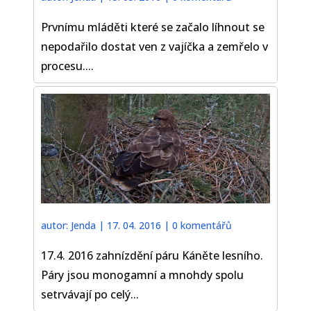
Prvnímu mláděti které se začalo líhnout se
nepodařilo dostat ven z vajíčka a zemřelo v
procesu....
autor:
Jenda
|
17. 04. 2016
|
0 komentářů
17.4. 2016 zahnízdění páru Káněte lesního.
Páry jsou monogamní a mnohdy spolu
setrvávají po celý...