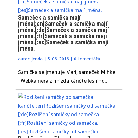
Sameček a samička mají
jména[:en]Sameček a samička mají
jména.[:de]Sameček a samička mají
jména.[:fr]Sameček a samička mají
jména.[:es]Sameček a samička mají
jména.
autor:
Jenda
|
5. 06. 2016
|
0 komentářů
Samička se jmenuje Mari, sameček Mihkel.
Webkamera z hnízda káněte lesního...