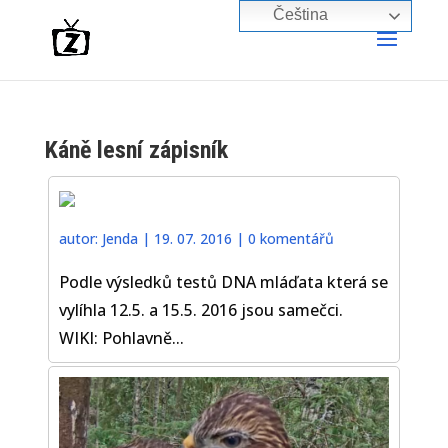
Čeština‎
Káně lesní zápisník
autor:
Jenda
|
19. 07. 2016
|
0 komentářů
Podle výsledků testů DNA mláďata která se
vylíhla 12.5. a 15.5. 2016 jsou samečci.
WIKI: Pohlavně...