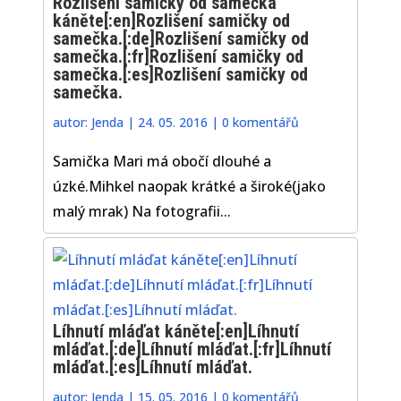
Rozlišení samičky od samečka
káněte[:en]Rozlišení samičky od
samečka.[:de]Rozlišení samičky od
samečka.[:fr]Rozlišení samičky od
samečka.[:es]Rozlišení samičky od
samečka.
autor:
Jenda
|
24. 05. 2016
|
0 komentářů
Samička Mari má obočí dlouhé a
úzké.Mihkel naopak krátké a široké(jako
malý mrak) Na fotografii...
Líhnutí mláďat káněte[:en]Líhnutí
mláďat.[:de]Líhnutí mláďat.[:fr]Líhnutí
mláďat.[:es]Líhnutí mláďat.
autor:
Jenda
|
15. 05. 2016
|
0 komentářů