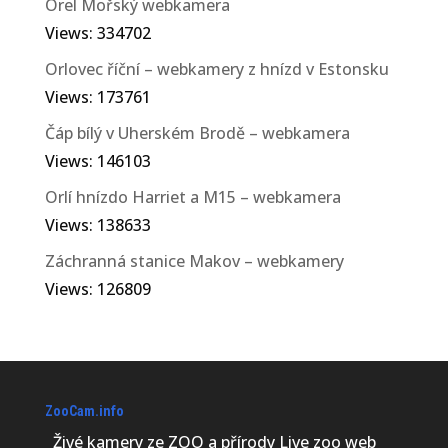
Orel Mořský webkamera
Views: 334702
Orlovec říční – webkamery z hnízd v Estonsku
Views: 173761
Čáp bílý v Uherském Brodě – webkamera
Views: 146103
Orlí hnízdo Harriet a M15 – webkamera
Views: 138633
Záchranná stanice Makov – webkamery
Views: 126809
ZooCam.info
Živé kamery ze ZOO a přírody Live zoo web