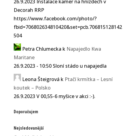
26.9.2023 Instalace kamer na hnízdech v
Decorah RRP
https://www.facebook.com/photo/?
fbid=706802634810420&set=pcb.706815128142
504
Petra Chlumecka
k
Napajedlo Kwa
Maritane
26.9.2023 - 10:50 Sloní stádo u napajedla
Leona Šteigrová
k
Ptačí krmítka – Lesní
koutek – Polsko
26.9.2023 V 00,55-6 myšice v akci :-).
Doporučujem
Nejsledovanější