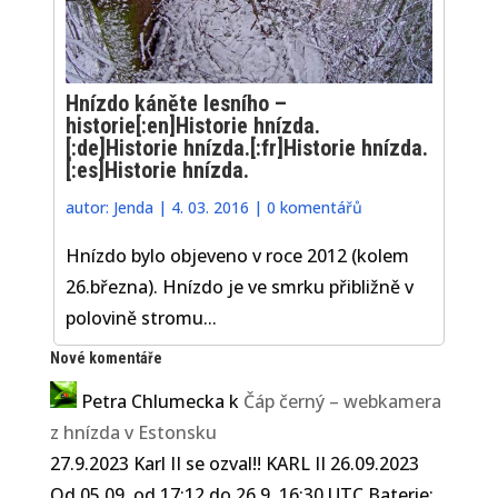
Hnízdo káněte lesního –
historie[:en]Historie hnízda.
[:de]Historie hnízda.[:fr]Historie hnízda.
[:es]Historie hnízda.
autor:
Jenda
|
4. 03. 2016
|
0 komentářů
Hnízdo bylo objeveno v roce 2012 (kolem
26.března). Hnízdo je ve smrku přibližně v
polovině stromu...
Nové komentáře
Petra Chlumecka
k
Čáp černý – webkamera
z hnízda v Estonsku
27.9.2023 Karl II se ozval!! KARL II 26.09.2023
Od 05.09. od 17:12 do 26.9. 16:30 UTC Baterie: