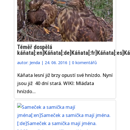
Téměř dospělá
káňata[:en]Káňata[:de]Káňata[:fr]Káňata[:es]K
autor:
Jenda
|
24. 06. 2016
|
0 komentářů
Káňata lesní již brzy opustí své hnízdo. Nyní
jsou již 40 dní stará. WIKI: Mláďata
hnízdo...