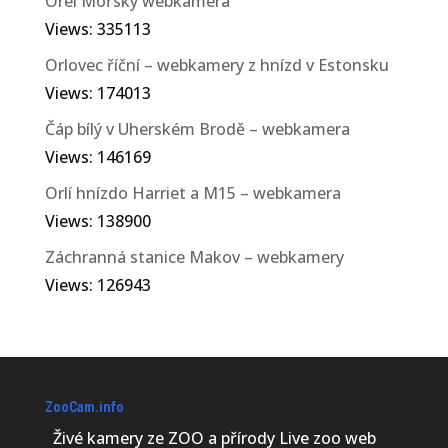
Orel Mořský webkamera
Views: 335113
Orlovec říční – webkamery z hnízd v Estonsku
Views: 174013
Čáp bílý v Uherském Brodě – webkamera
Views: 146169
Orlí hnízdo Harriet a M15 – webkamera
Views: 138900
Záchranná stanice Makov – webkamery
Views: 126943
ZooCam.info
Živé kamery ze ZOO a přírody Live zoo web