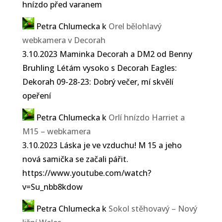
hnízdo před varanem
Petra Chlumecka
k
Orel bělohlavý
webkamera v Decorah
3.10.2023 Maminka Decorah a DM2 od Benny
Bruhling Létám vysoko s Decorah Eagles:
Dekorah 09-28-23: Dobrý večer, mí skvělí
opeření
Petra Chlumecka
k
Orlí hnízdo Harriet a
M15 – webkamera
3.10.2023 Láska je ve vzduchu! M 15 a jeho
nová samička se začali pářit.
https://www.youtube.com/watch?
v=Su_nbb8kdow
Petra Chlumecka
k
Sokol stěhovavý – Nový