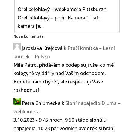
Orel bělohlavý – webkamera Pittsburgh
Orel bělohlavý – popis Kamera 1 Tato
kamera je...
Nové komentáře
Jaroslava Krejčová
k
Ptačí krmítka – Lesní
koutek – Polsko
Milá Petro, přidávám a podepisuji vše, co mé
kolegyně vyjádřily nad Vaším odchodem.
Budete nám chybět, ale respektuji Vaše
rozhodnutí
Petra Chlumecka
k
Sloní napajedlo Djuma –
webkamera
3.10.2023 - 9:45 hroch, 9:50 stádo slonů u
napajedla, 10:23 pár vodních avdotek si brání