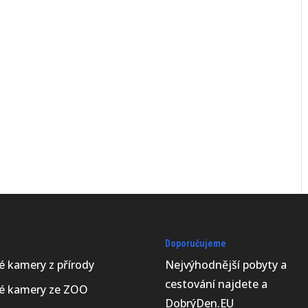
Doporučujeme
vé kamery z přírody
Nejvýhodnější
pobyty a
cestování najdete a
vé kamery ze ZOO
DobrýDen.EU