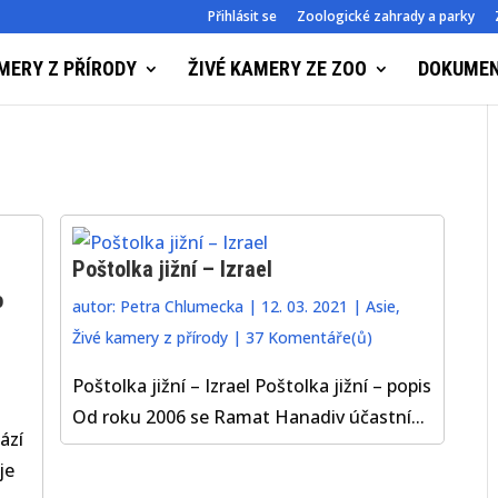
Přihlásit se
Zoologické zahrady a parky
MERY Z PŘÍRODY
ŽIVÉ KAMERY ZE ZOO
DOKUME
Poštolka jižní – Izrael
o
autor:
Petra Chlumecka
|
12. 03. 2021
|
Asie
,
Živé kamery z přírody
|
37 Komentáře(ů)
Poštolka jižní – Izrael Poštolka jižní – popis
Od roku 2006 se Ramat Hanadiv účastní...
ází
je