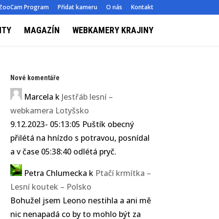
ZooCam Program
Přidat kameru
O nás
Kontakt
NTY
MAGAZÍN
WEBKAMERY KRAJINY
Nové komentáře
Marcela
k
Jestřáb lesní –
webkamera Lotyšsko
9.12.2023- 05:13:05 Puštík obecný
přilétá na hnízdo s potravou, posnídal
a v čase 05:38:40 odlétá pryč.
Petra Chlumecka
k
Ptačí krmítka –
Lesní koutek – Polsko
Bohužel jsem Leono nestihla a ani mě
nic nenapadá co by to mohlo být za