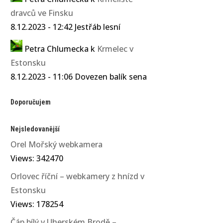
dravců ve Finsku
8.12.2023 - 12:42 Jestřáb lesní
Petra Chlumecka
k
Krmelec v
Estonsku
8.12.2023 - 11:06 Dovezen balík sena
Doporučujem
Nejsledovanější
Orel Mořský webkamera
Views: 342470
Orlovec říční – webkamery z hnízd v
Estonsku
Views: 178254
Čáp bílý v Uherském Brodě –