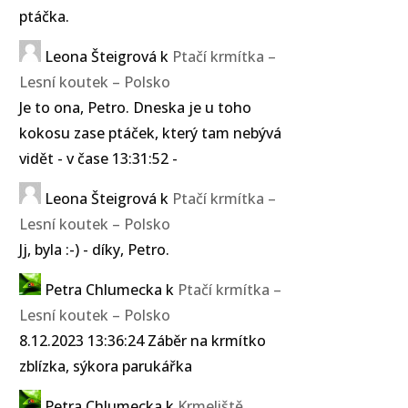
ptáčka.
Leona Šteigrová
k
Ptačí krmítka –
Lesní koutek – Polsko
Je to ona, Petro. Dneska je u toho
kokosu zase ptáček, který tam nebývá
vidět - v čase 13:31:52 -
Leona Šteigrová
k
Ptačí krmítka –
Lesní koutek – Polsko
Jj, byla :-) - díky, Petro.
Petra Chlumecka
k
Ptačí krmítka –
Lesní koutek – Polsko
8.12.2023 13:36:24 Záběr na krmítko
zblízka, sýkora parukářka
Petra Chlumecka
k
Krmeliště