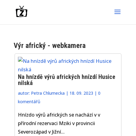
Výr africký - webkamera
Na hnízdě výrů afrických hnízdí Husice
nilská
autor:
Petra Chlumecka
|
18. 09. 2023
|
0
komentářů
Hnízdo výrů afrických se nachází v v
přírodní rezervaci Mziki v provincii
Severozápad v Jižní...