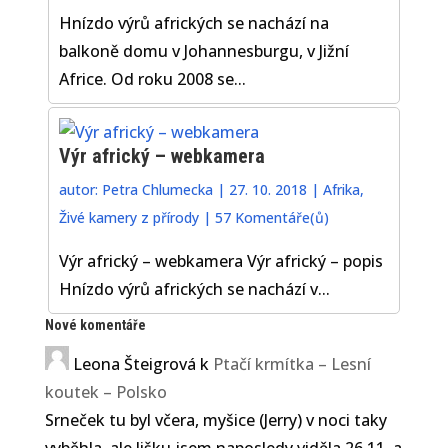
Hnízdo výrů afrických se nachází na
balkoně domu v Johannesburgu, v Jižní
Africe. Od roku 2008 se...
Výr africký – webkamera
autor:
Petra Chlumecka
|
27. 10. 2018
|
Afrika
,
Živé kamery z přírody
|
57 Komentáře(ů)
Výr africký – webkamera Výr africký – popis
Hnízdo výrů afrických se nachází v...
Nové komentáře
Leona Šteigrová
k
Ptačí krmítka – Lesní
koutek – Polsko
Srneček tu byl včera, myšice (Jerry) v noci taky
vyběhla, ale lišku jsem naposledy viděla 26.11. a