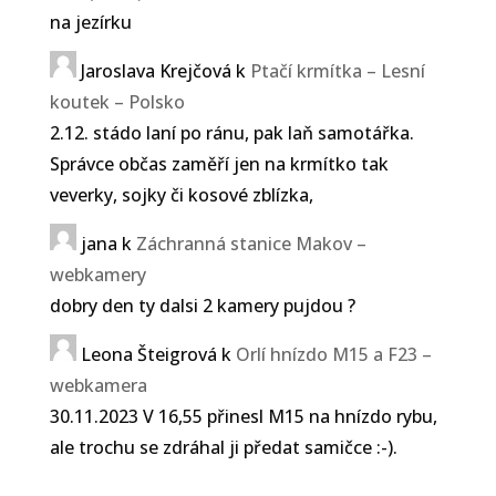
na jezírku
Jaroslava Krejčová
k
Ptačí krmítka – Lesní
koutek – Polsko
2.12. stádo laní po ránu, pak laň samotářka.
Správce občas zaměří jen na krmítko tak
veverky, sojky či kosové zblízka,
jana
k
Záchranná stanice Makov –
webkamery
dobry den ty dalsi 2 kamery pujdou ?
Leona Šteigrová
k
Orlí hnízdo M15 a F23 –
webkamera
30.11.2023 V 16,55 přinesl M15 na hnízdo rybu,
ale trochu se zdráhal ji předat samičce :-).