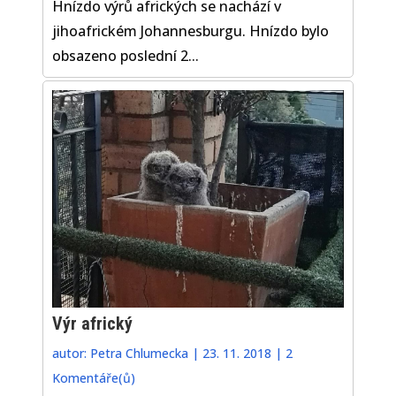
Hnízdo výrů afrických se nachází v
jihoafrickém Johannesburgu. Hnízdo bylo
obsazeno poslední 2...
Výr africký
autor:
Petra Chlumecka
|
23. 11. 2018
|
2
Komentáře(ů)