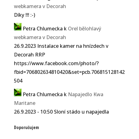
webkamera v Decorah
Díky !!! :-)
Petra Chlumecka
k
Orel bělohlavý
webkamera v Decorah
26.9.2023 Instalace kamer na hnízdech v
Decorah RRP
https://www.facebook.com/photo/?
fbid=706802634810420&set=pcb.706815128142
504
Petra Chlumecka
k
Napajedlo Kwa
Maritane
26.9.2023 - 10:50 Sloní stádo u napajedla
Doporučujem