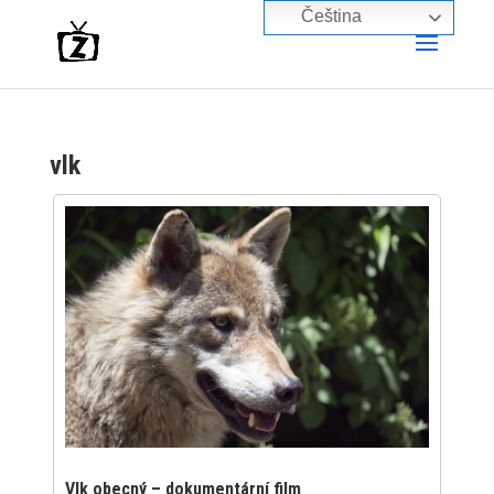
Čeština‎
vlk
Vlk obecný – dokumentární film