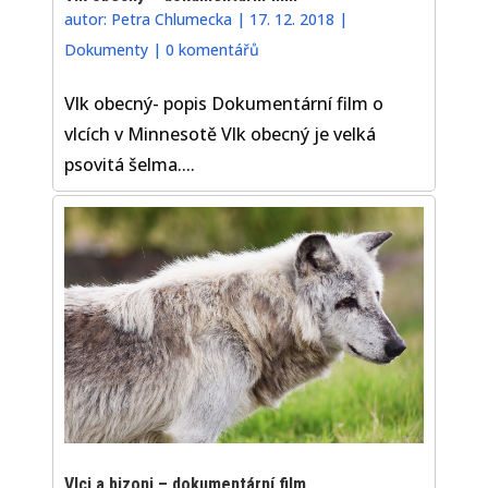
autor:
Petra Chlumecka
|
17. 12. 2018
|
Dokumenty
|
0 komentářů
Vlk obecný- popis Dokumentární film o
vlcích v Minnesotě Vlk obecný je velká
psovitá šelma....
Vlci a bizoni – dokumentární film