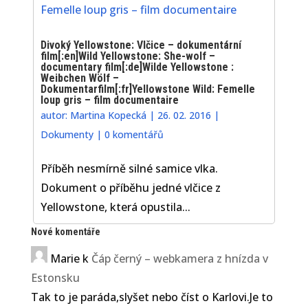
Divoký Yellowstone: Vlčice – dokumentární
film[:en]Wild Yellowstone: She-wolf –
documentary film[:de]Wilde Yellowstone :
Weibchen Wölf –
Dokumentarfilm[:fr]Yellowstone Wild: Femelle
loup gris – film documentaire
autor:
Martina Kopecká
|
26. 02. 2016
|
Dokumenty
|
0 komentářů
Příběh nesmírně silné samice vlka.
Dokument o příběhu jedné vlčice z
Yellowstone, která opustila...
Nové komentáře
Marie
k
Čáp černý – webkamera z hnízda v
Estonsku
Tak to je paráda,slyšet nebo číst o Karlovi.Je to