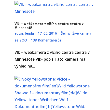
Vlk – webkamera z vlčího centra centra v
Minnesotě
autor:
Jenda
|
17. 05. 2016
|
Šelmy
,
Živé kamery
ze ZOO
|
138 Komentáře(ů)
Vlk – webkamera z vlčího centra centra v
Minnesotě Vlk- popis Tato kamera má
výhled na...