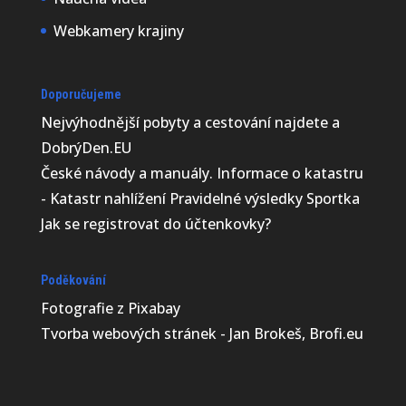
Webkamery krajiny
Doporučujeme
Nejvýhodnější
pobyty a cestování najdete a
Petra Chlumecka
DobrýDen.EU
České
návody
a manuály. Informace o katastru
21. září museli utratit samici
-
Katastr nahlížení
Pravidelné výsledky
Sportka
ledního medvěda Bertu. Její
onkologické onemocnění se
Jak se registrovat do
účtenkovky
?
přes veškerou snahu
veterinářů i chovatelů ukázalo
Poděkování
jako neléčitelné. Pražská
Fotografie z
Pixabay
rodačka by se 2. prosince
Tvorba webových stránek - Jan Brokeš, Brofi.eu
dožila 20 let. V prostoru
stávající expozice ledních...