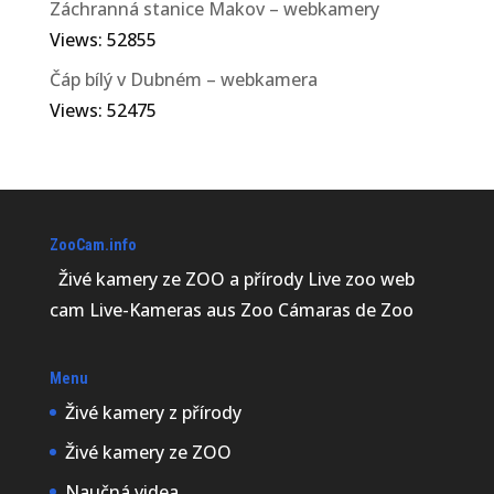
Záchranná stanice Makov – webkamery
Views: 52855
Orel korunkatý
Čáp bílý v Dubném – webkamera
(Stephanoaetus coronatus)
Views: 52475
patří mezi velké a mohutné
orly. Na délku měří 80 až 99
centimetrů a je tedy pátý
nejdelší orel. Samice jsou s
váhou 3,2–4,7 kg o 10 až 15 %
ZooCam.info
těžší než samci, kteří váží
Živé kamery ze ZOO a přírody Live zoo web
2,55–4,12 kg. Je to devátý
nejtěžší žijící orel. Rozpětí...
cam Live-Kameras aus Zoo Cámaras de Zoo
Menu
Živé kamery z přírody
Živé kamery ze ZOO
Naučná videa