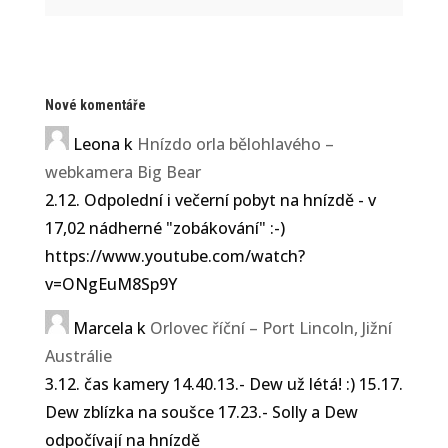
Sdílejte stránku
Nové komentáře
Podělte se s kamarády.
Leona
k
Hnízdo orla bělohlavého –
webkamera Big Bear
2.12. Odpolední i večerní pobyt na hnízdě - v
17,02 nádherné "zobákování" :-)
https://www.youtube.com/watch?
v=ONgEuM8Sp9Y
Marcela
k
Orlovec říční – Port Lincoln, Jižní
Austrálie
3.12. čas kamery 14.40.13.- Dew už létá! :) 15.17.
Dew zblízka na soušce 17.23.- Solly a Dew
ZooCam. info – magazín a
odpočívají na hnízdě
online kamery z přírody