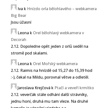
Iva
k
Hnízdo orla bělohlavého – webkamera
Big Bear
Jsou úžasní
Leona
k
Orel bělohlavý webkamera v
Decorah
2.12. Dopoledne opět jeden z orlů seděl na
stromě pod skalami.
Leona
k
Orel Mořský webkamera
2.12. Raimis na hnízdě od 15,27 do 15,39 hod
:-), čekal na Mildu, porovnal větve a odletěl.
Petra Chlumecka
Jaroslava Krejčová
k
Ptačí a veveří krmítko
2.12. veverčák stále odhání další strávníky,
Na Kroměřížsku se objevil
jednu honí, druhá mu tam vleze. Na druhé
orel stepní, na Olomoucku a
kameře je vánoční výzdoba a s