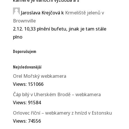
Přerovsku ouhorlík
černokřídlý a na Novojičínsku
Jaroslava Krejčová
k
Krmeliště jelenů v
chaluha malá, sdělil ČTK
Brownville
místopředseda Moravského
2.12. 10,33 plnění bufetu, jinak je tam stále
ornitologického spolku Jiří
plno
Šafránek. Orel stepní obývá
rozlehlé pláně na sever od...
Doporučujem
Nejsledovanější
Orel Mořský webkamera
Views: 151066
Čáp bílý v Uherském Brodě – webkamera
Views: 91584
Orlovec říční – webkamery z hnízd v Estonsku
Views: 74556
Petra Chlumecka