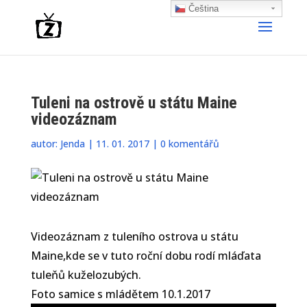
Čeština‎
Tuleni na ostrově u státu Maine
videozáznam
autor:
Jenda
|
11. 01. 2017
|
0 komentářů
Videozáznam z tuleního ostrova u státu
Maine,kde se v tuto roční dobu rodí mláďata
tuleňů kuželozubých.
Foto samice s mládětem 10.1.2017