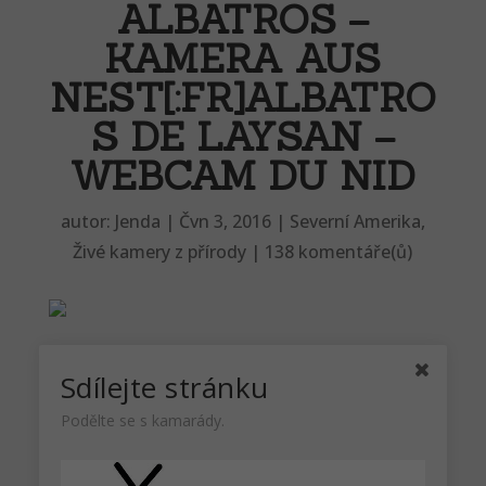
ALBATROS –
KAMERA AUS
NEST[:FR]ALBATRO
S DE LAYSAN –
WEBCAM DU NID
autor:
Jenda
|
Čvn 3, 2016
|
Severní Amerika
,
Živé kamery z přírody
|
138 komentáře(ů)
Sdílejte stránku
Abatros laysanský – popis
Albatros laysanský je velký mořský pták,
Podělte se s kamarády.
který se pohybuje napříč severním
Pacifikem. Je druhým nejběžnějším ptákem