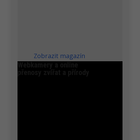
voděodolné peří potřebné pro
otvor ve vajíčku
to, aby mohli plavat v oceánu.
Podle vědců z britského
ústavu pro výzkum Antarktidy
(BAS) jde o předzvěst...
Zobrazit magazín
Webkamery a online
přenosy zvířat a přírody
Petra Chlumecka
Všichni ptáci mají kroužky a jména.
V letošním roce jsou na kameře tři hnízda.
Samostatné hnízdo (hnízdo # 1) patří samičce
Namaka (kroužkované KP085) a samci Aukele
(KP669). Mezi řadou palem jsou umístěna dvě