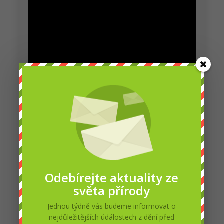
nachází na jihozápadní hranici
Katalánska. Přírodnímu parku
Els Ports se také říká Pyreneje
jihu. Od jiných orlů se liší
světlou spodinou těla a křídel,
s obvykle tmavším hrdlem a...
Jaroslava Krejčová
26.1. 7,29 pod číslem 796 ukazuje své obr vejce
Odebírejte aktuality ze
světa přírody
Petra Chlumecka
Jednou týdně vás budeme informovat o
nejdůležitějších údálostech z dění před