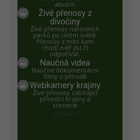
akvárií.
Živé přenosy z

divočiny
Petra Chlumecka
Živé přenosy národních
parků po celém světě.
Opraveno,díky za upozornění.
Přenosy z míst kam
chodí zvěř jíst či
odpočívat.
Iva Koreňová
Naučná videa

Naučné dokumentární
Albatrosík se poprvé vydal na procházku dál od
filmy o přírodě
svého místečka a na kam.10,37 se za ním nam
Webkamery krajiny

louce objevilo jiné mládě Albatrosa a vypadá to, že
Živé přenosy zabírající
přírodní krajiny a
je věkově na tom stejně, jak ten náš
scenerie
[gtranslate]
Iva Koreňová
Albatrosík začíná přepeřovat a trénuje křídla