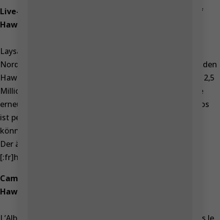
2,55–4,12 kg. Je to devátý
Live-Kamera aus Verschachtelung der Seevögel auf
nejtěžší žijící orel. Rozpětí...
Hawaii.
Laysanalbatros ist groß Seevögel, die sich über den
Nordpazifik liegt. Er ist der zweithäufigste Seevögel in den
Hawaii-Inseln, mit einer geschätzten Bevölkerung von 2,5
Millionen Vögel und baut derzeit (oder möglicherweise
erneut erweitert) sein Angebot um neue Inseln. Albatros
ist persistent Flyer, lebt von Wasser und seine Flügel
können sogar drei Meter lang sein.
Der älteste Albatros hat 51 Jahre.
[:fr]https://www.youtube.com/watch?v=X7Rs9B72-pU
Petra Chlumecka
Caméra de la nidification des oiseaux de mer sur
Hawaii.
21. září museli utratit samici
ledního medvěda Bertu. Její
L’Albatros de Laysan est grande seabird qui va à travers le