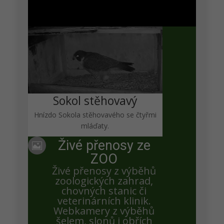
Iva Koreňová
záznam
Petra Chlumecka
Opraveno
Sokol stěhovavý
Hnízdo Sokola stěhovavého se čtyřmi
mláďaty.
Iva Koreňová
Živé přenosy ze

Je noc a albatrosík není ve svém hnízdečku, to je
ZOO
divné
Živé přenosy z výběhů
zoologických zahrad,
chovných stanic či
veterinárních klinik.
Iva Koreňová
Webkamery z výběhů
šelem, slonů i obřích
Zde je záznam