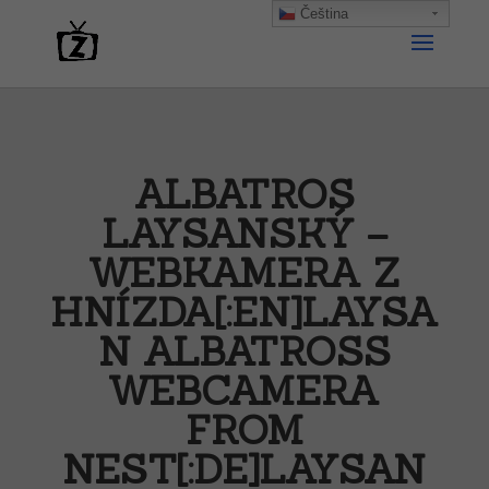
Čeština‎
ALBATROS
LAYSANSKÝ –
WEBKAMERA Z
HNÍZDA[:EN]LAYSA
N ALBATROSS
WEBCAMERA
FROM
NEST[:DE]LAYSAN