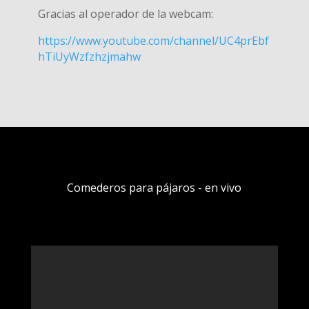
Gracias al operador de la webcam:
https://www.youtube.com/channel/UC4prEbf
hTiUyWzfzhzjmahw
Comederos para pájaros - en vivo