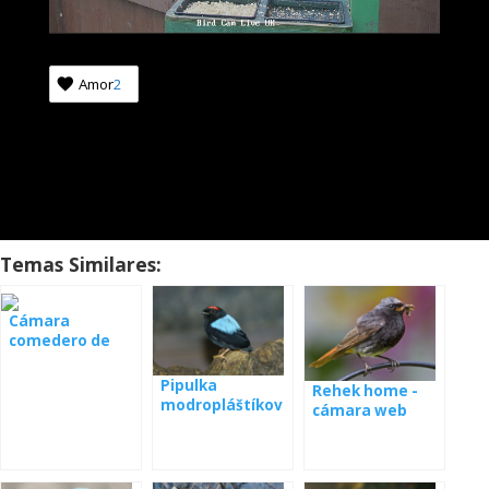
Amor
2
Temas Similares:
Cámara
comedero de
pájaros en
Lesovny
Pipulka
Rehek home -
modropláštíkov
cámara web
á webkamera
Panamá