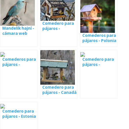
Comedero para
Mandelík hajní -
pájaros -
cámara web
webcam España
Comederos para
pájaros - Polonia
Comederos para
Comedero para
pájaros -
pájaros -
Alabama
Sociedad Checa
de Ornitología
Comedero para
pájaros - Canadá
Comedero para
pájaros - Estonia