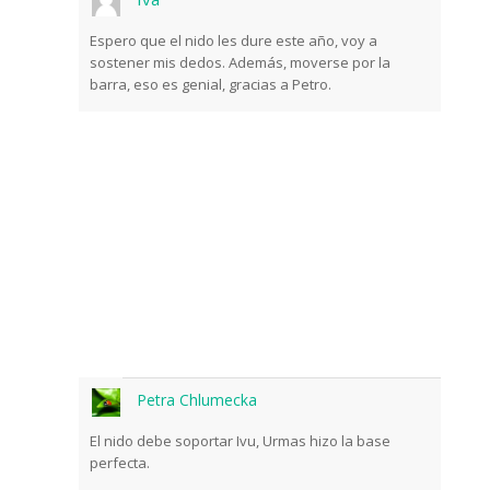
Espero que el nido les dure este año, voy a
sostener mis dedos. Además, moverse por la
barra, eso es genial, gracias a Petro.
Suscríbase a las noticias
del mundo de la
naturaleza
Una vez a la semana le informaremos sobre
los sucesos más importantes que suceden
frente a las cámaras.
Petra Chlumecka
El nido debe soportar Ivu, Urmas hizo la base
perfecta.