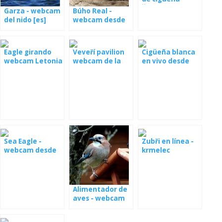
Žichlínek
Garza - webcam
Búho Real -
del nido [es]
webcam desde
Garza gris -
el nido en
webcam nido de
Alemania
[: es] Graureiher
Eagle girando
Veveří pavilion
Cigüeña blanca
- Cámara Nido
webcam Letonia
webcam de la
en vivo desde
aus [: fr] Heron
cavidad de un
Libstat
Cendre - cámara
árbol
de nid
Sea Eagle -
Zubři en línea -
webcam desde
krmelec
el nido en Serbia
Alimentador de
aves - webcam
Polonia