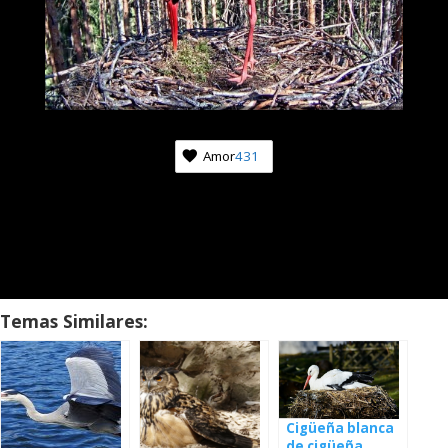
Amor
431
Temas Similares:
Cigüeña blanca
de cigüeña