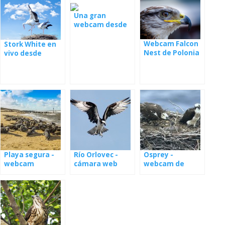
Una gran
webcam desde
el nido con los
jóvenes
Webcam Falcon
Stork White en
Nest de Polonia
vivo desde
Polonia
Playa segura -
Río Orlovec -
Osprey -
webcam
cámara web
webcam de
desde el nido en
nidos en Estonia
Letonia