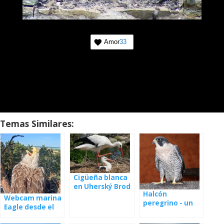
Amor
33
Temas Similares:
Cigüeña blanca
en Uherský Brod
Halcón
- webcam
Webcam marina
peregrino - un
Eagle desde el
nido en España
nido