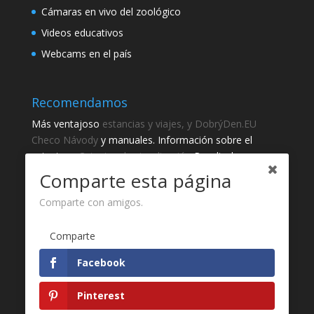
Cámaras en vivo del zoológico
Videos educativos
Webcams en el país
Recomendamos
Más ventajoso
estancias y viajes, y DobrýDen.EU
Checo
Návody
y manuales. Información sobre el
catastro -
Catastro de visualización
Resultados
regulares
Sportka
Comparte esta página
Cómo registrarse para
recibos
?
Comparte con amigos.
Gracias
Comparte
Fotografie z
Pixabay
Facebook
Desarrollo de sitio web - Jan Brokeš, Brofi.eu
Pinterest