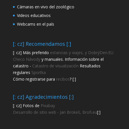
Cámaras en vivo del zoológico
Videos educativos
Webcams en el país
[: cz] Recomendamos [:]
[: cz] Más preferido
estancias y viajes, y DobrýDen.EU
Checo
Návody
y manuales. Información sobre el
catastro -
Catastro de visualización
Resultados
regulares
Sportka
Cómo registrarse para
recibos
? [:]
[: cz] Agradecimientos [:]
[: cz] Fotos de
Pixabay
Desarrollo de sitio web - Jan Brokeš, Brofi.eu
[:]