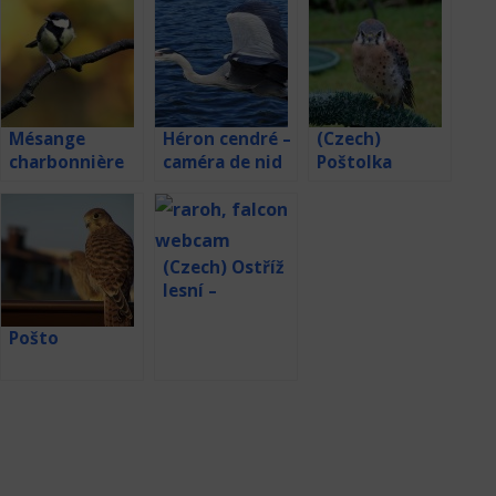
Mésange
Héron cendré –
(Czech)
charbonnière
caméra de nid
Poštolka
Obecná
webkamera z
hnízda
(Czech) Ostříž
lesní –
webkamera v
Maďarsku
Pošto