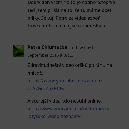
Dobrý den všem,no to je nádhera,teprve
teď jsem přišla na to ,že tu máme opět
orlíky.Děkuji Petro za videa,aspoň
trošku dohoním co jsem zameškala
Petra Chlumecka
sur Tuesday 6
September 2016 à 09:03
Zdravím,dnešní video orlíků po ránu na
hnízdě.
https://www.youtube.com/watch?
v=A7GmZpXFf0w
A včerejší videa,kdo nestihl online.
http://www.zoocam.info/orel-morsky-
lotyssko-video-zaznamy/