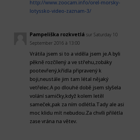
http://www.zoocam.info/orel-morsky-
lotyssko-video-zaznam-3/
Pampeliška rozkvetlá
sur Saturday 10
September 2016 à 13:00
Vrátila jsem si to a viděla jsem je.A byli
pěkně rozčílený a ve střehu,zobáky
pootevřený,křídla připravený k
boji,neustále jim tam létal nějaký
vetřelec.A po dlouhé době jsem slyšela
volání samičky,když kolem letěl
sameček,pak za ním odlétla.Tady ale asi
moc klidu mít nebudou.Za chvíli přilétla
zase vrána na větev.