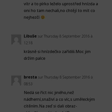
vítr a to pírko leželo uprostřed hnízda a
oni ho tam nechali,no chtějí to mít co
nejhezčí
Libuše
sur Thursday 8 September 2016 à
12:18
krásně si hnízdečko zařídili.Moc jim
držím palce
bresta
sur Thursday 8 September 2016 à
08:53
Nedá se říct nic jiného,než
nádherní,snaživí a co víc,s uměleckým
cítěním.Na zeď si dali obraz-