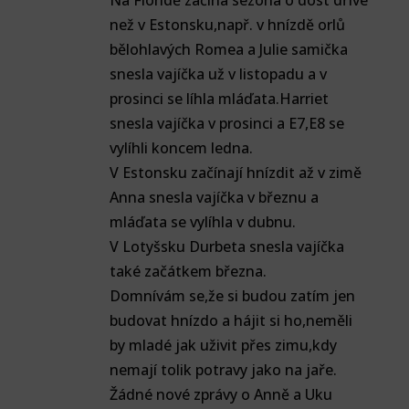
Na Floridě začíná sezona o dost dříve
než v Estonsku,např. v hnízdě orlů
bělohlavých Romea a Julie samička
snesla vajíčka už v listopadu a v
prosinci se líhla mláďata.Harriet
snesla vajíčka v prosinci a E7,E8 se
vylíhli koncem ledna.
V Estonsku začínají hnízdit až v zimě
Anna snesla vajíčka v březnu a
mláďata se vylíhla v dubnu.
V Lotyšsku Durbeta snesla vajíčka
také začátkem března.
Domnívám se,že si budou zatím jen
budovat hnízdo a hájit si ho,neměli
by mladé jak uživit přes zimu,kdy
nemají tolik potravy jako na jaře.
Žádné nové zprávy o Anně a Uku