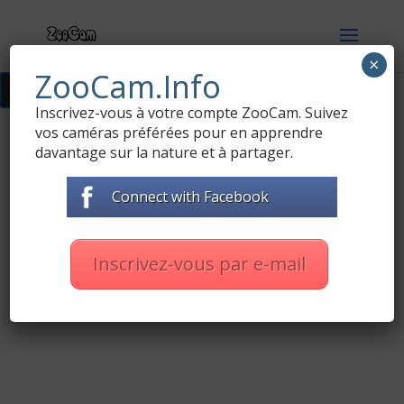
×
ZooCam.Info
Přidat do ZOO programu
18
Inscrivez-vous à votre compte ZooCam. Suivez
vos caméras préférées pour en apprendre
davantage sur la nature et à partager.
Connect with Facebook
Inscrivez-vous par e-mail