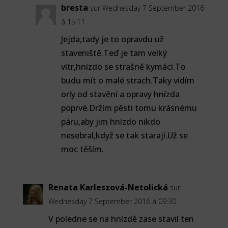
bresta
sur Wednesday 7 September 2016
à 15:11
Jejda,tady je to opravdu už
staveniště.Teď je tam velký
vítr,hnízdo se strašně kymácí.To
budu mít o malé strach.Taky vidím
orly od stavění a opravy hnízda
poprvé.Držím pěsti tomu krásnému
páru,aby jim hnízdo nikdo
nesebral,když se tak starají.Už se
moc těším.
Renata Karleszová-Netolická
sur
Wednesday 7 September 2016 à 09:30
V poledne se na hnízdě zase stavil ten