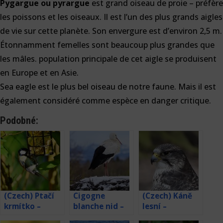
Pygargue ou pyrargue
est grand oiseau de proie – préfère
les poissons et les oiseaux. Il est l’un des plus grands aigles
de vie sur cette planète. Son envergure est d’environ 2,5 m.
Étonnamment femelles sont beaucoup plus grandes que
les mâles. population principale de cet aigle se produisent
en Europe et en Asie.
Sea eagle est le plus bel oiseau de notre faune. Mais il est
également considéré comme espèce en danger critique.
Podobné:
(Czech) Ptačí
Cigogne
(Czech) Káně
krmítko –
blanche nid –
lesní –
webkamera
caméra
webkamera