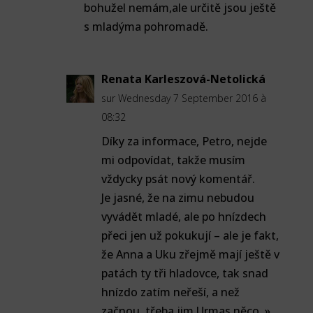
bohužel nemám,ale určitě jsou ještě
s mladýma pohromadě.
Renata Karleszová-Netolická
sur Wednesday 7 September 2016 à
08:32
Díky za informace, Petro, nejde
mi odpovídat, takže musím
vždycky psát nový komentář.
Je jasné, že na zimu nebudou
vyvádět mladé, ale po hnízdech
přeci jen už pokukují – ale je fakt,
že Anna a Uku zřejmě mají ještě v
patách ty tři hladovce, tak snad
hnízdo zatím neřeší, a než
začnou, třeba jim Urmas něco »