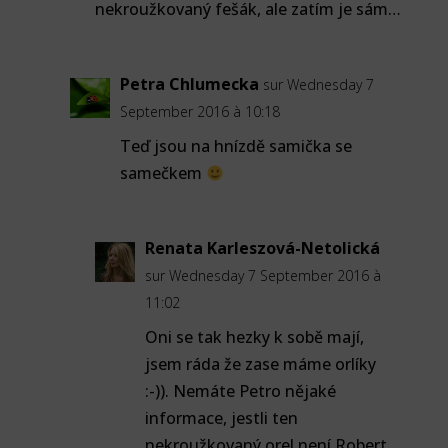
nekroužkovaný fešák, ale zatím je sám…
Petra Chlumecka
sur Wednesday 7
September 2016 à 10:18
Teď jsou na hnízdě samička se
samečkem
Renata Karleszová-Netolická
sur Wednesday 7 September 2016 à
11:02
Oni se tak hezky k sobě mají,
jsem ráda že zase máme orlíky
:-)). Nemáte Petro nějaké
informace, jestli ten
nekroužkovaný orel není Robert