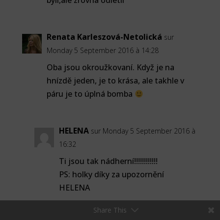
byli,ale zrovna odlétli
Renata Karleszová-Netolická
sur
Monday 5 September 2016 à 14:28
Oba jsou okroužkovaní. Když je na
hnízdě jeden, je to krása, ale takhle v
páru je to úplná bomba
HELENA
sur Monday 5 September 2016 à
16:32
Ti jsou tak nádherní!!!!!!!!!!!!
PS: holky díky za upozornění
HELENA
Share This