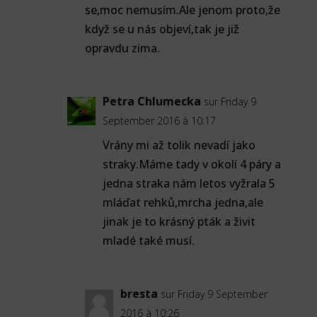
se,moc nemusím.Ale jenom proto,že
když se u nás objeví,tak je již
opravdu zima.
Petra Chlumecka
sur Friday 9
September 2016 à 10:17
Vrány mi až tolik nevadí jako
straky.Máme tady v okolí 4 páry a
jedna straka nám letos vyžrala 5
mláďat rehků,mrcha jedna,ale
jinak je to krásný pták a živit
mladé také musí.
bresta
sur Friday 9 September
2016 à 10:26