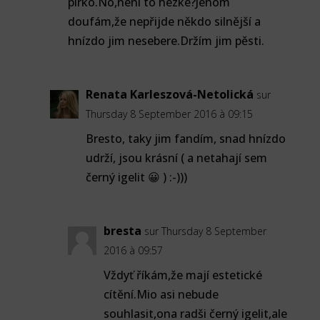
pírko.No,není to hezké?Jenom
doufám,že nepřijde někdo silnější a
hnízdo jim nesebere.Držím jim pěsti.
Renata Karleszová-Netolická
sur
Thursday 8 September 2016 à 09:15
Bresto, taky jim fandím, snad hnízdo
udrží, jsou krásní ( a netahají sem
černý igelit 😀 ) :-)))
bresta
sur Thursday 8 September
2016 à 09:57
Vždyť říkám,že mají estetické
cítění.Mio asi nebude
souhlasit,ona radši černý igelit,ale