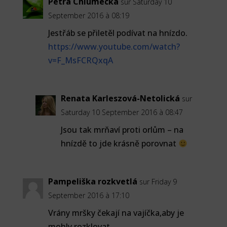
Petra Chlumecka
sur Saturday 10
September 2016 à 08:19
Jestřáb se přiletěl podívat na hnízdo.
https://www.youtube.com/watch?
v=F_MsFCRQxqA
Renata Karleszová-Netolická
sur
Saturday 10 September 2016 à 08:47
Jsou tak mrňaví proti orlům – na
hnízdě to jde krásně porovnat
Pampeliška rozkvetlá
sur Friday 9
September 2016 à 17:10
Vrány mršky čekají na vajíčka,aby je
mohly rozklovat