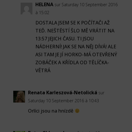
HELENA
sur Saturday 10 September 2016
à 15:02
DOSTALA JSEM SE K POČÍTAČI AŽ
TEĎ. NEŠTĚSTÍ ŠLO MĚ VRÁTIT NA
13:57 JEJICH ČASU. TI JSOU
NÁDHERNÍ! JAK SE NA NĚJ DÍVÁ! ALE
ASI TAM JE JÍ HORKO-MÁ OTEVŘENÝ
ZOBÁČEK A KŘÍDLA OD TĚLÍČKA-
VĚTRÁ
Renata Karleszová-Netolická
sur
Saturday 10 September 2016 à 10:43
Orlíci jsou na hnízdě