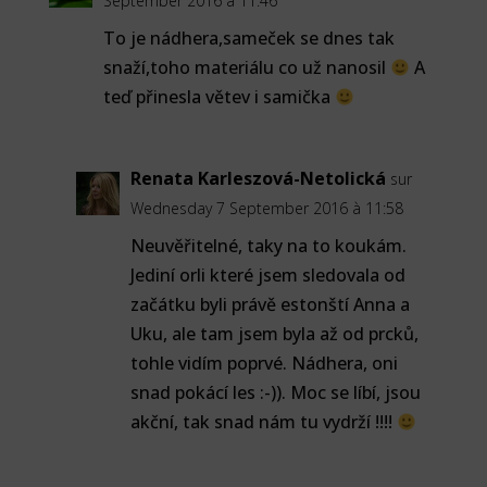
September 2016 à 11:46
To je nádhera,sameček se dnes tak
snaží,toho materiálu co už nanosil
A
teď přinesla větev i samička
Renata Karleszová-Netolická
sur
Wednesday 7 September 2016 à 11:58
Neuvěřitelné, taky na to koukám.
Jediní orli které jsem sledovala od
začátku byli právě estonští Anna a
Uku, ale tam jsem byla až od prcků,
tohle vidím poprvé. Nádhera, oni
snad pokácí les :-)). Moc se líbí, jsou
akční, tak snad nám tu vydrží !!!!