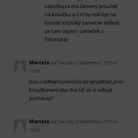
samička,ta má červený proužek
na kroužku a s ní by měl být na
hnízdě lotyšský sameček (někdy
se tam objeví i sameček z
Estonska)
Marcela
sur Tuesday 6 September 2016 à
11:05
Jsou nádherní,nemůžu se vynadívat,jsou
kroužkovaní oba dva.Už se ví odkud
pocházejí?
Marcela
sur Tuesday 6 September 2016 à
10:50