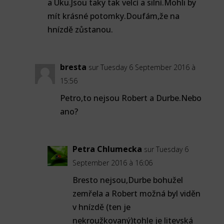
a Uku.Jsou taky tak velcí a silní.Mohli by
mít krásné potomky.Doufám,že na
hnízdě zůstanou.
bresta
sur Tuesday 6 September 2016 à
15:56
Petro,to nejsou Robert a Durbe.Nebo
ano?
Petra Chlumecka
sur Tuesday 6
September 2016 à 16:06
Bresto nejsou,Durbe bohužel
zemřela a Robert možná byl viděn
v hnízdě (ten je
nekroužkovaný)tohle je litevská