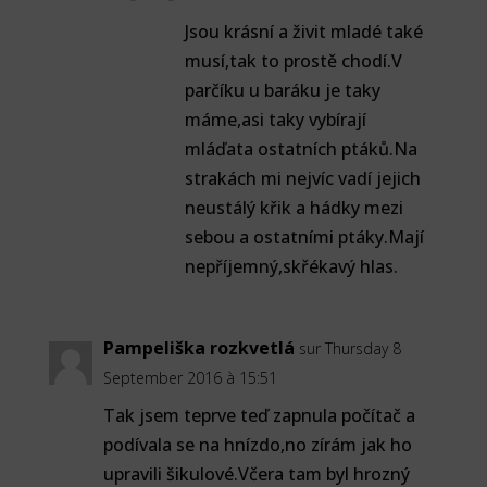
Jsou krásní a živit mladé také
musí,tak to prostě chodí.V
parčíku u baráku je taky
máme,asi taky vybírají
mláďata ostatních ptáků.Na
strakách mi nejvíc vadí jejich
neustálý křik a hádky mezi
sebou a ostatními ptáky.Mají
nepříjemný,skřékavý hlas.
Pampeliška rozkvetlá
sur Thursday 8
September 2016 à 15:51
Tak jsem teprve teď zapnula počítač a
podívala se na hnízdo,no zírám jak ho
upravili šikulové.Včera tam byl hrozný