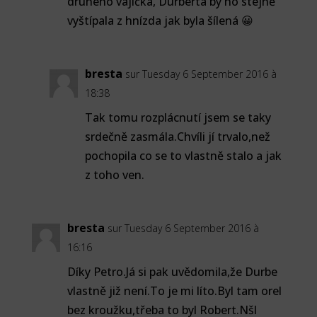
druhého vajíčka, Durberta by ho stejně
vyštípala z hnízda jak byla šílená 😀
bresta
sur Tuesday 6 September 2016 à
18:38
Tak tomu rozplácnutí jsem se taky
srdečně zasmála.Chvíli jí trvalo,než
pochopila co se to vlastně stalo a jak
z toho ven.
bresta
sur Tuesday 6 September 2016 à
16:16
Díky Petro.Já si pak uvědomila,že Durbe
vlastně již není.To je mi líto.Byl tam orel
bez kroužku,třeba to byl Robert.Nšl