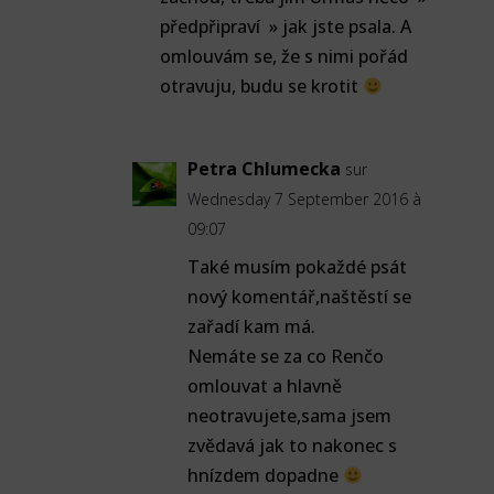
předpřipraví » jak jste psala. A
omlouvám se, že s nimi pořád
otravuju, budu se krotit
Petra Chlumecka
sur
Wednesday 7 September 2016 à
09:07
Také musím pokaždé psát
nový komentář,naštěstí se
zařadí kam má.
Nemáte se za co Renčo
omlouvat a hlavně
neotravujete,sama jsem
zvědavá jak to nakonec s
hnízdem dopadne