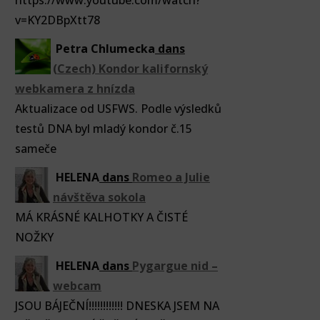
https://www.youtube.com/watch?
v=KY2DBpXtt78
Petra Chlumecka
dans
(Czech) Kondor kalifornský
webkamera z hnízda
Aktualizace od USFWS. Podle výsledků
testů DNA byl mladý kondor č.15
sameče
HELENA
dans
Romeo a Julie
návštěva sokola
MÁ KRÁSNÉ KALHOTKY A ČISTÉ
NOŽKY
HELENA
dans
Pygargue nid –
webcam
JSOU BÁJEČNÍ!!!!!!!!!!!! DNESKA JSEM NA