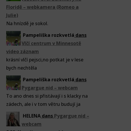
Floridě – webkamera (Romeo a
Julie)
Na hnízdě je sokol.
Pampeliška rozkvetlá
dans
Vlčí centrum v Minnesotě
video záznam
krásní vlčí pejsci,no potkat je v lese
bych nechtěla
Pampeliška rozkvetlá
dans
Pygargue nid – webcam
To ano dnes si přistávají i s klacky na
zádech, ale i v tom větru budují ja
HELENA
dans
Pygargue nid –
webcam