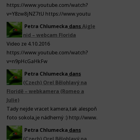
https://www.youtube.com/watch?
v=Y8zw8jNZ7tU https://www.youtu
Petra Chlumecka
dans
Aigle
nid – webcam Florida
Video ze 4.10.2016
https://www.youtube.com/watch?
v=n9pHcGaHkFw
Petra Chlumecka
dans
(Czech) Orel Bělohlavý na
Floridě – webkamera (Romeo a
Julie)
Tady nejde vracet kamera,tak alespoň
foto sokola,je nádherný :) http://www.
Petra Chlumecka
dans
(Czech) Orel Bělohlavý na