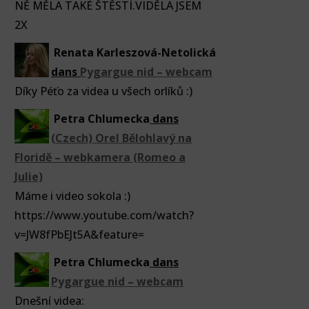
NĚ MĚLA TAKÉ ŠTĚSTÍ.VIDĚLA JSEM
2X
Renata Karleszová-Netolická
dans
Pygargue nid – webcam
Díky Péťo za videa u všech orlíků :)
Petra Chlumecka
dans
(Czech) Orel Bělohlavý na
Floridě – webkamera (Romeo a
Julie)
Máme i video sokola :)
https://www.youtube.com/watch?
v=JW8fPbEJt5A&feature=
Petra Chlumecka
dans
Pygargue nid – webcam
Dnešní videa: