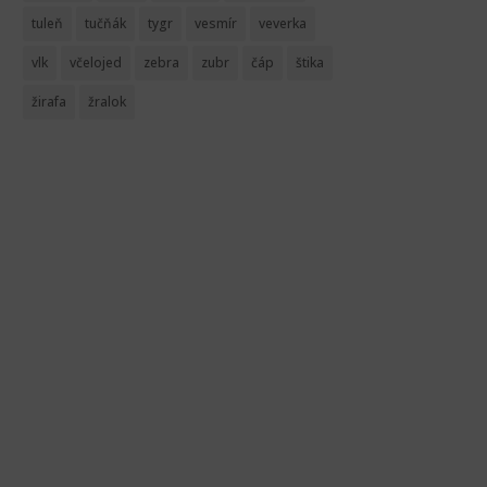
tuleň
tučňák
tygr
vesmír
veverka
vlk
včelojed
zebra
zubr
čáp
štika
žirafa
žralok