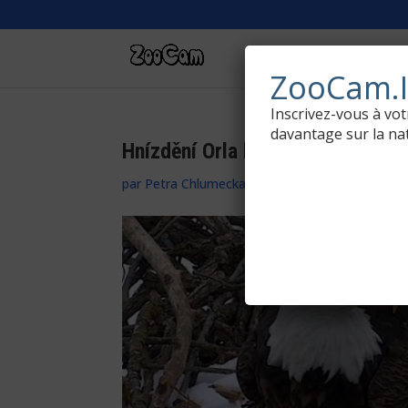
WEBCAMS DE LA N
ZooCam.I
Inscrivez-vous à v
davantage sur la nat
Hnízdění Orla bělohlavého.
par
Petra Chlumecka
|
30. 04. 2016
|
Orel Belo