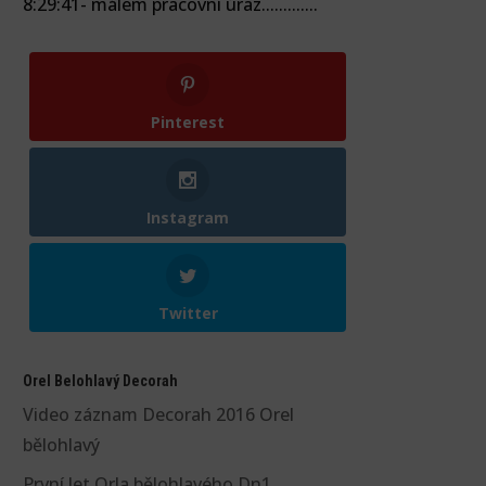
8:29:41- málem pracovní úraz.............
Pinterest
Instagram
Twitter
Orel Belohlavý Decorah
Video záznam Decorah 2016 Orel
bělohlavý
První let Orla bělohlavého Dn1