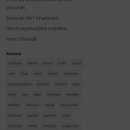
Decorah.
Decorah Dn1 hřadování.
Úmrtí nejmladšího mláděte.
Host v hnízdě
Animaux
antilopa
biche
bison
bobr
buvol
cerf
chat
chien
daims
elephant
hippopotame
jezevec
kachna
kapr
kozy
lion
liška
meerkat
monkey
muflon
mésuse
mýval
nosorožec
oiseaux
panda
pavouk
plazi
poisson
rame
sanglier
supproter