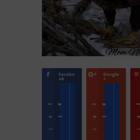
Facebo
Google
ok
+
Přihlásit se
Zoologické zahrady a parky
Přihlásit se
Zoologické zahrady a parky
Přihlásit s
ZooCam Program
Přidat kameru
ZooCam Program
Přidat kameru
ZooCam Pro
O nás
O nás
O 