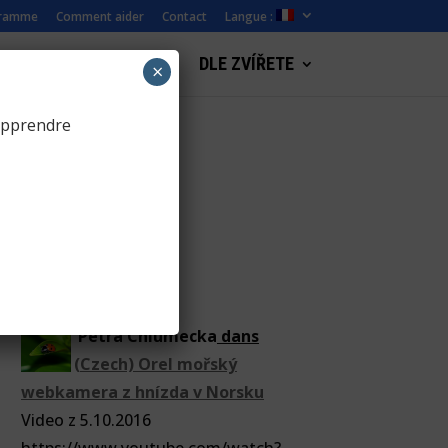
ramme
Comment aider
Contact
Langue :
S
WEBCAM PAYSAGE
DLE ZVÍŘETE
×
apprendre
(Czech)
ZooCam
(Czech)
Petra Chlumecka
dans
(Czech) Orel mořský
webkamera z hnízda v Norsku
Video z 5.10.2016