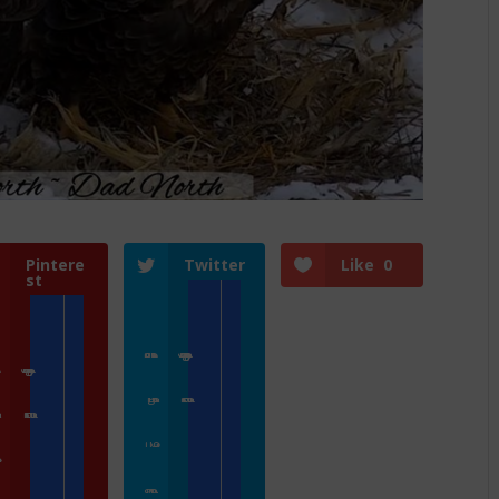
Pintere
Twitter
Like
0
st
Přihlásit se
Zoologické zahrady a parky
e
Zoologické zahrady a parky
ZooCam Program
Přidat kameru
gram
Přidat kameru
O nás
nás
Kontakt