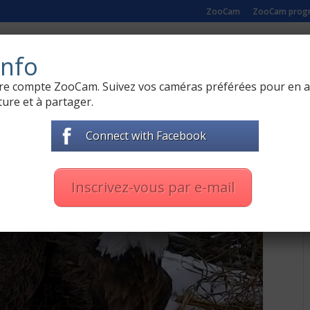
ZooCam
ZooCam prog
ATURE
CÁMARAS DE ZOO
FILMS DOCUMENTAIRE
nfo
otre compte ZooCam. Suivez vos caméras préférées pour en 
ure et à partager.
Connect with Facebook
hlavý Decorah
,
Zápisník
|
0 commentaires
Inscrivez-vous par e-mail