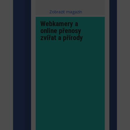
Zobrazit magazín
Webkamery a
online přenosy
zvířat a přírody
Petra Chlumecka
Flétňák
australský -
popis Hnízdo
se nachází na