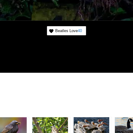
Beatles Love
40