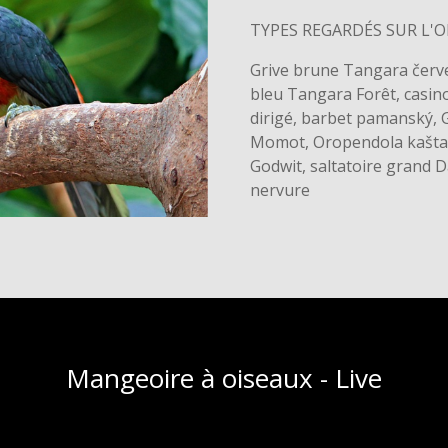
TYPES REGARDÉS SUR L'
Grive brune Tangara čer
bleu Tangara Forêt, casin
dirigé, barbet pamanský, G
Momot, Oropendola kaštan
Godwit, saltatoire grand D
nervure
Mangeoire à oiseaux - Live