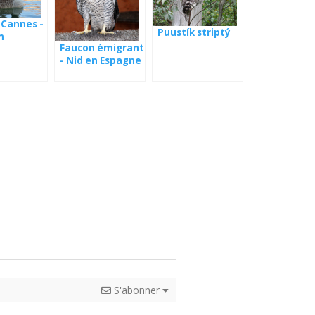
 Cannes -
Puustík striptý
m
Faucon émigrant
- Nid en Espagne
S'abonner