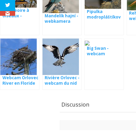
Mangeoire à
Pipulka
Re
Mandelík hajní -
oiseaux -
modropláštíkov
we
webkamera
webcam
á webkamera
Espagne
Panama
Big Swan -
webcam
Webcam Orlovec
Rivière Orlovec -
River en Floride
webcam du nid
en Lettonie
Discussion