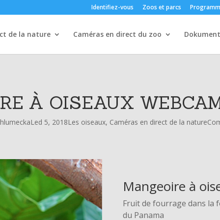
Identifiez-vous
Zoos et parcs
Programm
ct de la nature
Caméras en direct du zoo
Dokument
RE À OISEAUX WEBCA
Chlumecka
Led 5, 2018
Les oiseaux
,
Caméras en direct de la nature
Com
Mangeoire à oise
Fruit de fourrage dans la
du Panama