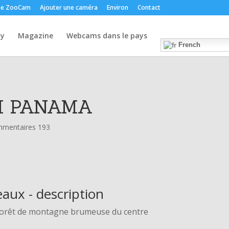
e ZooCam
Ajouter une caméra
Environ
Contact
y
Magazine
Webcams dans le pays
French
M PANAMA
mentaires 193
aux - description
 forêt de montagne brumeuse du centre