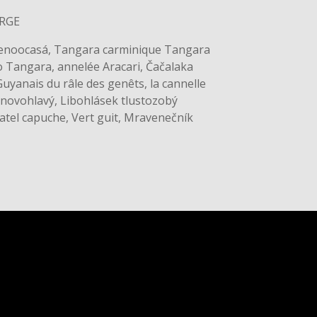
ORGE
venoocasá, Tangara carminique Tangara
o Tangara, annelée Aracari, Čačalaka
uyanais du râle des genêts, la cannelle
ovohlavý, Libohlásek tlustozobý
atel capuche, Vert guit, Mravenečník