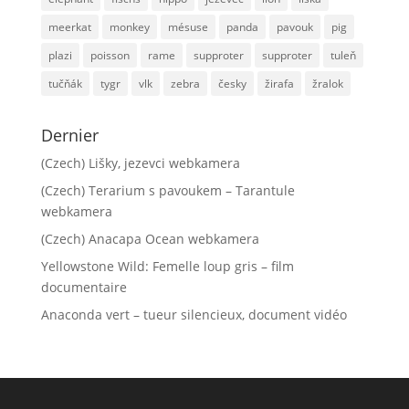
meerkat
monkey
mésuse
panda
pavouk
pig
plazi
poisson
rame
supproter
supproter
tuleň
tučňák
tygr
vlk
zebra
česky
žirafa
žralok
Dernier
(Czech) Lišky, jezevci webkamera
(Czech) Terarium s pavoukem – Tarantule
webkamera
(Czech) Anacapa Ocean webkamera
Yellowstone Wild: Femelle loup gris – film
documentaire
Anaconda vert – tueur silencieux, document vidéo