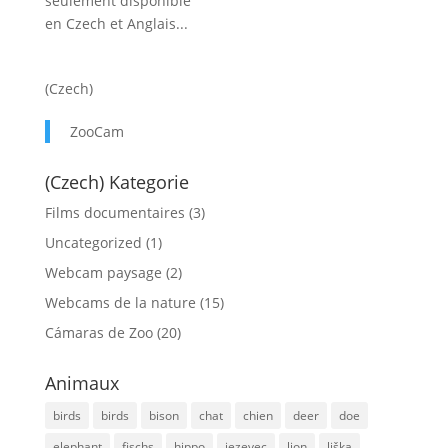
seulement disponible
en Czech et Anglais...
(Czech)
ZooCam
(Czech) Kategorie
Films documentaires
(3)
Uncategorized
(1)
Webcam paysage
(2)
Webcams de la nature
(15)
Cámaras de Zoo
(20)
Animaux
birds
birds
bison
chat
chien
deer
doe
elephant
fischs
hippo
jezevec
lion
liška