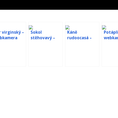
 virginský –
Sokol
Káně
Potápl
bkamera
stěhovavý –
rudoocasá –
webka
hnízdo
webkamera
hnízda
Anacapa