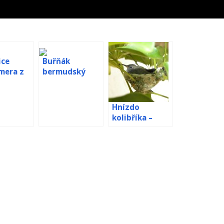
ice
Buřňák
mera z
bermudský
webkamera z
hnízda
Hnízdo
kolibříka –
webkamera