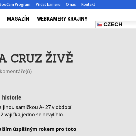
ZooCam Program
Přidat kameru
O nás
Kontakt
MAGAZÍN
WEBKAMERY KRAJINY
CZECH
A CRUZ ŽIVĚ
 komentáře(ů)
 historie
s jinou samičkou A- 27 v období
 vajíčka,jedno se nevylíhlo.
dalším úspěšným rokem pro toto