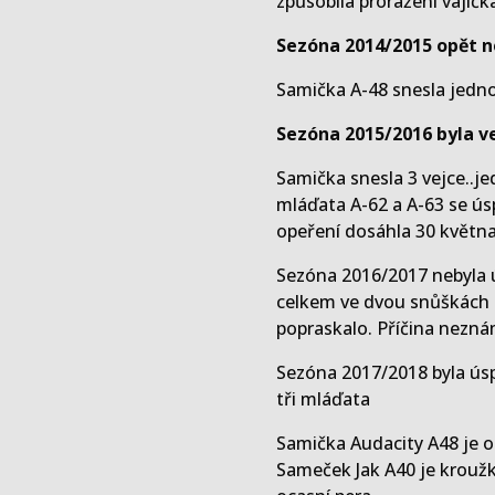
způsobila proražení vajíčk
Sezóna 2014/2015 opět n
Samička A-48 snesla jedno
Sezóna 2015/2016 byla v
Samička snesla 3 vejce..je
mláďata A-62 a A-63 se úsp
opeření dosáhla 30 května
Sezóna 2016/2017 nebyla 
celkem ve dvou snůškách 
popraskalo. Příčina nezná
Sezóna 2017/2018 byla úsp
tři mláďata
Samička Audacity A48 je o
Sameček Jak A40 je krouž