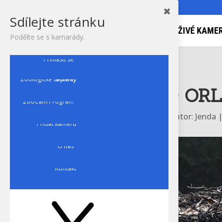
Sdílejte stránku
ŽIVÉ KAMER
Podělte se s kamarády.
Přihlásit se
Zoologické zahrady a parky
HNÍZDO ORL
ZooCam Program
autor:
Jenda
Přidat kameru
O nás
Kontakt