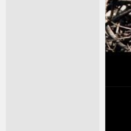
Petra Chlumecka
21. září museli utratit samici
ledního medvěda Bertu. Její
onkologické onemocnění se
přes veškerou snahu
veterinářů i chovatelů
ukázalo jako neléčitelné.
Pražská rodačka by se 2.
prosince dožila 20 let. V
prostoru stávající expozice
ledních...