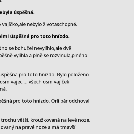
a.
ebyla úspěšná.
 vajíčko,ale nebylo životaschopné.
elmi úspěšná pro toto hnízdo.
dno se bohužel nevylíhlo,ale dvě
ěšně vylíhla a plně se rozvinula,plného
.
úspěšná pro toto hnízdo. Bylo položeno
osm vajec … všech osm vajíček
má.
ěšná pro toto hnízdo. Orlí pár odchoval
 trochu větší, kroužkovaná na levé noze.
kovaný na pravé noze a má tmavší