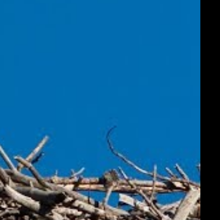
ta
tějších