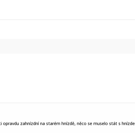
íci opravdu zahnízdní na starém hnízdě, něco se muselo stát s hnízde