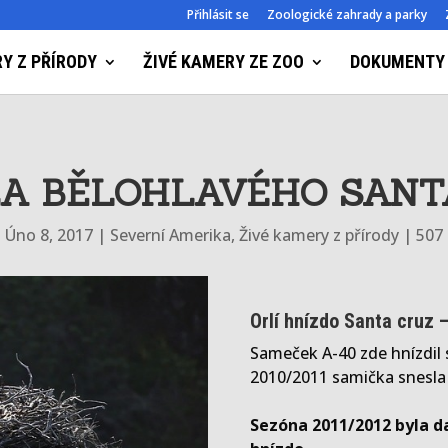
Přihlásit se
Zoologické zahrady a parky
Y Z PŘÍRODY
ŽIVÉ KAMERY ZE ZOO
DOKUMENTY
A BĚLOHLAVÉHO SANT
|
Úno 8, 2017
|
Severní Amerika
,
Živé kamery z přírody
|
507
Orlí hnízdo Santa cruz –
Sameček A-40 zde hnízdil 
2010/2011 samička snesla 2
Sezóna 2011/2012 byla 