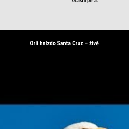
ocasní pera.
Orlí hnízdo Santa Cruz – živě