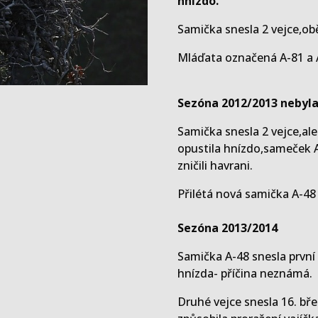
hnízdo.
Samička snesla 2 vejce,obě
Mláďata označená A-81 a A
Sezóna 2012/2013 nebyla
Samička snesla 2 vejce,ale
opustila hnízdo,sameček A
zničili havrani.
Přilétá nová samička A-48 
Sezóna 2013/2014
Samička A-48 snesla první
hnízda- příčina neznámá.
Druhé vejce snesla 16. bř