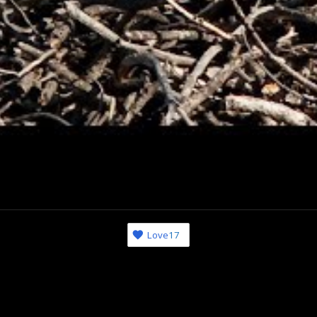
Odes
Love
17