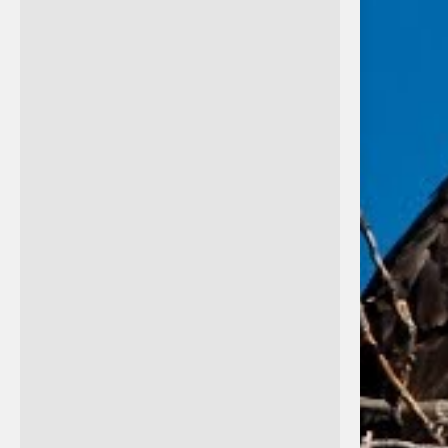
(Stephanoaetus coronatus)
patří mezi velké a mohutné
orly. Na délku měří 80 až 99
centimetrů a je tedy pátý
nejdelší orel. Samice jsou s
váhou 3,2–4,7 kg o 10 až 15
% těžší než samci, kteří váží
2,55–4,12 kg. Je to devátý
nejtěžší žijící orel. Rozpětí...