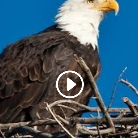
Odebírejte aktuality ze svě
přírody
Jednou týdně vás budeme informovat o nejdůleži
údálostech z dění před kamerami.