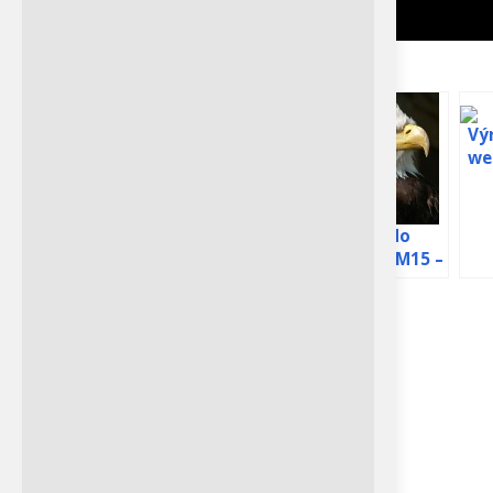
Podobná Témata:
Orel bělohlavý
Výr
webkamera
we
Fraser Point
Petra Chlumecka
Hnízdo orla
Orlí hnízdo
bělohlavého –
Harriet a M15 –
Donyo Lodge se nachází na
webkamera
webkamera
více než 111 000 hektarech
Dale Hollow
soukromého pozemku v
srdci pohoří Chyulu, mezi
národními parky Tsavo a
Berneška
Amboseli v Keni.
kanadská –
Nemovitost, vybroušená ze
webkamera
starověké lávové skály
vychrlené z Kilimandžára