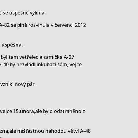
 se úspěšně vylíhla.
-82 se plně rozvinula v červenci 2012
 úspěšná.
 byl tam vetřelec a samička A-27
-40 by nezvládl inkubaci sám, vejce
vznikl nový pár.
 vejce 15.února,ale bylo odstraněno z
ezna,ale nešťastnou náhodou větví A-48