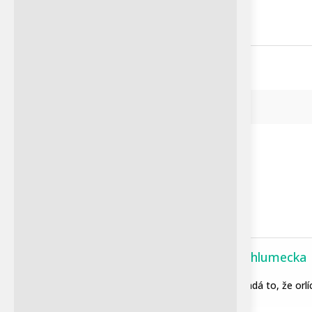
před 360 000 lety, vytváří
Diskuze
nadčasovost, která se...
Subscribe
Petra Chlumecka
Petra Chlumecka
Hnízdo výrů afrických se
18.2 Vypadá to, že orl
nachází v v přírodní
Admin