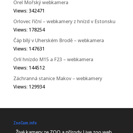
Orel Mořský webkamera
Views: 342471
Orlovec říční – webkamery z hnízd v Estonsku
Views: 178254
Čáp bílý v Uherském Brodě – webkamera
Views: 147631
Orlí hnízdo M15 a F23 – webkamera
Views: 144512
Záchranná stanice Makov – webkamery
Views: 129934
ZooCam.info
Živé kamery ze ZOO a přírody Live zoo web