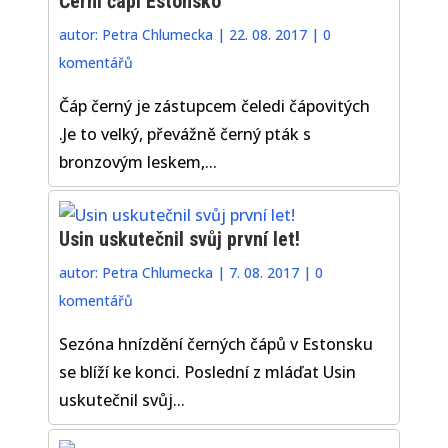
Černí čápi Estonsko
autor:
Petra Chlumecka
|
22. 08. 2017
|
0
komentářů
Čáp černý je zástupcem čeledi čápovitých
.Je to velký, převážně černý pták s
bronzovým leskem,...
Usin uskutečnil svůj první let!
autor:
Petra Chlumecka
|
7. 08. 2017
|
0
komentářů
Sezóna hnízdění černých čápů v Estonsku
se blíží ke konci. Poslední z mláďat Usin
uskutečnil svůj...