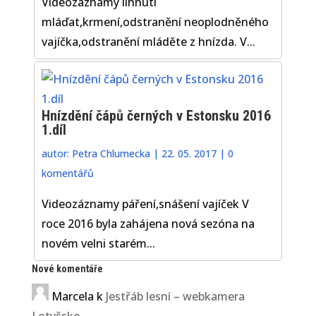
Videozáznamy líhnutí
mláďat,krmení,odstranění neoplodněného
vajíčka,odstranění mláděte z hnízda. V...
Hnízdění čápů černých v Estonsku 2016
1.díl
autor:
Petra Chlumecka
|
22. 05. 2017
|
0
komentářů
Videozáznamy páření,snášení vajíček V
roce 2016 byla zahájena nová sezóna na
novém velni starém...
Nové komentáře
Marcela
k
Jestřáb lesní – webkamera
Lotyšsko