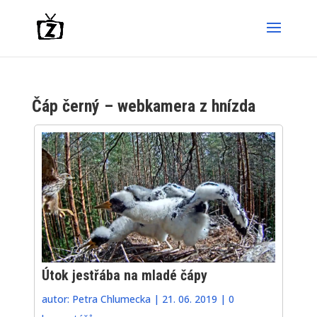
Čáp černý – webkamera z hnízda
Útok jestřába na mladé čápy
autor:
Petra Chlumecka
|
21. 06. 2019
|
0