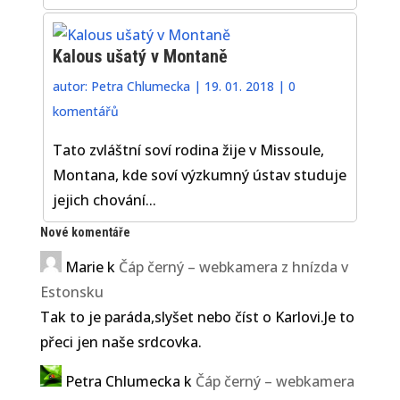
Kalous ušatý v Montaně
autor:
Petra Chlumecka
|
19. 01. 2018
|
0
komentářů
Tato zvláštní soví rodina žije v Missoule,
Montana, kde soví výzkumný ústav studuje
jejich chování...
Nové komentáře
Marie
k
Čáp černý – webkamera z hnízda v
Estonsku
Tak to je paráda,slyšet nebo číst o Karlovi.Je to
přeci jen naše srdcovka.
Petra Chlumecka
k
Čáp černý – webkamera