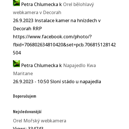
Petra Chlumecka
k
Orel bělohlavý
webkamera v Decorah
26.9.2023 Instalace kamer na hnízdech v
Decorah RRP
https://www.facebook.com/photo/?
fbid=706802634810420&set=pcb.706815128142
504
Petra Chlumecka
k
Napajedlo Kwa
Maritane
26.9.2023 - 10:50 Sloní stádo u napajedla
Doporučujem
Nejsledovanější
Orel Mořský webkamera
Views: 334743