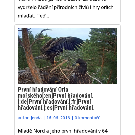
vydrželo řádění přírodních živlů i hry orlích
mláďat. Teď...
První hřadování Orla
mořského[:en]První hřadování.
[:de]První hřadování.[:fr]První
hřadování.[:es]První hřadování.
autor:
Jenda
|
16. 06. 2016
|
0 komentářů
Mládě Nord a jeho první hřadování v 64