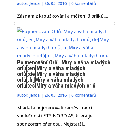
autor:
Jenda
|
26. 05. 2016
|
0 komentářů
Záznam z kroužkování a měření 3 orlíků....
Pojmenování Orlů. Míry a váha mladých
orlů[:en]Míry a váha mladých
orlů[:de]Míry a váha mladých
orlů[:fr]Míry a váha mladých
orlů[:es]Míry a váha mladých orlů
autor:
Jenda
|
26. 05. 2016
|
0 komentářů
Mláďata pojmenovali zaměstnanci
společnosti ETS NORD AS, která je
sponzorem přenosu. Nejstarší...