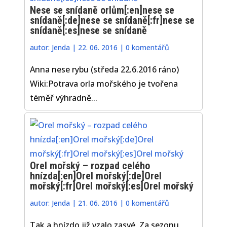
Nese se snídaně orlům[:en]nese se
snídaně[:de]nese se snídaně[:fr]nese se
snídaně[:es]nese se snídaně
autor:
Jenda
|
22. 06. 2016
|
0 komentářů
Anna nese rybu (středa 22.6.2016 ráno)
Wiki:Potrava orla mořského je tvořena
téměř výhradně...
Orel mořský – rozpad celého
hnízda[:en]Orel mořský[:de]Orel
mořský[:fr]Orel mořský[:es]Orel mořský
autor:
Jenda
|
21. 06. 2016
|
0 komentářů
Tak a hnízdo již vzalo zasvé. Za sezonu