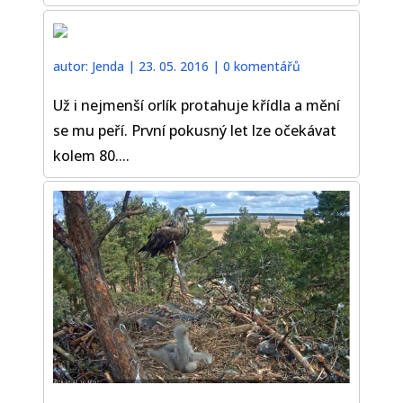
autor:
Jenda
|
23. 05. 2016
|
0 komentářů
Už i nejmenší orlík protahuje křídla a mění
se mu peří. První pokusný let lze očekávat
kolem 80....