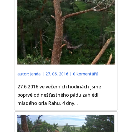
autor:
Jenda
|
27. 06. 2016
|
0 komentářů
27.6.2016 ve večerních hodinách jsme
poprvé od nešťastného pádu zahlédli
mladého orla Rahu. 4 dny...