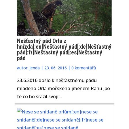
Nešťastný pád Orla z
hnízda[:en]Nešťastný pád[:de]Nešťastný
pád[:fr]Nešťastný pád[:es]Nešťastný
pád
autor:
Jenda
|
23. 06. 2016
|
0 komentářů
23.6.2016 došlo k nešťastnému pádu
mladého Orla mořského jménem Rahu ,po
té co ho srazil svojí...