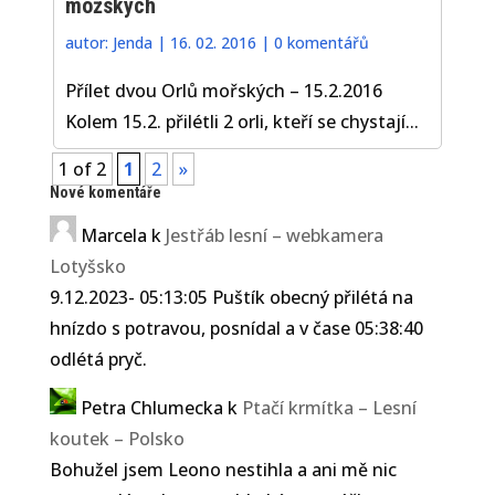
možských
autor:
Jenda
|
16. 02. 2016
|
0 komentářů
Přílet dvou Orlů mořských – 15.2.2016
Kolem 15.2. přilétli 2 orli, kteří se chystají...
1 of 2
1
2
»
Nové komentáře
Marcela
k
Jestřáb lesní – webkamera
Lotyšsko
9.12.2023- 05:13:05 Puštík obecný přilétá na
hnízdo s potravou, posnídal a v čase 05:38:40
odlétá pryč.
Petra Chlumecka
k
Ptačí krmítka – Lesní
koutek – Polsko
Bohužel jsem Leono nestihla a ani mě nic