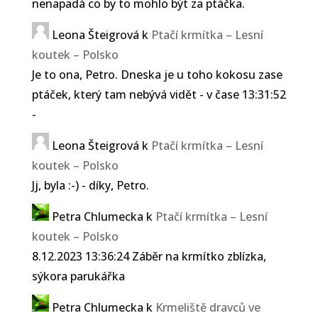
nenapadá co by to mohlo být za ptáčka.
Leona Šteigrová
k
Ptačí krmítka – Lesní
koutek – Polsko
Je to ona, Petro. Dneska je u toho kokosu zase
ptáček, který tam nebývá vidět - v čase 13:31:52
-
Leona Šteigrová
k
Ptačí krmítka – Lesní
koutek – Polsko
Jj, byla :-) - díky, Petro.
Petra Chlumecka
k
Ptačí krmítka – Lesní
koutek – Polsko
8.12.2023 13:36:24 Záběr na krmítko zblízka,
sýkora parukářka
Petra Chlumecka
k
Krmeliště dravců ve