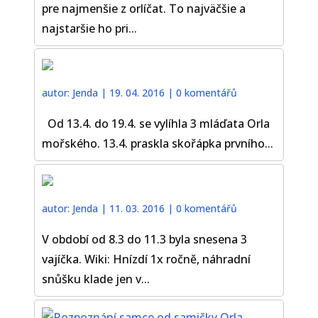
pre najmenšie z orlíčat. To najväčšie a
najstaršie ho pri...
autor:
Jenda
|
19. 04. 2016
|
0 komentářů
Od 13.4. do 19.4. se vylíhla 3 mláďata Orla
mořského. 13.4. praskla skořápka prvního...
autor:
Jenda
|
11. 03. 2016
|
0 komentářů
V období od 8.3 do 11.3 byla snesena 3
vajíčka. Wiki: Hnízdí 1x ročně, náhradní
snůšku klade jen v...