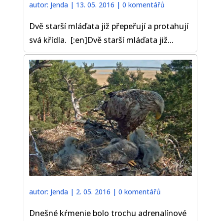
autor:
Jenda
|
13. 05. 2016
|
0 komentářů
Dvě starší mláďata již přepeřují a protahují
svá křídla. [:en]Dvě starší mláďata již...
autor:
Jenda
|
2. 05. 2016
|
0 komentářů
Dnešné kŕmenie bolo trochu adrenalínové