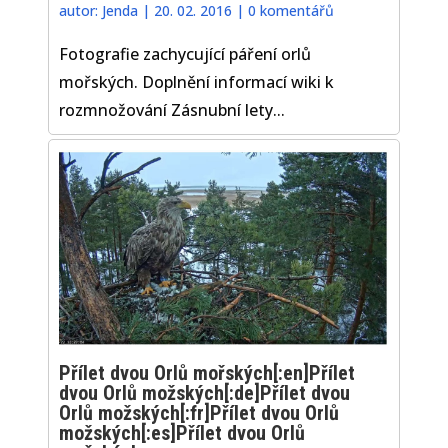
autor:
Jenda
|
20. 02. 2016
|
0 komentářů
Fotografie zachycující páření orlů
mořských. Doplnění informací wiki k
rozmnožování Zásnubní lety...
Přílet dvou Orlů mořských[:en]Přílet
dvou Orlů možských[:de]Přílet dvou
Orlů možských[:fr]Přílet dvou Orlů
možských[:es]Přílet dvou Orlů