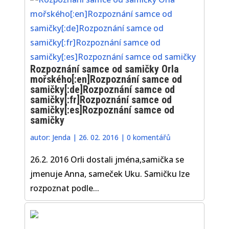
Rozpoznání samce od samičky Orla
mořského[:en]Rozpoznání samce od
samičky[:de]Rozpoznání samce od
samičky[:fr]Rozpoznání samce od
samičky[:es]Rozpoznání samce od
samičky
autor:
Jenda
|
26. 02. 2016
|
0 komentářů
26.2. 2016 Orli dostali jména,samička se
jmenuje Anna, sameček Uku. Samičku lze
rozpoznat podle...