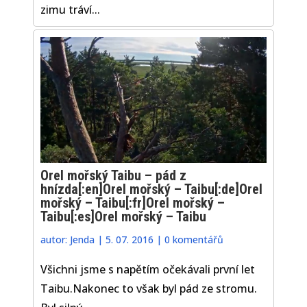
zimu tráví...
Orel mořský Taibu – pád z
hnízda[:en]Orel mořský – Taibu[:de]Orel
mořský – Taibu[:fr]Orel mořský –
Taibu[:es]Orel mořský – Taibu
autor:
Jenda
|
5. 07. 2016
|
0 komentářů
Všichni jsme s napětím očekávali první let
Taibu.Nakonec to však byl pád ze stromu.