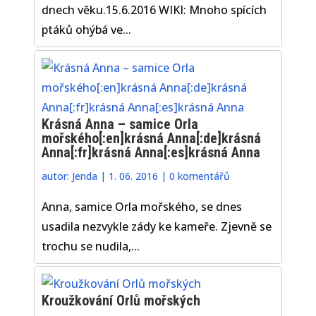
dnech věku.15.6.2016 WIKI: Mnoho spících
ptáků ohýbá ve...
Krásná Anna – samice Orla
mořského[:en]krásná Anna[:de]krásná
Anna[:fr]krásná Anna[:es]krásná Anna
autor:
Jenda
|
1. 06. 2016
|
0 komentářů
Anna, samice Orla mořského, se dnes
usadila nezvykle zády ke kameře. Zjevně se
trochu se nudila,...
Kroužkování Orlů mořských