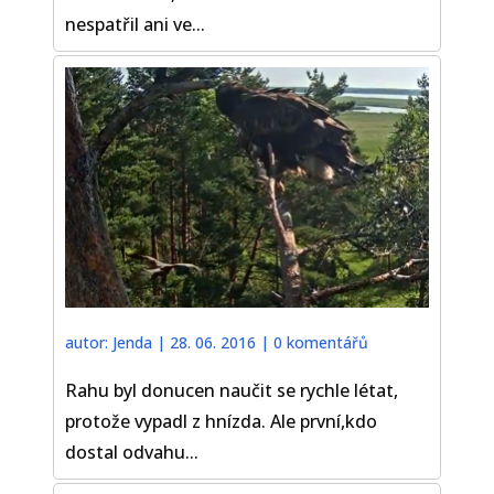
nespatřil ani ve...
autor:
Jenda
|
28. 06. 2016
|
0 komentářů
Rahu byl donucen naučit se rychle létat,
protože vypadl z hnízda. Ale první,kdo
dostal odvahu...