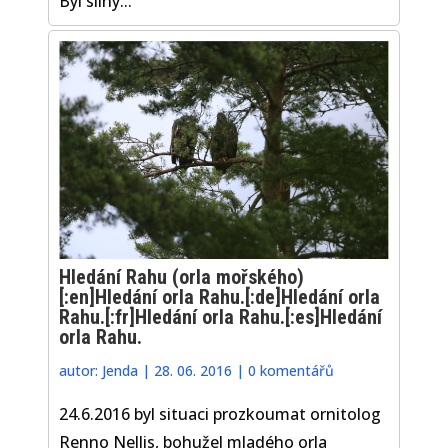
Byl silný...
Hledání Rahu (orla mořského)
[:en]Hledání orla Rahu.[:de]Hledání orla
Rahu.[:fr]Hledání orla Rahu.[:es]Hledání
orla Rahu.
autor:
Jenda
|
28. 06. 2016
|
0 komentářů
24.6.2016 byl situaci prozkoumat ornitolog
Renno Nellis, bohužel mladého orla