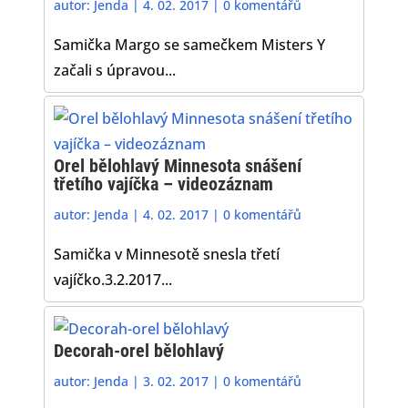
autor:
Jenda
|
4. 02. 2017
|
0 komentářů
Samička Margo se samečkem Misters Y
začali s úpravou...
Orel bělohlavý Minnesota snášení
třetího vajíčka – videozáznam
autor:
Jenda
|
4. 02. 2017
|
0 komentářů
Samička v Minnesotě snesla třetí
vajíčko.3.2.2017...
Decorah-orel bělohlavý
autor:
Jenda
|
3. 02. 2017
|
0 komentářů