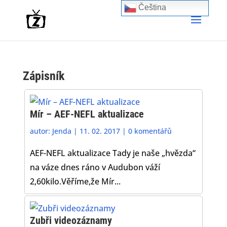
Čeština‎
Zápisník
Mír – AEF-NEFL aktualizace
autor:
Jenda
|
11. 02. 2017
|
0 komentářů
AEF-NEFL aktualizace Tady je naše „hvězda“
na váze dnes ráno v Audubon váží
2,60kilo.Věříme,že Mír...
Zubři videozáznamy