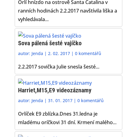
Orlí hnízdo na ostrově Santa Catalina v
ranních hodinách 2.2.2017 navštívila liška a
vyhledávala...
Sova pálená šesté vajíčko
autor:
Jenda
|
2. 02. 2017
|
0 komentářů
2.2.2017 sovička Julie snesla šesté...
Harriet,M15,E9 videozáznamy
autor:
Jenda
|
31. 01. 2017
|
0 komentářů
Orlíček E9 zblízka.Dnes 31.ledna je
mladému oríčkovi 31 dní. Krmení malého...