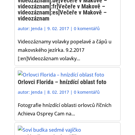
videozáznam[:de]Večeře v Makově –
videozáznam[:fr]Večeře v Makově –
videozáznam[:es]Večeře v Makově –
videozáznam
autor:
Jenda
|
9. 02. 2017
|
0 komentářů
Videozáznamy volavky popelavé a čápů u
makovského jezírka. 9.2.2017
[:en]Videozáznam volavky...
Orlovci Florida – hnízdící oblast foto
autor:
Jenda
|
8. 02. 2017
|
0 komentářů
Fotografie hnízdící oblasti orlovců říčních
Achieva Osprey Cam na...