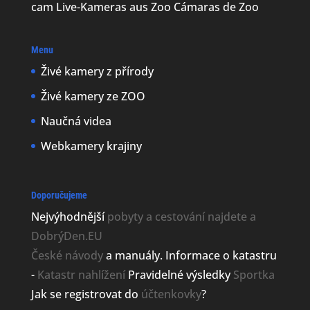
cam Live-Kameras aus Zoo Cámaras de Zoo
Menu
Živé kamery z přírody
Živé kamery ze ZOO
Naučná videa
Webkamery krajiny
Doporučujeme
Nejvýhodnější
pobyty a cestování najdete a
DobrýDen.EU
České
návody
a manuály. Informace o katastru
-
Katastr nahlížení
Pravidelné výsledky
Sportka
Jak se registrovat do
účtenkovky
?