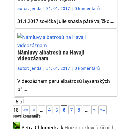
autor:
Jenda
|
31. 01. 2017
|
0 komentářů
31.1.2017 sovička Julie snasla páté vajíčko....
Námluvy albatrosů na Havaji
videozáznam
autor:
Jenda
|
31. 01. 2017
|
0 komentářů
Videozáznam páru albatrosů laysanských
při...
6 of
18
««
«
...
4
5
6
7
8
...
»
»»
Nové komentáře
Petra Chlumecka
k
Hnízdo orlovců říčních,