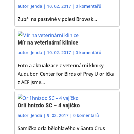
autor:
Jenda
|
10. 02. 2017
|
0 komentářů
Zubři na pastvině v polesí Browsk...
Mír na veterinární klinice
autor:
Jenda
|
10. 02. 2017
|
0 komentářů
Foto a aktualizace z veterinární kliniky
Audubon Center for Birds of Prey U orlíčka
z AEF jsme...
Orlí hnízdo SC – 4 vajíčko
autor:
Jenda
|
9. 02. 2017
|
0 komentářů
Samička orla bělohlavého v Santa Crus