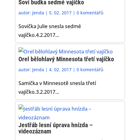
Soví budka sedmé vajíčko
autor:
Jenda
|
5. 02. 2017
|
0 komentářů
Sovička Julie snesla sedmé
vajíčko.4.2.2017...
Orel bělohlavý Minnesota třetí vajíčko
autor:
Jenda
|
4. 02. 2017
|
0 komentářů
Samička v Minnesotě snesla třetí
vajíčko.3.2.2017...
Jestřáb lesní úprava hnízda –
videozáznam