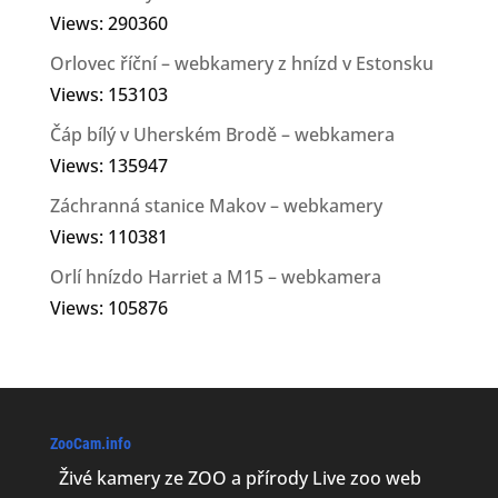
Views: 290360
Orlovec říční – webkamery z hnízd v Estonsku
Views: 153103
Čáp bílý v Uherském Brodě – webkamera
Views: 135947
Záchranná stanice Makov – webkamery
Views: 110381
Orlí hnízdo Harriet a M15 – webkamera
Views: 105876
ZooCam.info
Živé kamery ze ZOO a přírody Live zoo web