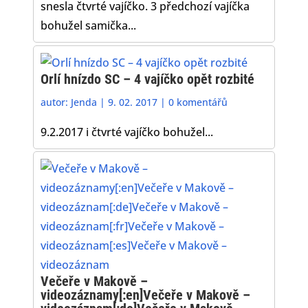
snesla čtvrté vajíčko. 3 předchozí vajíčka
bohužel samička...
Orlí hnízdo SC – 4 vajíčko opět rozbité
autor:
Jenda
|
9. 02. 2017
|
0 komentářů
9.2.2017 i čtvrté vajíčko bohužel...
Večeře v Makově –
videozáznamy[:en]Večeře v Makově –