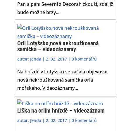
Pan a paní Severní z Decorah zkouší, zda již
bude možné brzy...
Orli Lotyšsko,nová nekroužkovaná
samička – videozáznamy
autor:
Jenda
|
2. 02. 2017
|
0 komentářů
Na hnízdě v Lotyšsku se začala objevovat
nová nekroužkovaná samička orla
mořského. Videozáznamy...
Liška na orlím hnízdě – videozáznam
autor:
Jenda
|
2. 02. 2017
|
0 komentářů