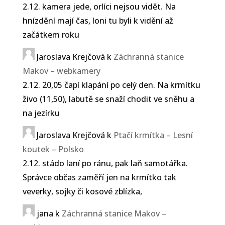
2.12. kamera jede, orlíci nejsou vidět. Na
hnízdění mají čas, loni tu byli k vidění až
začátkem roku
Jaroslava Krejčová
k
Záchranná stanice
Makov – webkamery
2.12. 20,05 čapí klapání po celý den. Na krmítku
živo (11,50), labutě se snaží chodit ve sněhu a
na jezírku
Jaroslava Krejčová
k
Ptačí krmítka – Lesní
koutek – Polsko
2.12. stádo laní po ránu, pak laň samotářka.
Správce občas zaměří jen na krmítko tak
veverky, sojky či kosové zblízka,
jana
k
Záchranná stanice Makov –