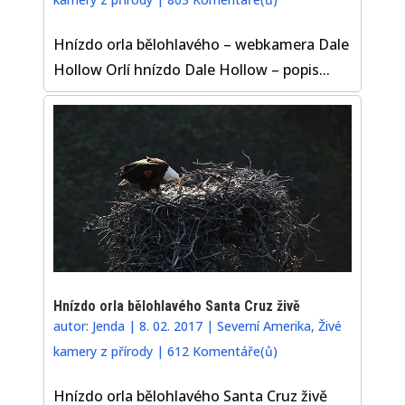
Hnízdo orla bělohlavého – webkamera Dale
Hollow Orlí hnízdo Dale Hollow – popis...
Hnízdo orla bělohlavého Santa Cruz živě
autor:
Jenda
|
8. 02. 2017
|
Severní Amerika
,
Živé
kamery z přírody
|
612 Komentáře(ů)
Hnízdo orla bělohlavého Santa Cruz živě