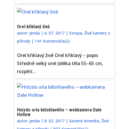
Orel křiklavý živě
autor:
Jenda
|
6. 07. 2017
|
Evropa
,
Živé kamery z
přírody
|
141 Komentáře(ů)
Orel křiklavý živě Orel křiklavý – popis
Středně velký orel (délka těla 55–65 cm,
rozpětí...
Hnízdo orla bělohlavého – webkamera Dale
Hollow
autor:
Jenda
|
8. 02. 2017
|
Severní Amerika
,
Živé
kamery z přírody
|
803 Komentáře(ů)