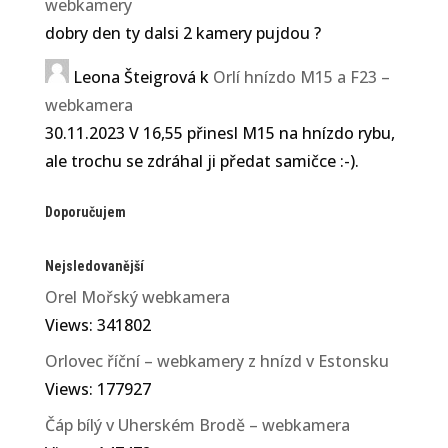
webkamery
dobry den ty dalsi 2 kamery pujdou ?
Leona Šteigrová
k
Orlí hnízdo M15 a F23 –
webkamera
30.11.2023 V 16,55 přinesl M15 na hnízdo rybu,
ale trochu se zdráhal ji předat samičce :-).
Doporučujem
Nejsledovanější
Orel Mořský webkamera
Views: 341802
Orlovec říční – webkamery z hnízd v Estonsku
Views: 177927
Čáp bílý v Uherském Brodě – webkamera