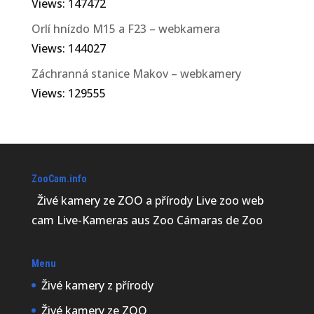
Views: 147472
Orlí hnízdo M15 a F23 – webkamera
Views: 144027
Záchranná stanice Makov – webkamery
Views: 129555
ZooCam.info
Živé kamery ze ZOO a přírody Live zoo web
cam Live-Kameras aus Zoo Cámaras de Zoo
Menu
Živé kamery z přírody
Živé kamery ze ZOO