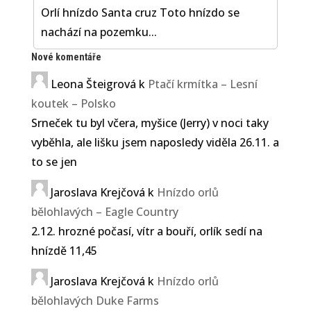
Orlí hnízdo Santa cruz Toto hnízdo se
nachází na pozemku...
Nové komentáře
Leona Šteigrová
k
Ptačí krmítka – Lesní
koutek – Polsko
Srneček tu byl včera, myšice (Jerry) v noci taky
vyběhla, ale lišku jsem naposledy viděla 26.11. a
to se jen
Jaroslava Krejčová
k
Hnízdo orlů
bělohlavých – Eagle Country
2.12. hrozné počasí, vítr a bouří, orlík sedí na
hnízdě 11,45
Jaroslava Krejčová
k
Hnízdo orlů
bělohlavých Duke Farms