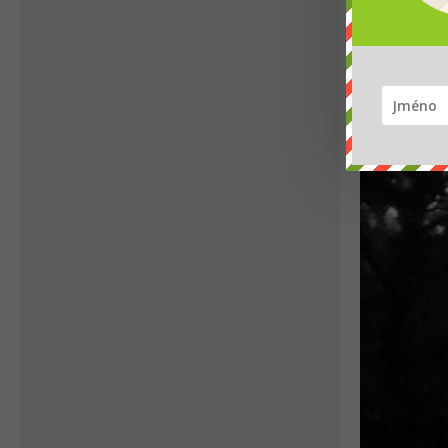
Petra Chlumecka
21. září museli utratit samici
ledního medvěda Bertu. Její
onkologické onemocnění se
přes veškerou snahu
veterinářů i chovatelů
ukázalo jako neléčitelné.
Pražská rodačka by se 2.
prosince dožila 20 let. V
prostoru stávající expozice
ledních...