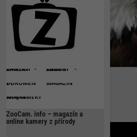
ŽIVÉ KAMERY Z PŘÍRODY
ŽIVÉ KAMERY ZE ZOO
DOKUMENTY
MAGAZÍN
WEBKAMERY KRAJINY
ZooCam. info – magazín a
online kamery z přírody