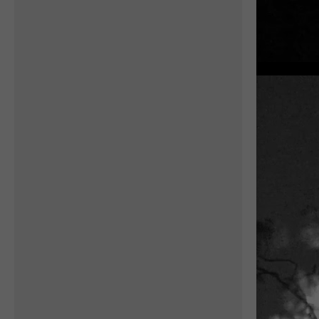
Petra Chlumecka
Donyo Lodge se nachází na
více než 111 000 hektarech
soukromého pozemku v
srdci pohoří Chyulu, mezi
národními parky Tsavo a
Amboseli v Keni.
Nemovitost, vybroušená ze
starověké lávové skály
vychrlené z Kilimandžára