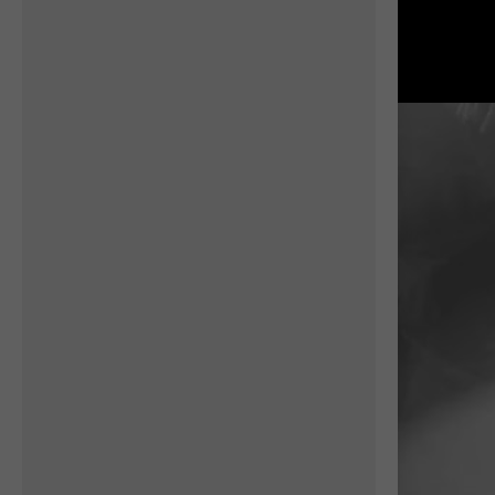
Petra Chlumecka
Na Kroměřížsku se objevil
orel stepní, na Olomoucku a
Přerovsku ouhorlík
černokřídlý a na
Novojičínsku chaluha malá,