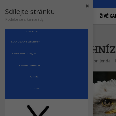
Sdílejte stránku
ŽIVÉ KA
Podělte se s kamarády.
Přihlásit se
Zoologické zahrady a parky
ORLÍ HNÍ
ZooCam Program
autor:
Jenda
|
Přidat kameru
O nás
Kontakt