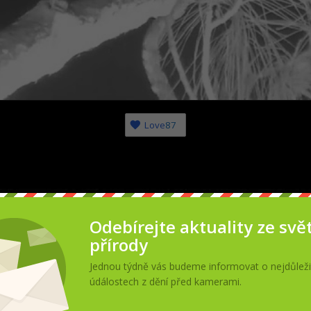
Love
87
Odebírejte aktuality ze svě
přírody
Jednou týdně vás budeme informovat o nejdůleži
údálostech z dění před kamerami.