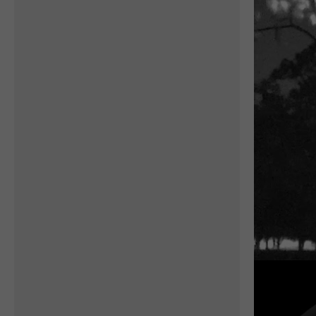
před 360 000 lety, vytváří
nadčasovost, která se...
Petra Chlumecka
Hnízdo výrů afrických se
nachází v v přírodní