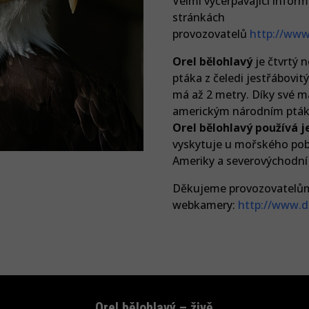
Velmi vyčerpávající infor
stránkách
provozovatelů
http://www
Orel bělohlavý
je čtvrtý n
ptáka z čeledi jestřábovit
má až 2 metry. Díky své ma
americkým národním pták
Orel bělohlavý používá je
vyskytuje u mořského pobř
Ameriky a severovýchodní 
Děkujeme provozovatelů
webkamery:
http://www.d
Orel bělohlavý – živě