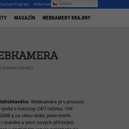
Čeština‎
ZooCam Program
Přidat kameru
O nás
Kontakt
NTY
MAGAZÍN
WEBKAMERY KRAJINY
WEBKAMERA
5 komentáře(ů)
 bělohlavého
. Webkamera je v provozu
vysílá v nonstop 24/7 režimu. Orli
u 2006 a za celou dobu jsme mohli
e i zranění a smrt nových přírůstků.