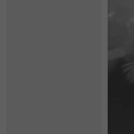
sdělil ČTK místopředseda
Moravského
ornitologického spolku Jiří
Šafránek. Orel stepní obývá
rozlehlé pláně na sever od...
Petra Chlumecka
Orel korunkatý