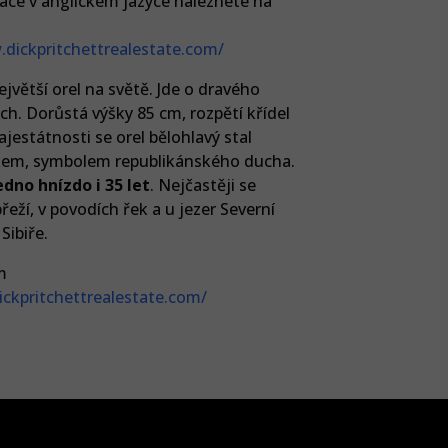
mace v anglickém jazyce naleznete na
.dickpritchettrealestate.com/
ejvětší orel na světě. Jde o dravého
ých. Dorůstá výšky 85 cm, rozpětí křídel
jestátnosti se orel bělohlavý stal
em, symbolem republikánského ducha.
dno hnízdo i 35 let
. Nejčastěji se
eží, v povodích řek a u jezer Severní
Sibiře.
m
ickpritchettrealestate.com/