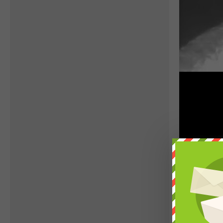
(Stephanoaetus coronatus)
patří mezi velké a mohutné
orly. Na délku měří 80 až 99
centimetrů a je tedy pátý
nejdelší orel. Samice jsou s
váhou 3,2–4,7 kg o 10 až 15
% těžší než samci, kteří váží
2,55–4,12 kg. Je to devátý
nejtěžší žijící orel. Rozpětí...