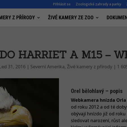
Přihlásit se
Zoologické zahrady a parky
MERY Z PŘÍRODY
ŽIVÉ KAMERY ZE ZOO
DOKUME
ZDO HARRIET A M15 – 
Led 31, 2016
|
Severní Amerika
,
Živé kamery z přírody
|
1 60
Orel bělohlavý – popis
Webkamera hnízda Orla
od roku 2012 a od té doby 
obývají hnízdo již od rok
sledovat narození, růst al