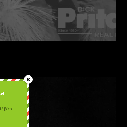
ta
tějších